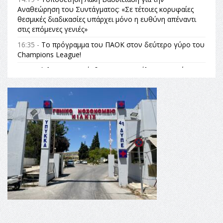
Αναθεώρηση του Συντάγματος: «Σε τέτοιες κορυφαίες
θεσμικές διαδικασίες υπάρχει μόνο η ευθύνη απέναντι
στις επόμενες γενιές»
16:35 -
Το πρόγραμμα του ΠΑΟΚ στον δεύτερο γύρο του
Champions League!
16:27 -
Όλυμπος: Εντάχθηκε στον Κατάλογο Παγκόσμιας
Κληρονομιάς της UNESCO – Ομόφωνη η απόφαση Ο
Όλυμπος αναγνωρίστηκε ως φυσικό και πολιτιστικό
αγαθό εξέχουσας οικουμενικής αξίας για την
ανθρωπότητα
16:18 -
ΕΝΟΡΙΑΚΕΣ ΚΑΛΟΚΑΙΡΙΝΕΣ ΔΡΑΣΕΙΣ ΓΙΑ ΠΑΙΔΙΑ
ΣΤΗΝ ΕΔΕΣΣΑ
16:15 -
Εργασίες συντήρησης οδοφωτισμού στην Ενωτική
Οδό Σίνδου από την Περιφέρεια Κεντρικής Μακεδονίας
11:36 -
Λάκης Βασιλειάδης, Συνέντευξη PellaFm 103,3 για
το Μουσείο της Πέλλας, Λουτρά Πόζαρ και Χιονοδρομικό
18:09 -
Αυτό το καλοκαίρι δίνουμε ραντεβού στο πιο
όμορφο θερινό σινεμά της Ελλάδας!