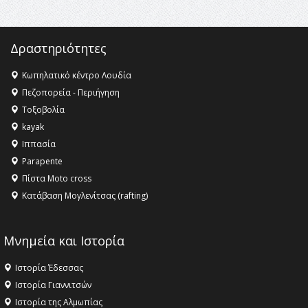
11:36 -
Λάκης Βασιλειάδης, Συνέντευξη PellaFm 103,3 για
το Μουσείο της Πέλλας, Λουτρά Πόζαρ και Χιονοδρομικό
Δραστηριότητες
18:09 -
Αυτό το καλοκαίρι δίνουμε ραντεβού στο πιο
όμορφο θερινό σινεμά της Ελλάδας!
Κωπηλατικό κέντρο Λουδία
Πεζοπορεία - Περιήγηση
Τοξοβολία
kayak
Ιππασία
Parapente
Πίστα Moto cross
Κατάβαση Μογλενίτσας (rafting)
Μνημεία και Ιστορία
Ιστορία Έδεσσας
Ιστορία Γιαννιτσών
Ιστορία της Αλμωπίας