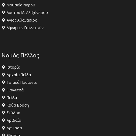
Μουσείο Νερού
Λουτρό Μ. Αλεξάνδρου
Αγιος Αθανάσιος
Λίμνη των Γιαννιτσών
Νομός Πέλλας
Ιστορία
Αρχαία Πέλλα
Τοπικά Προϊόντα
Γιαννιτσά
Πέλλα
Κρύα Βρύση
Σκύδρα
Αριδαία
Aρνισσα
Eδεσσα