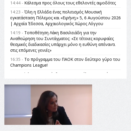
14:44 -
Κάλεσμα προς όλους τους εθελοντές αιμοδότες
14:23 -
Όλη η Ελλάδα ένας πολιτισμός Μουσική
εγκατάσταση Πόλεμος και «Ειρήνη;» 5, 6 Αυγούστου 2026
| Αρχαία Έδεσσα, Αρχαιολογικός Χώρος Λόγγου
14:19 -
Τοποθέτηση Λάκη Βασιλειάδη για την
Αναθεώρηση του Συντάγματος: «Σε τέτοιες κορυφαίες
θεσμικές διαδικασίες υπάρχει μόνο η ευθύνη απέναντι
στις επόμενες γενιές»
16:35 -
Το πρόγραμμα του ΠΑΟΚ στον δεύτερο γύρο του
Champions League!
16:27 -
Όλυμπος: Εντάχθηκε στον Κατάλογο Παγκόσμιας
Κληρονομιάς της UNESCO – Ομόφωνη η απόφαση Ο
Όλυμπος αναγνωρίστηκε ως φυσικό και πολιτιστικό
αγαθό εξέχουσας οικουμενικής αξίας για την
ανθρωπότητα
16:18 -
ΕΝΟΡΙΑΚΕΣ ΚΑΛΟΚΑΙΡΙΝΕΣ ΔΡΑΣΕΙΣ ΓΙΑ ΠΑΙΔΙΑ
ΣΤΗΝ ΕΔΕΣΣΑ
16:15 -
Εργασίες συντήρησης οδοφωτισμού στην Ενωτική
Οδό Σίνδου από την Περιφέρεια Κεντρικής Μακεδονίας