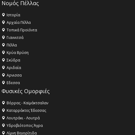
Νομός Πέλλας
Ιστορία
Αρχαία Πέλλα
Τοπικά Προϊόντα
Γιαννιτσά
Πέλλα
Κρύα Βρύση
Σκύδρα
Αριδαία
Aρνισσα
Eδεσσα
Φυσικές Ομορφιές
Βόρρας - Καϊμάκτσαλαν
Καταρράκτες Έδεσσας
Λουτράκι - Λουτρά
Υδροβιότοπος Άγρα
Λίμνη Βεγορίτιδα