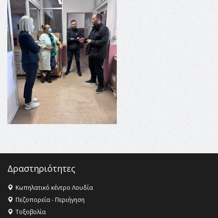
16:35 -
Το πρόγραμμα του ΠΑΟΚ στον δεύτερο γύρο του
Champions League!
16:27 -
Όλυμπος: Εντάχθηκε στον Κατάλογο Παγκόσμιας
Κληρονομιάς της UNESCO – Ομόφωνη η απόφαση Ο
Όλυμπος αναγνωρίστηκε ως φυσικό και πολιτιστικό
αγαθό εξέχουσας οικουμενικής αξίας για την
ανθρωπότητα
16:18 -
ΕΝΟΡΙΑΚΕΣ ΚΑΛΟΚΑΙΡΙΝΕΣ ΔΡΑΣΕΙΣ ΓΙΑ ΠΑΙΔΙΑ
ΣΤΗΝ ΕΔΕΣΣΑ
Δραστηριότητες
Κωπηλατικό κέντρο Λουδία
Πεζοπορεία - Περιήγηση
Τοξοβολία