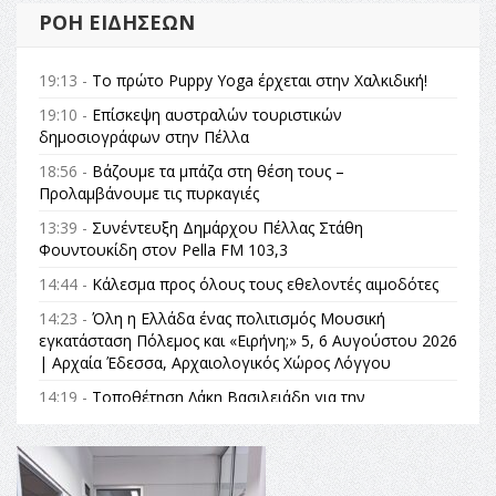
ΡΟΉ ΕΙΔΉΣΕΩΝ
19:13 -
Το πρώτο Puppy Yoga έρχεται στην Χαλκιδική!
19:10 -
Επίσκεψη αυστραλών τουριστικών
δημοσιογράφων στην Πέλλα
18:56 -
Βάζουμε τα μπάζα στη θέση τους –
Προλαμβάνουμε τις πυρκαγιές
13:39 -
Συνέντευξη Δημάρχου Πέλλας Στάθη
Φουντουκίδη στον Pella FM 103,3
14:44 -
Κάλεσμα προς όλους τους εθελοντές αιμοδότες
14:23 -
Όλη η Ελλάδα ένας πολιτισμός Μουσική
εγκατάσταση Πόλεμος και «Ειρήνη;» 5, 6 Αυγούστου 2026
| Αρχαία Έδεσσα, Αρχαιολογικός Χώρος Λόγγου
14:19 -
Τοποθέτηση Λάκη Βασιλειάδη για την
Αναθεώρηση του Συντάγματος: «Σε τέτοιες κορυφαίες
θεσμικές διαδικασίες υπάρχει μόνο η ευθύνη απέναντι
στις επόμενες γενιές»