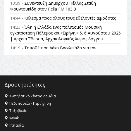
13:39 -
Συνέντευξη Δημάρχου Πέλλας Στάθη
Φουντουκίδη στον Pella FM 103,3
14:44 -
Κάλεσμα προς όλους τους εθελοντές αιμοδότες
14:23 -
Όλη η Ελλάδα ένας πολιτισμός Μουσική
εγκατάσταση Πόλεμος και «Ειρήνη;» 5, 6 Αυγούστου 2026
| Αρχαία Έδεσσα, Αρχαιολογικός Χώρος Λόγγου
14:19 -
Τοποθέτηση Λάκη Βασιλειάδη για την
Αναθεώρηση του Συντάγματος: «Σε τέτοιες κορυφαίες
θεσμικές διαδικασίες υπάρχει μόνο η ευθύνη απέναντι
στις επόμενες γενιές»
16:35 -
Το πρόγραμμα του ΠΑΟΚ στον δεύτερο γύρο του
Champions League!
Δραστηριότητες
16:27 -
Όλυμπος: Εντάχθηκε στον Κατάλογο Παγκόσμιας
Κληρονομιάς της UNESCO – Ομόφωνη η απόφαση Ο
Κωπηλατικό κέντρο Λουδία
Όλυμπος αναγνωρίστηκε ως φυσικό και πολιτιστικό
Πεζοπορεία - Περιήγηση
αγαθό εξέχουσας οικουμενικής αξίας για την
Τοξοβολία
ανθρωπότητα
kayak
16:18 -
ΕΝΟΡΙΑΚΕΣ ΚΑΛΟΚΑΙΡΙΝΕΣ ΔΡΑΣΕΙΣ ΓΙΑ ΠΑΙΔΙΑ
Ιππασία
ΣΤΗΝ ΕΔΕΣΣΑ