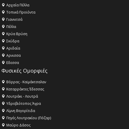
Αρχαία Πέλλα
Τοπικά Προϊόντα
Γιαννιτσά
Πέλλα
Κρύα Βρύση
Σκύδρα
Αριδαία
Aρνισσα
Eδεσσα
Φυσικές Ομορφιές
Βόρρας - Καϊμάκτσαλαν
Καταρράκτες Έδεσσας
Λουτράκι - Λουτρά
Υδροβιότοπος Άγρα
Λίμνη Βεγορίτιδα
Πηγές Λουτρακίου (Πόζαρ)
Μαύρο Δάσος