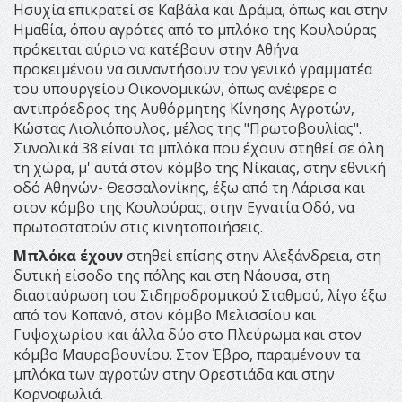
Ησυχία επικρατεί σε Καβάλα και Δράμα, όπως και στην
Ημαθία, όπου αγρότες από το μπλόκο της Κουλούρας
πρόκειται αύριο να κατέβουν στην Αθήνα
προκειμένου να συναντήσουν τον γενικό γραμματέα
του υπουργείου Οικονομικών, όπως ανέφερε ο
αντιπρόεδρος της Αυθόρμητης Κίνησης Αγροτών,
Κώστας Λιολιόπουλος, μέλος της "Πρωτοβουλίας".
Συνολικά 38 είναι τα μπλόκα που έχουν στηθεί σε όλη
τη χώρα, μ' αυτά στον κόμβο της Νίκαιας, στην εθνική
οδό Αθηνών- Θεσσαλονίκης, έξω από τη Λάρισα και
στον κόμβο της Κουλούρας, στην Εγνατία Οδό, να
πρωτοστατούν στις κινητοποιήσεις.
Μπλόκα έχουν
στηθεί επίσης στην Αλεξάνδρεια, στη
δυτική είσοδο της πόλης και στη Νάουσα, στη
διασταύρωση του Σιδηροδρομικού Σταθμού, λίγο έξω
από τον Κοπανό, στον κόμβο Μελισσίου και
Γυψοχωρίου και άλλα δύο στο Πλεύρωμα και στον
κόμβο Μαυροβουνίου. Στον Έβρο, παραμένουν τα
μπλόκα των αγροτών στην Ορεστιάδα και στην
Κορνοφωλιά.