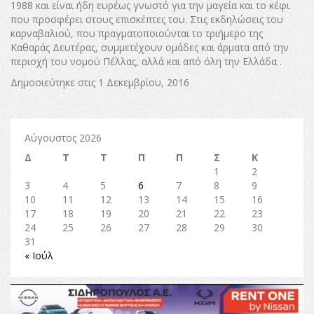
1988 και είναι ήδη ευρέως γνωστό για την μαγεία και το κέφι
που προσφέρει στους επισκέπτες του. Στις εκδηλώσεις του
καρναβαλιού, που πραγματοποιούνται το τριήμερο της
Καθαράς Δευτέρας, συμμετέχουν ομάδες και άρματα από την
περιοχή του νομού Πέλλας, αλλά και από όλη την Ελλάδα .
Δημοσιεύτηκε στις 1 Δεκεμβρίου, 2016
Αύγουστος 2026
Δ
Τ
Τ
Π
Π
Σ
Κ
1
2
3
4
5
6
7
8
9
10
11
12
13
14
15
16
17
18
19
20
21
22
23
24
25
26
27
28
29
30
31
« Ιούλ