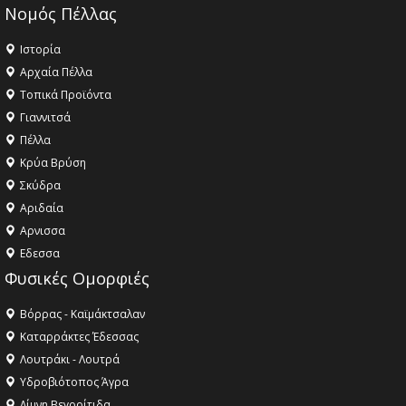
Νομός Πέλλας
Ιστορία
Αρχαία Πέλλα
Τοπικά Προϊόντα
Γιαννιτσά
Πέλλα
Κρύα Βρύση
Σκύδρα
Αριδαία
Aρνισσα
Eδεσσα
Φυσικές Ομορφιές
Βόρρας - Καϊμάκτσαλαν
Καταρράκτες Έδεσσας
Λουτράκι - Λουτρά
Υδροβιότοπος Άγρα
Λίμνη Βεγορίτιδα