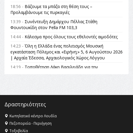
18:56 -
Βάζουμε τα μπάζα στη θέση τους –
Προλαμβάνουμε τις πυρκαγιές
13:39 -
Συνέντευξη Δημάρχου Πέλλας Στάθη
Φουντουκίδη στον Pella FM 103,3
14:44 -
Κάλεσμα προς όλους τους εθελοντές αιμοδότες
14:23 -
Όλη η Ελλάδα ένας πολιτισμός Μουσική
εγκατάσταση Πόλεμος και «Ειρήνη;» 5, 6 Αυγούστου 2026
| Αρχαία Έδεσσα, Αρχαιολογικός Χώρος Λόγγου
14:19 -
Τοποθέτηση Λάκη Βασιλειάδη για την
Αναθεώρηση του Συντάγματος: «Σε τέτοιες κορυφαίες
θεσμικές διαδικασίες υπάρχει μόνο η ευθύνη απέναντι
στις επόμενες γενιές»
16:35 -
Το πρόγραμμα του ΠΑΟΚ στον δεύτερο γύρο του
Champions League!
Δραστηριότητες
16:27 -
Όλυμπος: Εντάχθηκε στον Κατάλογο Παγκόσμιας
Κληρονομιάς της UNESCO – Ομόφωνη η απόφαση Ο
Κωπηλατικό κέντρο Λουδία
Όλυμπος αναγνωρίστηκε ως φυσικό και πολιτιστικό
Πεζοπορεία - Περιήγηση
αγαθό εξέχουσας οικουμενικής αξίας για την
Τοξοβολία
ανθρωπότητα