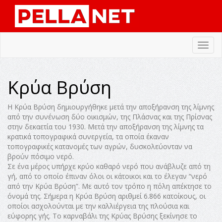
Toggl
navig
Κρύα Βρύση
Η Κρύα Βρύση δημιουργήθηκε μετά την αποξήρανση της λίμνης
από την συνένωση δύο οικισμών, της Πλάσνας και της Πρίσνας
στην δεκαετία του 1930. Μετά την αποξήρανση της λίμνης τα
κρατικά τοπογραφικά συνεργεία, τα οποία έκαναν
τοπογραφικές κατανομές των αγρών, δυσκολεύονταν να
βρούν πόσιμο νερό.
Σε ένα μέρος υπήρχε κρύο καθαρό νερό που ανάβλυζε από τη
γή, από το οποίο έπιναν όλοι οι κάτοικοι και το έλεγαν “νερό
από την Κρύα Βρύση”. Με αυτό τον τρόπο η πόλη απέκτησε το
όνομά της. Σήμερα η Κρύα Βρύση αριθμεί 6.866 κατοίκους, οι
οποίοι ασχολούνται με την καλλιέργεια της πλούσια και
εύφορης γής. Το καρναβάλι της Κρύας Βρύσης ξεκίνησε το