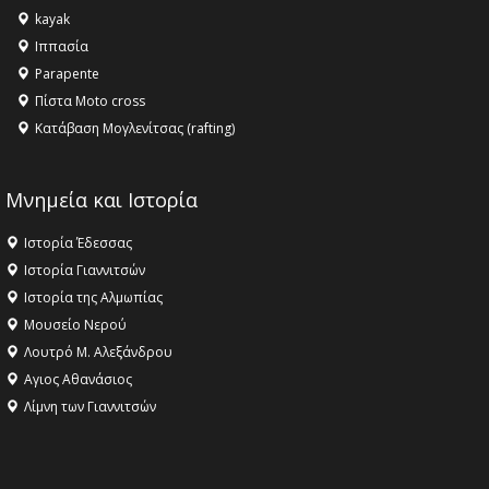
kayak
16:18 -
ΕΝΟΡΙΑΚΕΣ ΚΑΛΟΚΑΙΡΙΝΕΣ ΔΡΑΣΕΙΣ ΓΙΑ ΠΑΙΔΙΑ
Ιππασία
ΣΤΗΝ ΕΔΕΣΣΑ
Parapente
Πίστα Moto cross
Κατάβαση Μογλενίτσας (rafting)
Μνημεία και Ιστορία
Ιστορία Έδεσσας
Ιστορία Γιαννιτσών
Ιστορία της Αλμωπίας
Μουσείο Νερού
Λουτρό Μ. Αλεξάνδρου
Αγιος Αθανάσιος
Λίμνη των Γιαννιτσών