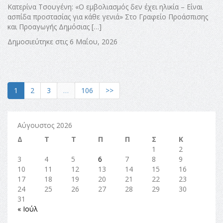
Κατερίνα Τσουγένη: «Ο εμβολιασμός δεν έχει ηλικία – Είναι
ασπίδα προστασίας για κάθε γενιά» Στο Γραφείο Προάσπισης
και Προαγωγής Δημόσιας […]
Δημοσιεύτηκε στις 6 Μαΐου, 2026
1
2
3
…
106
>>
Αύγουστος 2026
Δ
Τ
Τ
Π
Π
Σ
Κ
1
2
3
4
5
6
7
8
9
10
11
12
13
14
15
16
17
18
19
20
21
22
23
24
25
26
27
28
29
30
31
« Ιούλ