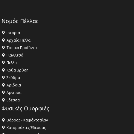
Νομός Πέλλας
Ιστορία
Αρχαία Πέλλα
Τοπικά Προϊόντα
Γιαννιτσά
Πέλλα
Κρύα Βρύση
Σκύδρα
Αριδαία
Aρνισσα
Eδεσσα
Φυσικές Ομορφιές
Βόρρας - Καϊμάκτσαλαν
Καταρράκτες Έδεσσας