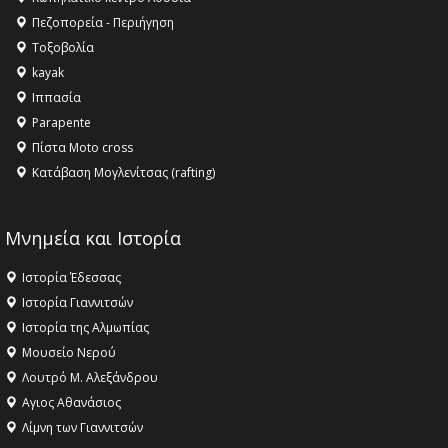
Όλυμπος αναγνωρίστηκε ως φυσικό και πολιτιστικό
Πεζοπορεία - Περιήγηση
αγαθό εξέχουσας οικουμενικής αξίας για την
Τοξοβολία
ανθρωπότητα
kayak
16:18 -
ΕΝΟΡΙΑΚΕΣ ΚΑΛΟΚΑΙΡΙΝΕΣ ΔΡΑΣΕΙΣ ΓΙΑ ΠΑΙΔΙΑ
Ιππασία
ΣΤΗΝ ΕΔΕΣΣΑ
Parapente
Πίστα Moto cross
Κατάβαση Μογλενίτσας (rafting)
Μνημεία και Ιστορία
Ιστορία Έδεσσας
Ιστορία Γιαννιτσών
Ιστορία της Αλμωπίας
Μουσείο Νερού
Λουτρό Μ. Αλεξάνδρου
Αγιος Αθανάσιος
Λίμνη των Γιαννιτσών