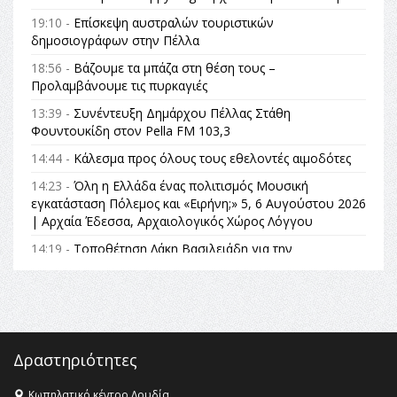
19:10 -
Επίσκεψη αυστραλών τουριστικών
δημοσιογράφων στην Πέλλα
18:56 -
Βάζουμε τα μπάζα στη θέση τους –
Προλαμβάνουμε τις πυρκαγιές
13:39 -
Συνέντευξη Δημάρχου Πέλλας Στάθη
Φουντουκίδη στον Pella FM 103,3
14:44 -
Κάλεσμα προς όλους τους εθελοντές αιμοδότες
14:23 -
Όλη η Ελλάδα ένας πολιτισμός Μουσική
εγκατάσταση Πόλεμος και «Ειρήνη;» 5, 6 Αυγούστου 2026
| Αρχαία Έδεσσα, Αρχαιολογικός Χώρος Λόγγου
14:19 -
Τοποθέτηση Λάκη Βασιλειάδη για την
Αναθεώρηση του Συντάγματος: «Σε τέτοιες κορυφαίες
θεσμικές διαδικασίες υπάρχει μόνο η ευθύνη απέναντι
στις επόμενες γενιές»
16:35 -
Το πρόγραμμα του ΠΑΟΚ στον δεύτερο γύρο του
Champions League!
Δραστηριότητες
16:27 -
Όλυμπος: Εντάχθηκε στον Κατάλογο Παγκόσμιας
Κληρονομιάς της UNESCO – Ομόφωνη η απόφαση Ο
Κωπηλατικό κέντρο Λουδία