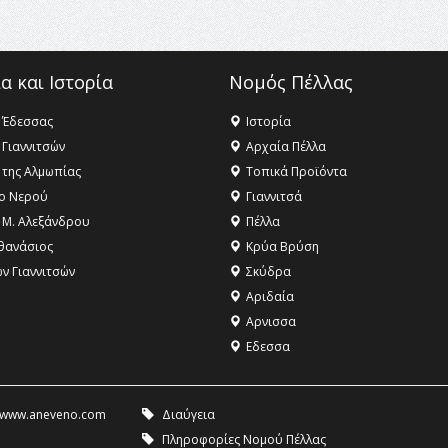
α και Ιστορία
Νομός Πέλλας
 Έδεσσας
Ιστορία
 Γιαννιτσών
Αρχαία Πέλλα
 της Αλμωπίας
Τοπικά Προϊόντα
ο Νερού
Γιαννιτσά
 Μ. Αλεξάνδρου
Πέλλα
θανάσιος
Κρύα Βρύση
ων Γιαννιτσών
Σκύδρα
Αριδαία
Aρνισσα
Eδεσσα
www.aneveno.com
Διαύγεια
Πληροφορίες Νομού Πέλλας