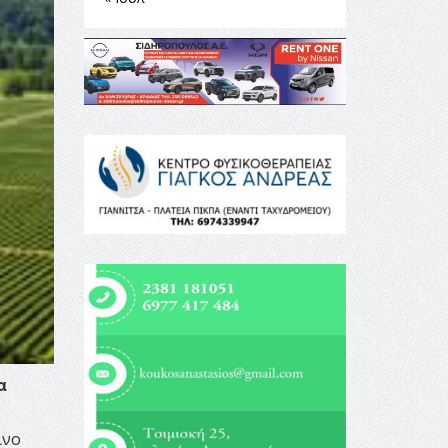
α
ινο