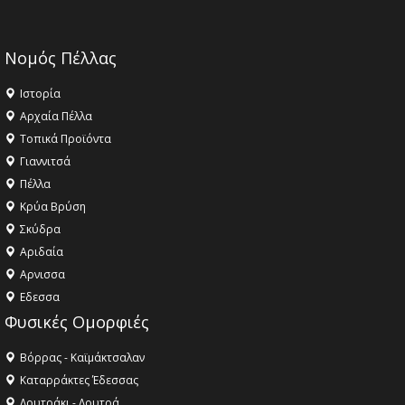
Νομός Πέλλας
Ιστορία
Αρχαία Πέλλα
Τοπικά Προϊόντα
Γιαννιτσά
Πέλλα
Κρύα Βρύση
Σκύδρα
Αριδαία
Aρνισσα
Eδεσσα
Φυσικές Ομορφιές
Βόρρας - Καϊμάκτσαλαν
Καταρράκτες Έδεσσας
Λουτράκι - Λουτρά