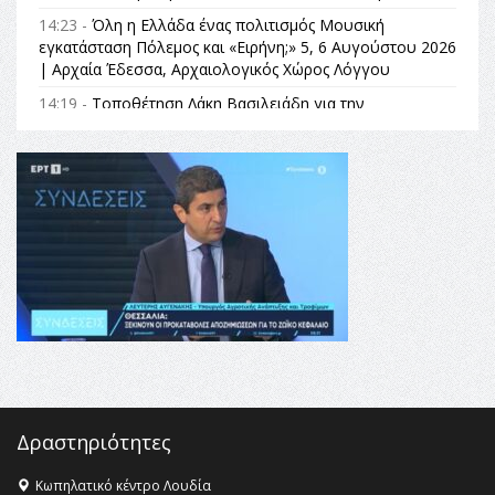
14:23 -
Όλη η Ελλάδα ένας πολιτισμός Μουσική
εγκατάσταση Πόλεμος και «Ειρήνη;» 5, 6 Αυγούστου 2026
| Αρχαία Έδεσσα, Αρχαιολογικός Χώρος Λόγγου
14:19 -
Τοποθέτηση Λάκη Βασιλειάδη για την
Αναθεώρηση του Συντάγματος: «Σε τέτοιες κορυφαίες
θεσμικές διαδικασίες υπάρχει μόνο η ευθύνη απέναντι
στις επόμενες γενιές»
16:35 -
Το πρόγραμμα του ΠΑΟΚ στον δεύτερο γύρο του
Champions League!
16:27 -
Όλυμπος: Εντάχθηκε στον Κατάλογο Παγκόσμιας
Κληρονομιάς της UNESCO – Ομόφωνη η απόφαση Ο
Όλυμπος αναγνωρίστηκε ως φυσικό και πολιτιστικό
αγαθό εξέχουσας οικουμενικής αξίας για την
ανθρωπότητα
16:18 -
ΕΝΟΡΙΑΚΕΣ ΚΑΛΟΚΑΙΡΙΝΕΣ ΔΡΑΣΕΙΣ ΓΙΑ ΠΑΙΔΙΑ
ΣΤΗΝ ΕΔΕΣΣΑ
Δραστηριότητες
Κωπηλατικό κέντρο Λουδία