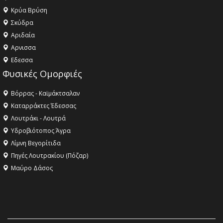
Κρύα Βρύση
Σκύδρα
Αριδαία
Aρνισσα
Eδεσσα
Φυσικές Ομορφιές
Βόρρας - Καϊμάκτσαλαν
Καταρράκτες Έδεσσας
Λουτράκι - Λουτρά
Υδροβιότοπος Άγρα
Λίμνη Βεγορίτιδα
Πηγές Λουτρακίου (Πόζαρ)
Μαύρο Δάσος