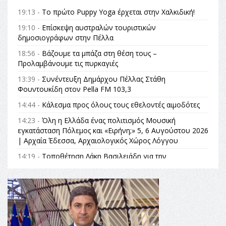
19:13 -
Το πρώτο Puppy Yoga έρχεται στην Χαλκιδική!
19:10 -
Επίσκεψη αυστραλών τουριστικών
δημοσιογράφων στην Πέλλα
18:56 -
Βάζουμε τα μπάζα στη θέση τους –
Προλαμβάνουμε τις πυρκαγιές
13:39 -
Συνέντευξη Δημάρχου Πέλλας Στάθη
Φουντουκίδη στον Pella FM 103,3
14:44 -
Κάλεσμα προς όλους τους εθελοντές αιμοδότες
14:23 -
Όλη η Ελλάδα ένας πολιτισμός Μουσική
εγκατάσταση Πόλεμος και «Ειρήνη;» 5, 6 Αυγούστου 2026
| Αρχαία Έδεσσα, Αρχαιολογικός Χώρος Λόγγου
14:19 -
Τοποθέτηση Λάκη Βασιλειάδη για την
Αναθεώρηση του Συντάγματος: «Σε τέτοιες κορυφαίες
θεσμικές διαδικασίες υπάρχει μόνο η ευθύνη απέναντι
στις επόμενες γενιές»
16:35 -
Το πρόγραμμα του ΠΑΟΚ στον δεύτερο γύρο του
Champions League!