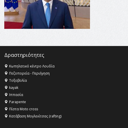
16:27 -
Όλυμπος: Εντάχθηκε στον Κατάλογο Παγκόσμιας
Κληρονομιάς της UNESCO – Ομόφωνη η απόφαση Ο
Όλυμπος αναγνωρίστηκε ως φυσικό και πολιτιστικό
αγαθό εξέχουσας οικουμενικής αξίας για την
ανθρωπότητα
16:18 -
ΕΝΟΡΙΑΚΕΣ ΚΑΛΟΚΑΙΡΙΝΕΣ ΔΡΑΣΕΙΣ ΓΙΑ ΠΑΙΔΙΑ
ΣΤΗΝ ΕΔΕΣΣΑ
Δραστηριότητες
Κωπηλατικό κέντρο Λουδία
Πεζοπορεία - Περιήγηση
Τοξοβολία
kayak
Ιππασία
Parapente
Πίστα Moto cross
Κατάβαση Μογλενίτσας (rafting)