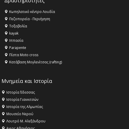
Δραστηριότητες
16:27 -
Όλυμπος: Εντάχθηκε στον Κατάλογο Παγκόσμιας
Κληρονομιάς της UNESCO – Ομόφωνη η απόφαση Ο
Κωπηλατικό κέντρο Λουδία
Όλυμπος αναγνωρίστηκε ως φυσικό και πολιτιστικό
Πεζοπορεία - Περιήγηση
αγαθό εξέχουσας οικουμενικής αξίας για την
Τοξοβολία
ανθρωπότητα
kayak
16:18 -
ΕΝΟΡΙΑΚΕΣ ΚΑΛΟΚΑΙΡΙΝΕΣ ΔΡΑΣΕΙΣ ΓΙΑ ΠΑΙΔΙΑ
Ιππασία
ΣΤΗΝ ΕΔΕΣΣΑ
Parapente
Πίστα Moto cross
Κατάβαση Μογλενίτσας (rafting)
Μνημεία και Ιστορία
Ιστορία Έδεσσας
Ιστορία Γιαννιτσών
Ιστορία της Αλμωπίας
Μουσείο Νερού
Λουτρό Μ. Αλεξάνδρου
Αγιος Αθανάσιος