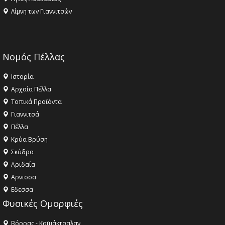
Λίμνη των Γιαννιτσών
Νομός Πέλλας
Ιστορία
Αρχαία Πέλλα
Τοπικά Προϊόντα
Γιαννιτσά
Πέλλα
Κρύα Βρύση
Σκύδρα
Αριδαία
Aρνισσα
Eδεσσα
Φυσικές Ομορφιές
Βόρρας - Καϊμάκτσαλαν