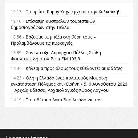
19:13 -
Το πρώτο Puppy Yoga έρχεται στην Χαλκιδική!
19:10 -
Επίσκεψη αυστραλών τουριστικών
δημοσιογράφων στην Πέλλα
18:56 -
Βάζουμε τα μπάζα στη θέση τους –
Προλαμβάνουμε τις πυρκαγιές
13:39 -
Συνέντευξη Δημάρχου Πέλλας Στάθη
Φουντουκίδη στον Pella FM 103,3
14:44 -
Κάλεσμα προς όλους τους εθελοντές αιμοδότες
14:23 -
Όλη η Ελλάδα ένας πολιτισμός Μουσική
εγκατάσταση Πόλεμος και «Ειρήνη;» 5, 6 Αυγούστου 2026
| Αρχαία Έδεσσα, Αρχαιολογικός Χώρος Λόγγου
14:19 -
Τοποθέτηση Λάκη Βασιλειάδη για την
Αναθεώρηση του Συντάγματος: «Σε τέτοιες κορυφαίες
θεσμικές διαδικασίες υπάρχει μόνο η ευθύνη απέναντι
στις επόμενες γενιές»
16:35 -
Το πρόγραμμα του ΠΑΟΚ στον δεύτερο γύρο του
Champions League!