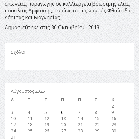
απώλειας παραγωγής σε καλλιέργεια βρώσιμης ελιάς
ποικιλίας Αμφίσσης, κυρίως στους νομούς Φθιώτιδας,
Λάρισας και Μαγνησίας.
Δημοσιεύτηκε στις 30 Οκτωβρίου, 2013
Σχόλια
Αύγουστος 2026
Δ
Τ
Τ
Π
Π
Σ
Κ
1
2
3
4
5
6
7
8
9
10
11
12
13
14
15
16
17
18
19
20
21
22
23
24
25
26
27
28
29
30
31