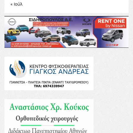
« Ιούλ