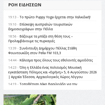
ΡΟΉ ΕΙΔΉΣΕΩΝ
19:13 -
Το πρώτο Puppy Yoga έρχεται στην Χαλκιδική!
19:10 -
Επίσκεψη αυστραλών τουριστικών
δημοσιογράφων στην Πέλλα
18:56 -
Βάζουμε τα μπάζα στη θέση τους –
Προλαμβάνουμε τις πυρκαγιές
13:39 -
Συνέντευξη Δημάρχου Πέλλας Στάθη
Φουντουκίδη στον Pella FM 103,3
14:44 -
Κάλεσμα προς όλους τους εθελοντές αιμοδότες
14:23 -
Όλη η Ελλάδα ένας πολιτισμός Μουσική
εγκατάσταση Πόλεμος και «Ειρήνη;» 5, 6 Αυγούστου 2026
| Αρχαία Έδεσσα, Αρχαιολογικός Χώρος Λόγγου
14:19 -
Τοποθέτηση Λάκη Βασιλειάδη για την
Αναθεώρηση του Συντάγματος: «Σε τέτοιες κορυφαίες
θεσμικές διαδικασίες υπάρχει μόνο η ευθύνη απέναντι
στις επόμενες γενιές»