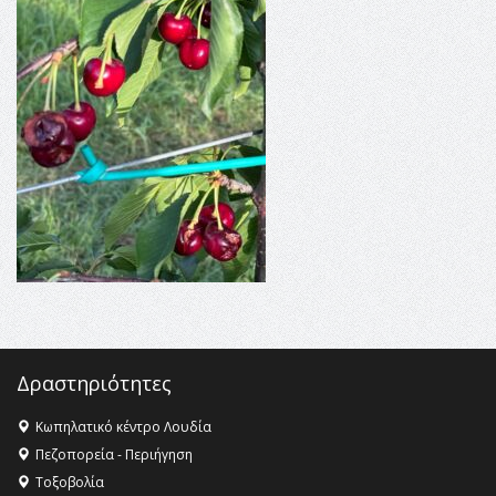
16:35 -
Το πρόγραμμα του ΠΑΟΚ στον δεύτερο γύρο του
Champions League!
16:27 -
Όλυμπος: Εντάχθηκε στον Κατάλογο Παγκόσμιας
Κληρονομιάς της UNESCO – Ομόφωνη η απόφαση Ο
Όλυμπος αναγνωρίστηκε ως φυσικό και πολιτιστικό
αγαθό εξέχουσας οικουμενικής αξίας για την
ανθρωπότητα
16:18 -
ΕΝΟΡΙΑΚΕΣ ΚΑΛΟΚΑΙΡΙΝΕΣ ΔΡΑΣΕΙΣ ΓΙΑ ΠΑΙΔΙΑ
ΣΤΗΝ ΕΔΕΣΣΑ
Δραστηριότητες
Κωπηλατικό κέντρο Λουδία
Πεζοπορεία - Περιήγηση
Τοξοβολία