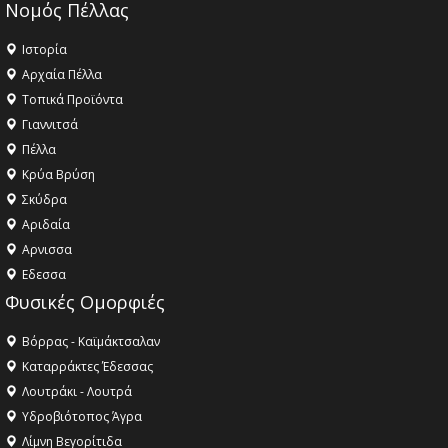
Νομός Πέλλας
Ιστορία
Αρχαία Πέλλα
Τοπικά Προϊόντα
Γιαννιτσά
Πέλλα
Κρύα Βρύση
Σκύδρα
Αριδαία
Aρνισσα
Eδεσσα
Φυσικές Ομορφιές
Βόρρας - Καϊμάκτσαλαν
Καταρράκτες Έδεσσας
Λουτράκι - Λουτρά
Υδροβιότοπος Άγρα
Λίμνη Βεγορίτιδα