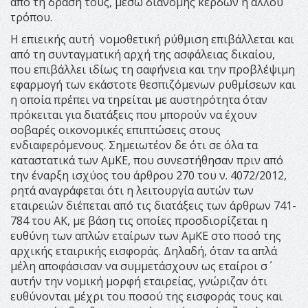
από τη δράση τους, μέσω διανομής κερδών ή άλλου
τρόπου.
Η επιεικής αυτή νομοθετική ρύθμιση επιβάλλεται και
από τη συνταγματική αρχή της ασφάλειας δικαίου,
που επιβάλλει ιδίως τη σαφήνεια και την προβλέψιμη
εφαρμογή των εκάστοτε θεσπιζόμενων ρυθμίσεων και
η οποία πρέπει να τηρείται με αυστηρότητα όταν
πρόκειται για διατάξεις που μπορούν να έχουν
σοβαρές οικονομικές επιπτώσεις στους
ενδιαφερόμενους. Σημειωτέον δε ότι σε όλα τα
καταστατικά των ΑμΚΕ, που συνεστήθησαν πριν από
την έναρξη ισχύος του άρθρου 270 του ν. 4072/2012,
ρητά αναγράφεται ότι η λειτουργία αυτών των
εταιρειών διέπεται από τις διατάξεις των άρθρων 741-
784 του ΑΚ, με βάση τις οποίες προσδιορίζεται η
ευθύνη των απλών εταίρων των ΑμΚΕ στο ποσό της
αρχικής εταιρικής εισφοράς. Δηλαδή, όταν τα απλά
μέλη αποφάσισαν να συμμετάσχουν ως εταίροι σ΄
αυτήν την νομική μορφή εταιρείας, γνώριζαν ότι
ευθύνονται μέχρι του ποσού της εισφοράς τους και