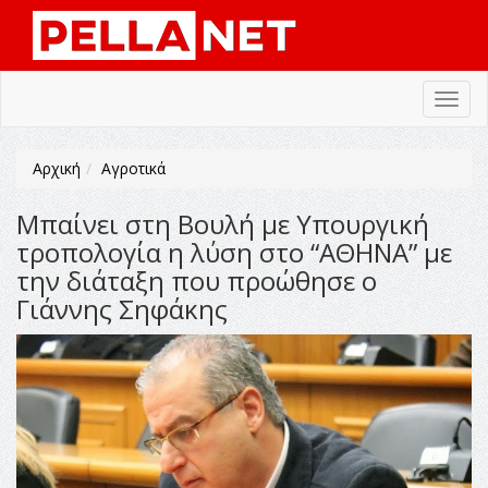
Toggl
navig
Αρχική
Αγροτικά
Μπαίνει στη Βουλή με Υπουργική
τροπολογία η λύση στο “ΑΘΗΝΑ” με
την διάταξη που προώθησε ο
Γιάννης Σηφάκης