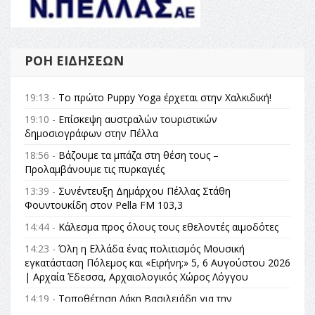
ΡΟΉ ΕΙΔΉΣΕΩΝ
19:13 -
Το πρώτο Puppy Yoga έρχεται στην Χαλκιδική!
19:10 -
Επίσκεψη αυστραλών τουριστικών
δημοσιογράφων στην Πέλλα
18:56 -
Βάζουμε τα μπάζα στη θέση τους –
Προλαμβάνουμε τις πυρκαγιές
13:39 -
Συνέντευξη Δημάρχου Πέλλας Στάθη
Φουντουκίδη στον Pella FM 103,3
14:44 -
Κάλεσμα προς όλους τους εθελοντές αιμοδότες
14:23 -
Όλη η Ελλάδα ένας πολιτισμός Μουσική
εγκατάσταση Πόλεμος και «Ειρήνη;» 5, 6 Αυγούστου 2026
| Αρχαία Έδεσσα, Αρχαιολογικός Χώρος Λόγγου
14:19 -
Τοποθέτηση Λάκη Βασιλειάδη για την
Αναθεώρηση του Συντάγματος: «Σε τέτοιες κορυφαίες