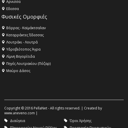
Aρνισσα
Eδεσσα
Φυσικές Ομορφιές
Βόρρας - Καϊμάκτσαλαν
Καταρράκτες Έδεσσας
Λουτράκι - Λουτρά
Υδροβιότοπος Άγρα
Λίμνη Βεγορίτιδα
Πηγές Λουτρακίου (Πόζαρ)
Μαύρο Δάσος
Copyright © 2016 PellaNet - All rights reserved. | Created by
www.aneveno.com
|
Διαύγεια
Όροι Χρήσης
Πληροφορίες Νομού Πέλλας
Προστασία Προσωπικών