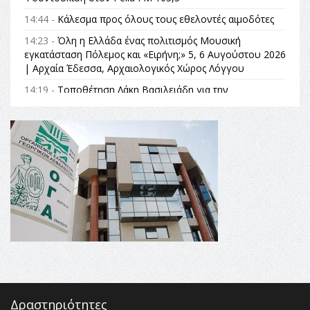
14:44 -
Κάλεσμα προς όλους τους εθελοντές αιμοδότες
14:23 -
Όλη η Ελλάδα ένας πολιτισμός Μουσική
εγκατάσταση Πόλεμος και «Ειρήνη;» 5, 6 Αυγούστου 2026
| Αρχαία Έδεσσα, Αρχαιολογικός Χώρος Λόγγου
14:19 -
Τοποθέτηση Λάκη Βασιλειάδη για την
Αναθεώρηση του Συντάγματος: «Σε τέτοιες κορυφαίες
θεσμικές διαδικασίες υπάρχει μόνο η ευθύνη απέναντι
στις επόμενες γενιές»
16:35 -
Το πρόγραμμα του ΠΑΟΚ στον δεύτερο γύρο του
Champions League!
16:27 -
Όλυμπος: Εντάχθηκε στον Κατάλογο Παγκόσμιας
Κληρονομιάς της UNESCO – Ομόφωνη η απόφαση Ο
Όλυμπος αναγνωρίστηκε ως φυσικό και πολιτιστικό
αγαθό εξέχουσας οικουμενικής αξίας για την
ανθρωπότητα
16:18 -
ΕΝΟΡΙΑΚΕΣ ΚΑΛΟΚΑΙΡΙΝΕΣ ΔΡΑΣΕΙΣ ΓΙΑ ΠΑΙΔΙΑ
ΣΤΗΝ ΕΔΕΣΣΑ
Δραστηριότητες