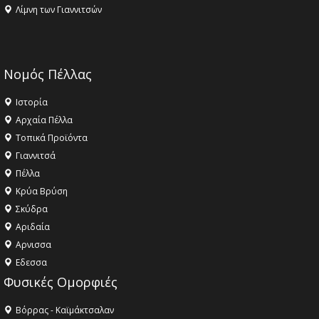
Λίμνη των Γιαννιτσών
Νομός Πέλλας
Ιστορία
Αρχαία Πέλλα
Τοπικά Προϊόντα
Γιαννιτσά
Πέλλα
Κρύα Βρύση
Σκύδρα
Αριδαία
Aρνισσα
Eδεσσα
Φυσικές Ομορφιές
Βόρρας - Καϊμάκτσαλαν