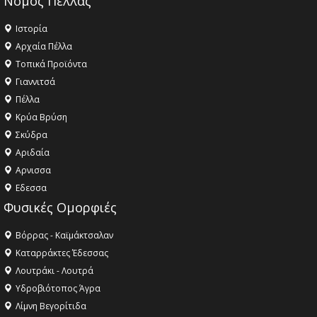
Νομός Πέλλας
Ιστορία
Αρχαία Πέλλα
Τοπικά Προϊόντα
Γιαννιτσά
Πέλλα
Κρύα Βρύση
Σκύδρα
Αριδαία
Aρνισσα
Eδεσσα
Φυσικές Ομορφιές
Βόρρας - Καϊμάκτσαλαν
Καταρράκτες Έδεσσας
Λουτράκι - Λουτρά
Υδροβιότοπος Άγρα
Λίμνη Βεγορίτιδα