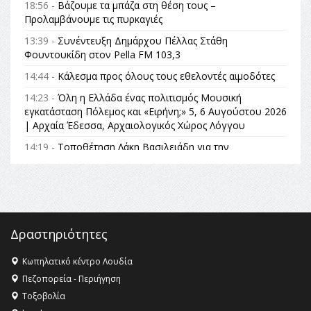
18:56 -
Βάζουμε τα μπάζα στη θέση τους –
Προλαμβάνουμε τις πυρκαγιές
13:39 -
Συνέντευξη Δημάρχου Πέλλας Στάθη
Φουντουκίδη στον Pella FM 103,3
14:44 -
Κάλεσμα προς όλους τους εθελοντές αιμοδότες
14:23 -
Όλη η Ελλάδα ένας πολιτισμός Μουσική
εγκατάσταση Πόλεμος και «Ειρήνη;» 5, 6 Αυγούστου 2026
| Αρχαία Έδεσσα, Αρχαιολογικός Χώρος Λόγγου
14:19 -
Τοποθέτηση Λάκη Βασιλειάδη για την
Αναθεώρηση του Συντάγματος: «Σε τέτοιες κορυφαίες
θεσμικές διαδικασίες υπάρχει μόνο η ευθύνη απέναντι
στις επόμενες γενιές»
16:35 -
Το πρόγραμμα του ΠΑΟΚ στον δεύτερο γύρο του
Champions League!
Δραστηριότητες
16:27 -
Όλυμπος: Εντάχθηκε στον Κατάλογο Παγκόσμιας
Κληρονομιάς της UNESCO – Ομόφωνη η απόφαση Ο
Κωπηλατικό κέντρο Λουδία
Όλυμπος αναγνωρίστηκε ως φυσικό και πολιτιστικό
Πεζοπορεία - Περιήγηση
αγαθό εξέχουσας οικουμενικής αξίας για την
Τοξοβολία
ανθρωπότητα