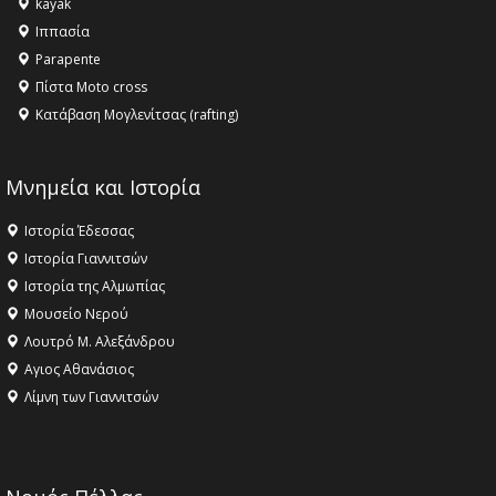
kayak
16:18 -
ΕΝΟΡΙΑΚΕΣ ΚΑΛΟΚΑΙΡΙΝΕΣ ΔΡΑΣΕΙΣ ΓΙΑ ΠΑΙΔΙΑ
Ιππασία
ΣΤΗΝ ΕΔΕΣΣΑ
Parapente
Πίστα Moto cross
Κατάβαση Μογλενίτσας (rafting)
Μνημεία και Ιστορία
Ιστορία Έδεσσας
Ιστορία Γιαννιτσών
Ιστορία της Αλμωπίας
Μουσείο Νερού
Λουτρό Μ. Αλεξάνδρου
Αγιος Αθανάσιος
Λίμνη των Γιαννιτσών