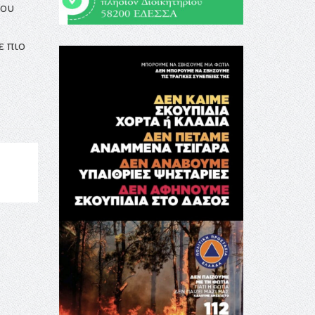
ίου
ε πιο