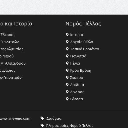
α και Ιστορία
Νομός Πέλλας
 Έδεσσας
Ιστορία
 Γιαννιτσών
Αρχαία Πέλλα
 της Αλμωπίας
Τοπικά Προϊόντα
ο Νερού
Γιαννιτσά
 Μ. Αλεξάνδρου
Πέλλα
θανάσιος
Κρύα Βρύση
ων Γιαννιτσών
Σκύδρα
Αριδαία
Aρνισσα
Eδεσσα
www.aneveno.com
Διαύγεια
Πληροφορίες Νομού Πέλλας