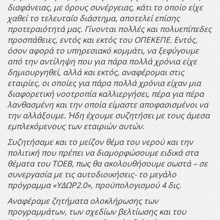
διαφάνειας, με όρους συνέργειας, κάτι το οποίο είχε
χαθεί το τελευταίο διάστημα, αποτελεί επίσης
προτεραιότητά μας. Γίνονται πολλές και πολυεπίπεδες
προσπάθειες, εντός και εκτός του ΟΠΕΚΕΠΕ. Εντός,
όσον αφορά το υπηρεσιακό κομμάτι, να ξεφύγουμε
από την αντίληψη που για πάρα πολλά χρόνια είχε
δημιουργηθεί, αλλά και εκτός, αναφέρομαι στις
εταιρίες, οι οποίες για πάρα πολλά χρόνια είχαν μια
διαφορετική νοοτροπία καλλιεργήσει, πέρα για πέρα
λανθασμένη και την οποία είμαστε αποφασισμένοι να
την αλλάξουμε. Ήδη έχουμε συζητήσει με τους άμεσα
εμπλεκόμενους των εταιριών αυτών.
Συζητήσαμε και το μείζον θέμα του νερού και την
πολιτική που πρέπει να διαμορφώσουμε ειδικά στα
θέματα του ΤΟΕΒ, πως θα ακολουθήσουμε σωστά – σε
συνεργασία με τις αυτοδιοικήσεις- το μεγάλο
πρόγραμμα «ΥΔΩΡ2.0», προϋπολογισμού 4 δις.
Αναφέραμε ζητήματα ολοκλήρωσης των
προγραμμάτων, των σχεδίων βελτίωσης και του