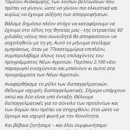
Ταμείου Ανάκαμψης, των λοιπών βελτιώσεων που
πρέπει να γίνουν, ώστε να γίνουν πιο ελκυστικά και
κυρίως να έχουμε αύξηση των απορροφήσεων.
Βάλαμε δημόσιο πλέον στόχο να καταφέρουμε να
έχουμε στο τέλος της θητείας μας - της τετραετίας 60
χιλιάδες νέους που συνειδητά θα αποφασίσουν να
ασχοληθούν με τη γη. Αυτό το μήνυμα στείλαμε
εμπράκτως, όταν με 77εκατομμύρια επιπλέον,
συμπεριλάβαμε όλους τους επιλαχόντες του
προγράμματος Νέων Αγροτών. Περίπου 2.100 νέοι
παραγωγοί ενισχύονται και μπαίνουν κι αυτοί στα
προγράμματα των Νέων Αγροτών.
Αναφερθήκαμε το ρόλο των διεπαγγελματικών.
Θέλουμε ισχυρές διαπαγγελματικές. Σήμερα υπάρχουν
οκτώ και δύο είναι υπό ένταξη. Θέλουμε
διεπαγγελματικές για το σύνολο των προϊόντων και
των δομών που πρέπει να στηριχθούν, έτσι ώστε να
έχουμε και ισχυρή φωνή με την Κοινότητα.
Και βέβαια ζητήσαμε – και όλοι συμφωνήσαμε-