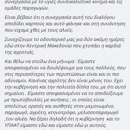
συνεργασία με το υγιές συνδικαλιστικό κίνημα και τις
ομάδες παραγωγών.
Είναι βέβαιο ότι η συνεργασία αυτή του διαλόγου
αποδίδει καρπούς και αυτό φάνηκε και στη συνάντηση
που είχαμε χθες με τους αλιείς.
Συνεχίζουμε το οδοιπορικό μας για δύο ακόμη ημέρες
εδώ στην Κεντρική Μακεδονία που χτυπάει η καρδιά
της αγροτιάς.
Και θέλω να στείλω ένα μήνυμα : Είμαστε
αποφασισμένοι να δουλέψουμε για τους πολλούς, που
στις περισσότερες των περιπτώσεων είναι και οι πιο
αδύναμοι. Κανένας αγρότης δεν είναι μόνος του. Εχει
την κυβέρνηση και την πολιτεία δίπλα του, με ότι αυτό
σημαίνει . Είμαστε αποφασισμένοι να το αποδείξουμε
με πρωτοβουλίες με κινήσεις , οι οποίες είναι
απολύτως ορατές και αισθητές στον μεμονωμένο,
παραγωγό, αγρότη, κτηνοτρόφο, μελισσοπαραγωγό
,τον αλιέα. Να ξέρει δηλαδή ότι η κυβέρνηση και το
ΥΠΑΑΤ είμαστε εδώ και είμαστε εδώ γι αυτούς.