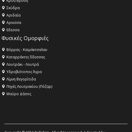
Κρύα Βρύση
Σκύδρα
Αριδαία
Aρνισσα
Eδεσσα
Φυσικές Ομορφιές
Βόρρας - Καϊμάκτσαλαν
Καταρράκτες Έδεσσας
Λουτράκι - Λουτρά
Υδροβιότοπος Άγρα
Λίμνη Βεγορίτιδα
Πηγές Λουτρακίου (Πόζαρ)
Μαύρο Δάσος