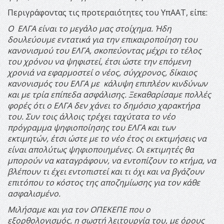
Περιγράφοντας τις προτεραιότητες του ΥπΑΑΤ, είπε:
Ο ΕΛΓΑ είναι το μεγάλο μας στοίχημα. Ήδη
δουλεύουμε εντατικά για την επικαιροποίηση του
κανονισμού του ΕΛΓΑ, σκοπεύοντας μέχρι το τέλος
του χρόνου να ψηφιστεί, έτσι ώστε την επόμενη
χρονιά να εφαρμοστεί ο νέος, σύγχρονος, δίκαιος
κανονισμός του ΕΛΓΑ με κάλυψη επιπλέον κινδύνων
και με τρία επίπεδα ασφάλισης. Ξεκαθαρίσαμε πολλές
φορές ότι ο ΕΛΓΑ δεν χάνει το δημόσιο χαρακτήρα
του. Συν τοις άλλοις τρέχει ταχύτατα το νέο
πρόγραμμα ψηφιοποίησης του ΕΛΓΑ και των
εκτιμητών, έτσι ώστε με το νέο έτος οι εκτιμήσεις να
είναι απολύτως ψηφιοποιημένες. Οι εκτιμητές θα
μπορούν να καταγράφουν, να εντοπίζουν το κτήμα, να
βλέπουν τι έχει εντοπιστεί και τι όχι και να βγάζουν
επιτόπου το κόστος της αποζημίωσης για τον κάθε
ασφαλισμένο.
Μιλήσαμε και για τον ΟΠΕΚΕΠΕ που ο
εξορθολογισμός, η σωστή λειτουργία του, με όρους