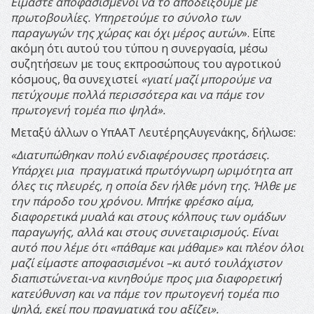
Είμαστε αποφασισμένοι να το αποδείξουμε με
πρωτοβουλίες. Υπηρετούμε το σύνολο των
παραγωγών της χώρας και όχι μέρος αυτών
». Είπε
ακόμη ότι αυτού του τύπου η συνεργασία, μέσω
συζητήσεων με τους εκπροσώπους του αγροτικού
κόσμους, θα συνεχιστεί
«γιατί μαζί μπορούμε να
πετύχουμε πολλά περισσότερα και να πάμε τον
πρωτογενή τομέα πιο ψηλά».
Μεταξύ άλλων ο ΥπΑΑΤ ΛευτέρηςΑυγενάκης, δήλωσε:
«Διατυπώθηκαν
πολύ ενδιαφέρουσες προτάσεις.
Υπάρχει μια πραγματικά πρωτόγνωρη ωριμότητα απ
΄όλες τις πλευρές, η οποία δεν ήλθε μόνη της. Ήλθε με
την πάροδο του χρόνου. Μπήκε φρέσκο αίμα,
διαφορετικά μυαλά και στους κόλπους των ομάδων
παραγωγής, αλλά και στους συνεταιρισμούς. Είναι
αυτό που λέμε ότι «πάθαμε και μάθαμε» και πλέον όλοι
μαζί είμαστε αποφασισμένοι –κι αυτό τουλάχιστον
διαπιστώνεται-να κινηθούμε προς μια διαφορετική
κατεύθυνση και να πάμε τον πρωτογενή τομέα πιο
ψηλά, εκεί που πραγματικά του αξίζει».