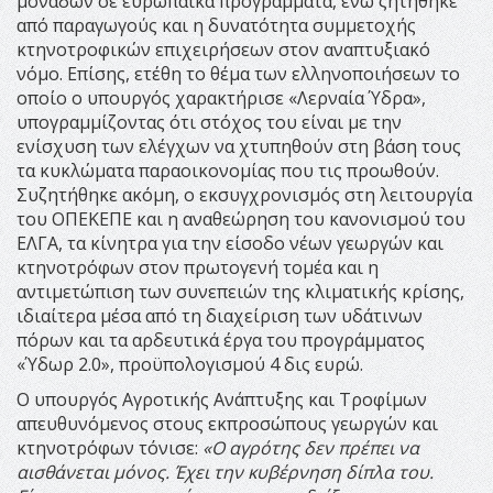
μονάδων σε ευρωπαϊκά προγράμματα, ενώ ζητήθηκε
από παραγωγούς και η δυνατότητα συμμετοχής
κτηνοτροφικών επιχειρήσεων στον αναπτυξιακό
νόμο. Επίσης, ετέθη το θέμα των ελληνοποιήσεων το
οποίο ο υπουργός χαρακτήρισε «Λερναία Ύδρα»,
υπογραμμίζοντας ότι στόχος του είναι με την
ενίσχυση των ελέγχων να χτυπηθούν στη βάση τους
τα κυκλώματα παραοικονομίας που τις προωθούν.
Συζητήθηκε ακόμη, ο εκσυγχρονισμός στη λειτουργία
του ΟΠΕΚΕΠΕ και η αναθεώρηση του κανονισμού του
ΕΛΓΑ, τα κίνητρα για την είσοδο νέων γεωργών και
κτηνοτρόφων στον πρωτογενή τομέα και η
αντιμετώπιση των συνεπειών της κλιματικής κρίσης,
ιδιαίτερα μέσα από τη διαχείριση των υδάτινων
πόρων και τα αρδευτικά έργα του προγράμματος
«Ύδωρ 2.0», προϋπολογισμού 4 δις ευρώ.
Ο υπουργός Αγροτικής Ανάπτυξης και Τροφίμων
απευθυνόμενος στους εκπροσώπους γεωργών και
κτηνοτρόφων τόνισε:
«Ο αγρότης δεν πρέπει να
αισθάνεται μόνος. Έχει την κυβέρνηση δίπλα του.