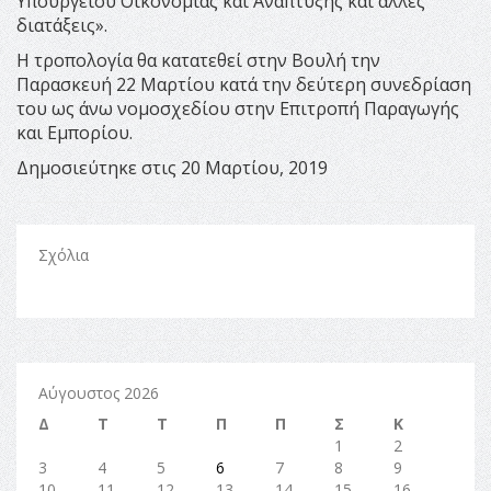
Υπουργείου Οικονομίας και Ανάπτυξης και άλλες
διατάξεις».
Η τροπολογία θα κατατεθεί στην Βουλή την
Παρασκευή 22 Μαρτίου κατά την δεύτερη συνεδρίαση
του ως άνω νομοσχεδίου στην Επιτροπή Παραγωγής
και Εμπορίου.
Δημοσιεύτηκε στις 20 Μαρτίου, 2019
Σχόλια
Αύγουστος 2026
Δ
Τ
Τ
Π
Π
Σ
Κ
1
2
3
4
5
6
7
8
9
10
11
12
13
14
15
16