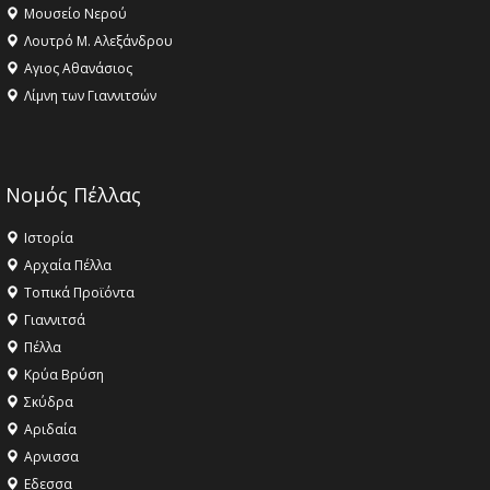
Μουσείο Νερού
Λουτρό Μ. Αλεξάνδρου
Αγιος Αθανάσιος
Λίμνη των Γιαννιτσών
Νομός Πέλλας
Ιστορία
Αρχαία Πέλλα
Τοπικά Προϊόντα
Γιαννιτσά
Πέλλα
Κρύα Βρύση
Σκύδρα
Αριδαία
Aρνισσα
Eδεσσα