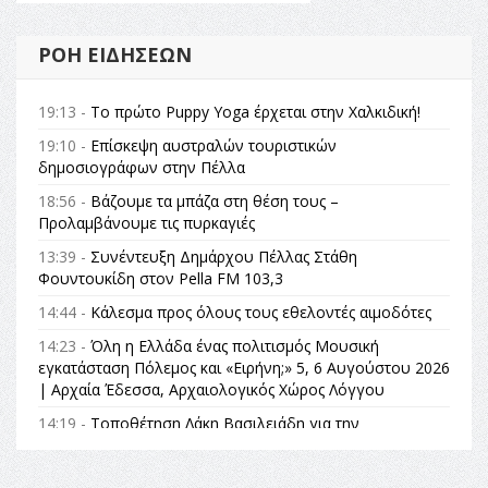
ΡΟΉ ΕΙΔΉΣΕΩΝ
19:13 -
Το πρώτο Puppy Yoga έρχεται στην Χαλκιδική!
19:10 -
Επίσκεψη αυστραλών τουριστικών
δημοσιογράφων στην Πέλλα
18:56 -
Βάζουμε τα μπάζα στη θέση τους –
Προλαμβάνουμε τις πυρκαγιές
13:39 -
Συνέντευξη Δημάρχου Πέλλας Στάθη
Φουντουκίδη στον Pella FM 103,3
14:44 -
Κάλεσμα προς όλους τους εθελοντές αιμοδότες
14:23 -
Όλη η Ελλάδα ένας πολιτισμός Μουσική
εγκατάσταση Πόλεμος και «Ειρήνη;» 5, 6 Αυγούστου 2026
| Αρχαία Έδεσσα, Αρχαιολογικός Χώρος Λόγγου
14:19 -
Τοποθέτηση Λάκη Βασιλειάδη για την
Αναθεώρηση του Συντάγματος: «Σε τέτοιες κορυφαίες
θεσμικές διαδικασίες υπάρχει μόνο η ευθύνη απέναντι