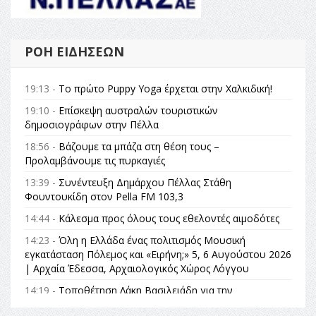
ΡΟΉ ΕΙΔΉΣΕΩΝ
19:13 -
Το πρώτο Puppy Yoga έρχεται στην Χαλκιδική!
19:10 -
Επίσκεψη αυστραλών τουριστικών
δημοσιογράφων στην Πέλλα
18:56 -
Βάζουμε τα μπάζα στη θέση τους –
Προλαμβάνουμε τις πυρκαγιές
13:39 -
Συνέντευξη Δημάρχου Πέλλας Στάθη
Φουντουκίδη στον Pella FM 103,3
14:44 -
Κάλεσμα προς όλους τους εθελοντές αιμοδότες
14:23 -
Όλη η Ελλάδα ένας πολιτισμός Μουσική
εγκατάσταση Πόλεμος και «Ειρήνη;» 5, 6 Αυγούστου 2026
| Αρχαία Έδεσσα, Αρχαιολογικός Χώρος Λόγγου
14:19 -
Τοποθέτηση Λάκη Βασιλειάδη για την
Αναθεώρηση του Συντάγματος: «Σε τέτοιες κορυφαίες