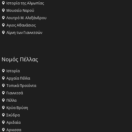
Ιστορία της Αλμωπίας
Μουσείο Νερού
Λουτρό Μ. Αλεξάνδρου
Αγιος Αθανάσιος
Λίμνη των Γιαννιτσών
Νομός Πέλλας
Ιστορία
Αρχαία Πέλλα
Τοπικά Προϊόντα
Γιαννιτσά
Πέλλα
Κρύα Βρύση
Σκύδρα
Αριδαία
Aρνισσα