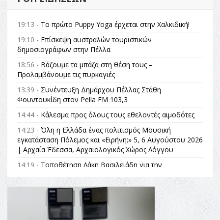
19:13 -
Το πρώτο Puppy Yoga έρχεται στην Χαλκιδική!
19:10 -
Επίσκεψη αυστραλών τουριστικών
δημοσιογράφων στην Πέλλα
18:56 -
Βάζουμε τα μπάζα στη θέση τους –
Προλαμβάνουμε τις πυρκαγιές
13:39 -
Συνέντευξη Δημάρχου Πέλλας Στάθη
Φουντουκίδη στον Pella FM 103,3
14:44 -
Κάλεσμα προς όλους τους εθελοντές αιμοδότες
14:23 -
Όλη η Ελλάδα ένας πολιτισμός Μουσική
εγκατάσταση Πόλεμος και «Ειρήνη;» 5, 6 Αυγούστου 2026
| Αρχαία Έδεσσα, Αρχαιολογικός Χώρος Λόγγου
14:19 -
Τοποθέτηση Λάκη Βασιλειάδη για την
Αναθεώρηση του Συντάγματος: «Σε τέτοιες κορυφαίες
θεσμικές διαδικασίες υπάρχει μόνο η ευθύνη απέναντι
στις επόμενες γενιές»
16:35 -
Το πρόγραμμα του ΠΑΟΚ στον δεύτερο γύρο του
Champions League!