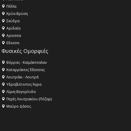
Πέλλα
Κρύα Βρύση
Σκύδρα
Αριδαία
Aρνισσα
Eδεσσα
Φυσικές Ομορφιές
Βόρρας - Καϊμάκτσαλαν
Καταρράκτες Έδεσσας
Λουτράκι - Λουτρά
Υδροβιότοπος Άγρα
Λίμνη Βεγορίτιδα
Πηγές Λουτρακίου (Πόζαρ)
Μαύρο Δάσος