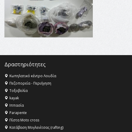
16:27 -
Όλυμπος: Εντάχθηκε στον Κατάλογο Παγκόσμιας
Κληρονομιάς της UNESCO – Ομόφωνη η απόφαση Ο
Όλυμπος αναγνωρίστηκε ως φυσικό και πολιτιστικό
αγαθό εξέχουσας οικουμενικής αξίας για την
ανθρωπότητα
16:18 -
ΕΝΟΡΙΑΚΕΣ ΚΑΛΟΚΑΙΡΙΝΕΣ ΔΡΑΣΕΙΣ ΓΙΑ ΠΑΙΔΙΑ
ΣΤΗΝ ΕΔΕΣΣΑ
Δραστηριότητες
Κωπηλατικό κέντρο Λουδία
Πεζοπορεία - Περιήγηση
Τοξοβολία
kayak
Ιππασία
Parapente
Πίστα Moto cross
Κατάβαση Μογλενίτσας (rafting)