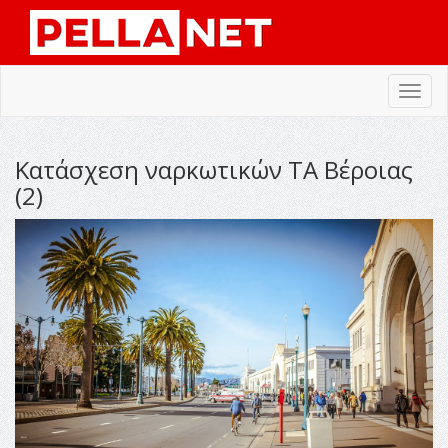
Toggl
navig
Κατάσχεση ναρκωτικών ΤΑ Βέροιας
(2)