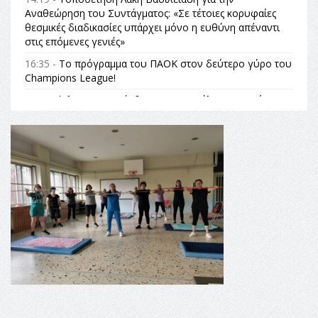
Αναθεώρηση του Συντάγματος: «Σε τέτοιες κορυφαίες
θεσμικές διαδικασίες υπάρχει μόνο η ευθύνη απέναντι
στις επόμενες γενιές»
16:35 -
Το πρόγραμμα του ΠΑΟΚ στον δεύτερο γύρο του
Champions League!
16:27 -
Όλυμπος: Εντάχθηκε στον Κατάλογο Παγκόσμιας
Κληρονομιάς της UNESCO – Ομόφωνη η απόφαση Ο
Όλυμπος αναγνωρίστηκε ως φυσικό και πολιτιστικό
αγαθό εξέχουσας οικουμενικής αξίας για την
ανθρωπότητα
16:18 -
ΕΝΟΡΙΑΚΕΣ ΚΑΛΟΚΑΙΡΙΝΕΣ ΔΡΑΣΕΙΣ ΓΙΑ ΠΑΙΔΙΑ
ΣΤΗΝ ΕΔΕΣΣΑ
16:15 -
Εργασίες συντήρησης οδοφωτισμού στην Ενωτική
Οδό Σίνδου από την Περιφέρεια Κεντρικής Μακεδονίας
11:36 -
Λάκης Βασιλειάδης, Συνέντευξη PellaFm 103,3 για
το Μουσείο της Πέλλας, Λουτρά Πόζαρ και Χιονοδρομικό
18:09 -
Αυτό το καλοκαίρι δίνουμε ραντεβού στο πιο
όμορφο θερινό σινεμά της Ελλάδας!