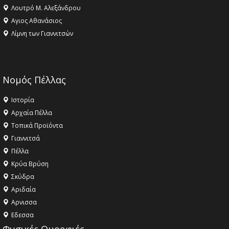
Λουτρό Μ. Αλεξάνδρου
Αγιος Αθανάσιος
Λίμνη των Γιαννιτσών
Νομός Πέλλας
Ιστορία
Αρχαία Πέλλα
Τοπικά Προϊόντα
Γιαννιτσά
Πέλλα
Κρύα Βρύση
Σκύδρα
Αριδαία
Aρνισσα
Eδεσσα