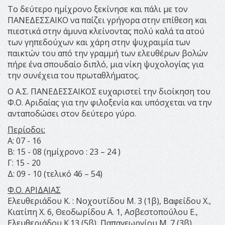
Το δεύτερο ημίχρονο ξεκίνησε και πάλι με τον
ΠΑΝΕΔΕΣΣΑΙΚΟ να παίζει γρήγορα στην επίθεση και
πιεστικά στην άμυνα κλείνοντας πολύ καλά τα ατού
των γηπεδούχων και χάρη στην ψυχραιμία των
παικτών του από την γραμμή των ελευθέρων βολών
πήρε ένα σπουδαίο διπλό, μια νίκη ψυχολογίας για
την συνέχεια του πρωταθλήματος.
Ο Α.Σ. ΠΑΝΕΔΕΣΣΑΙΚΟΣ ευχαριστεί την διοίκηση του
Φ.Ο. Αριδαίας για την φιλοξενία και υπόσχεται να την
ανταποδώσει στον δεύτερο γύρο.
Περίοδοι:
Α: 07 - 16
Β: 15 - 08 (ημίχρονο : 23 – 24 )
Γ: 15 - 20
Δ: 09 - 10 (τελικό 46 – 54)
Φ.Ο. ΑΡΙΔΑΙΑΣ
Ελευθεριάδου Κ. : Νοχουτίδου Μ. 3 (1β), Βαφείδου Χ.,
Κιατίπη Χ. 6, Θεοδωρίδου Α. 1, Ασβεστοπούλου Ε.,
Ελευθεριάδου Κ.13 (5β), Παπαγεωργίου Μ. 7 (3β),