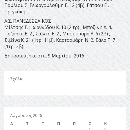
Τούλιου Σ.,Γεωργουλούμη Ε. 12 (4β), Γάτσου Ε.,
Τριγκάκη Π.
Α.Σ. ΠΑΝΕΔΕΣΣΑΙΚΟΣ
Μίλτσης Γ. : Ιωαννίδου Κ. 10 (2 τρ) , Μποζίνη Χ. 4,
Παζάρκα Ε. 2 , Σιάντη Ε. 2 , Μπουμπαρά Α. 6 (2β) ,
Σιβένα Κ. 21 (1τρ, 11β), Καρτσαμάρη Ν. 2, Σάλα Τ. 7
(1τρ, 2β).
Δημοσιεύτηκε στις 9 Μαρτίου, 2016
Σχόλια
Αύγουστος 2026
Δ
Τ
Τ
Π
Π
Σ
Κ
1
2