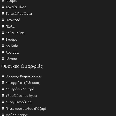
Ιστορία
Αρχαία Πέλλα
Τοπικά Προϊόντα
Γιαννιτσά
Πέλλα
Κρύα Βρύση
Σκύδρα
Αριδαία
Aρνισσα
Eδεσσα
Φυσικές Ομορφιές
Βόρρας - Καϊμάκτσαλαν
Καταρράκτες Έδεσσας
Λουτράκι - Λουτρά
Υδροβιότοπος Άγρα
Λίμνη Βεγορίτιδα
Πηγές Λουτρακίου (Πόζαρ)
Μαύρο Δάσος