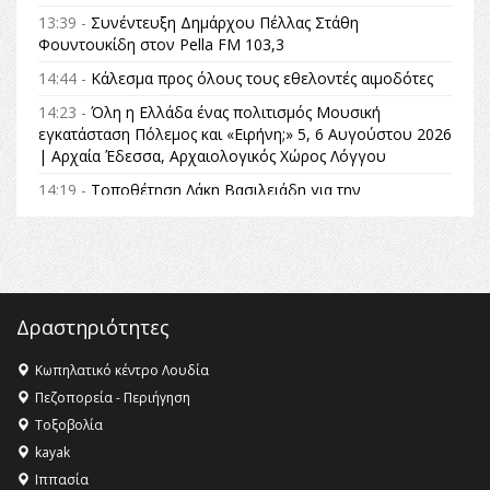
13:39 -
Συνέντευξη Δημάρχου Πέλλας Στάθη
Φουντουκίδη στον Pella FM 103,3
14:44 -
Κάλεσμα προς όλους τους εθελοντές αιμοδότες
14:23 -
Όλη η Ελλάδα ένας πολιτισμός Μουσική
εγκατάσταση Πόλεμος και «Ειρήνη;» 5, 6 Αυγούστου 2026
| Αρχαία Έδεσσα, Αρχαιολογικός Χώρος Λόγγου
14:19 -
Τοποθέτηση Λάκη Βασιλειάδη για την
Αναθεώρηση του Συντάγματος: «Σε τέτοιες κορυφαίες
θεσμικές διαδικασίες υπάρχει μόνο η ευθύνη απέναντι
στις επόμενες γενιές»
16:35 -
Το πρόγραμμα του ΠΑΟΚ στον δεύτερο γύρο του
Champions League!
Δραστηριότητες
16:27 -
Όλυμπος: Εντάχθηκε στον Κατάλογο Παγκόσμιας
Κληρονομιάς της UNESCO – Ομόφωνη η απόφαση Ο
Κωπηλατικό κέντρο Λουδία
Όλυμπος αναγνωρίστηκε ως φυσικό και πολιτιστικό
Πεζοπορεία - Περιήγηση
αγαθό εξέχουσας οικουμενικής αξίας για την
Τοξοβολία
ανθρωπότητα
kayak
16:18 -
ΕΝΟΡΙΑΚΕΣ ΚΑΛΟΚΑΙΡΙΝΕΣ ΔΡΑΣΕΙΣ ΓΙΑ ΠΑΙΔΙΑ
Ιππασία
ΣΤΗΝ ΕΔΕΣΣΑ