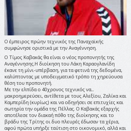
Ο έμπειρος πρώην τεχνικός της Παναχαϊκής
συμφώνησε οριστικά με την Αναγέννηση.
O Tίμος Καβακάς θα είναι ο νέος προπονητής της
Αναγέννησης.Η διοίκηση του Λάκη Καραογλανίδη
έκανε τη μίνι-υπέρβαση, για τα φετινά της δεδομένα,
καλύπτοντας με υποδειγματικό τρόπο τη χηρεύουσα
θέση του προπονητή.
Με την ελπίδα ο 40χρονος τεχνικός να...
μακροημερεύσει, αντίθετα με τους Αλεξίου, Ζαλίκα και
Καμπερίδη (κυρίως) και να οδηγήσει σε επιτυχίες και
σωτηρία την ομάδα της Πέλλας. Ο Καβακάς εξαρχής
αποτέλεσε τον διακαή πόθο της διοίκησης και το
βράδυ της Τρίτης οι δυο πλευρές έδωσαν τα χέρια,
αφού πρώτα υπήρξε ταύτιση στο οικονομικό, αλλά και