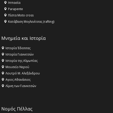
Ιππασία
ΣΤΗΝ ΕΔΕΣΣΑ
Parapente
Πίστα Moto cross
Κατάβαση Μογλενίτσας (rafting)
Μνημεία και Ιστορία
Ιστορία Έδεσσας
Ιστορία Γιαννιτσών
Ιστορία της Αλμωπίας
Μουσείο Νερού
Λουτρό Μ. Αλεξάνδρου
Αγιος Αθανάσιος
Λίμνη των Γιαννιτσών
Νομός Πέλλας