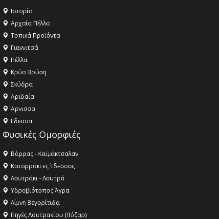
Ιστορία
Αρχαία Πέλλα
Τοπικά Προϊόντα
Γιαννιτσά
Πέλλα
Κρύα Βρύση
Σκύδρα
Αριδαία
Aρνισσα
Eδεσσα
Φυσικές Ομορφιές
Βόρρας - Καϊμάκτσαλαν
Καταρράκτες Έδεσσας
Λουτράκι - Λουτρά
Υδροβιότοπος Άγρα
Λίμνη Βεγορίτιδα
Πηγές Λουτρακίου (Πόζαρ)