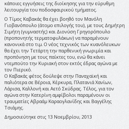
κάποιες εγγυήσεις της διοίκησης για την εύρυθμη
λειτουργία του ποδοσφαιρικού τμήματος.
Ο Τίμος Καβακάς θα έχει βοηθό τον Μανόλη
Γιοβανόπουλο (άτομο επιλογής του), με τους Δημήτρη
Σιμήτη (γυμναστής) και Διονύση Γρηγορόπουλο
(προπονητής τερματοφυλάκων) να παραμένουν
κανονικά στο τιμ. Ο νέος τεχνικός των κυανόλευκων
θα έχει την Τετάρτη την παρθενική γνωριμία και
προπόνηση με τους παίκτες του, ενώ θα κάνει
ντεμπούτο την Κυριακή στον εκτός έδρας αγώνα με
τον Πιερικό.
Ο Καβακάς φέτος δούλεψε στην Παναχαϊκή και
παλιότερα σε Βέροια, Κέρκυρα, Πλατανιά Χανίων,
Λάρισα, Καλλονή και Αετό Σκύδρας. Τέλος, για τον
αγώνα στην Κατερίνη αμφίβολοι παραμένουν οι
τραυματίες Αβραάμ Καραογλανίδης και Βαγγέλης
Τσιάμης.
Δημοσιεύτηκε στις 13 Νοεμβρίου, 2013