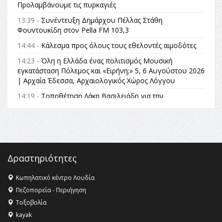
Προλαμβάνουμε τις πυρκαγιές
13:39 -
Συνέντευξη Δημάρχου Πέλλας Στάθη
Φουντουκίδη στον Pella FM 103,3
14:44 -
Κάλεσμα προς όλους τους εθελοντές αιμοδότες
14:23 -
Όλη η Ελλάδα ένας πολιτισμός Μουσική
εγκατάσταση Πόλεμος και «Ειρήνη;» 5, 6 Αυγούστου 2026
| Αρχαία Έδεσσα, Αρχαιολογικός Χώρος Λόγγου
14:19 -
Τοποθέτηση Λάκη Βασιλειάδη για την
Αναθεώρηση του Συντάγματος: «Σε τέτοιες κορυφαίες
θεσμικές διαδικασίες υπάρχει μόνο η ευθύνη απέναντι
στις επόμενες γενιές»
16:35 -
Το πρόγραμμα του ΠΑΟΚ στον δεύτερο γύρο του
Champions League!
Δραστηριότητες
16:27 -
Όλυμπος: Εντάχθηκε στον Κατάλογο Παγκόσμιας
Κληρονομιάς της UNESCO – Ομόφωνη η απόφαση Ο
Κωπηλατικό κέντρο Λουδία
Όλυμπος αναγνωρίστηκε ως φυσικό και πολιτιστικό
Πεζοπορεία - Περιήγηση
αγαθό εξέχουσας οικουμενικής αξίας για την
Τοξοβολία
ανθρωπότητα
kayak
16:18 -
ΕΝΟΡΙΑΚΕΣ ΚΑΛΟΚΑΙΡΙΝΕΣ ΔΡΑΣΕΙΣ ΓΙΑ ΠΑΙΔΙΑ