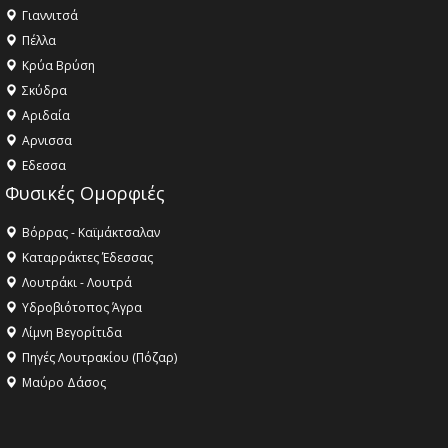
Γιαννιτσά
Πέλλα
Κρύα Βρύση
Σκύδρα
Αριδαία
Aρνισσα
Eδεσσα
Φυσικές Ομορφιές
Βόρρας - Καϊμάκτσαλαν
Καταρράκτες Έδεσσας
Λουτράκι - Λουτρά
Υδροβιότοπος Άγρα
Λίμνη Βεγορίτιδα
Πηγές Λουτρακίου (Πόζαρ)
Μαύρο Δάσος