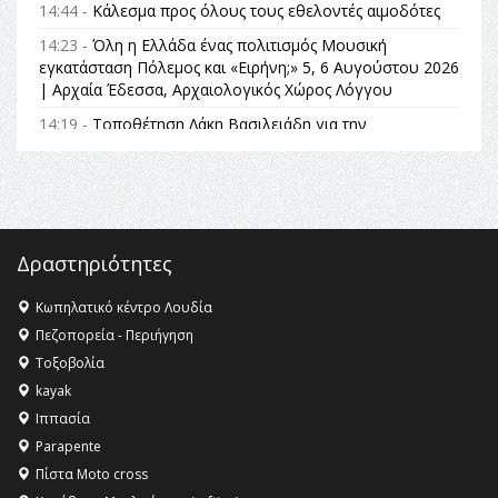
14:44 -
Κάλεσμα προς όλους τους εθελοντές αιμοδότες
14:23 -
Όλη η Ελλάδα ένας πολιτισμός Μουσική
εγκατάσταση Πόλεμος και «Ειρήνη;» 5, 6 Αυγούστου 2026
| Αρχαία Έδεσσα, Αρχαιολογικός Χώρος Λόγγου
14:19 -
Τοποθέτηση Λάκη Βασιλειάδη για την
Αναθεώρηση του Συντάγματος: «Σε τέτοιες κορυφαίες
θεσμικές διαδικασίες υπάρχει μόνο η ευθύνη απέναντι
στις επόμενες γενιές»
16:35 -
Το πρόγραμμα του ΠΑΟΚ στον δεύτερο γύρο του
Champions League!
Δραστηριότητες
16:27 -
Όλυμπος: Εντάχθηκε στον Κατάλογο Παγκόσμιας
Κληρονομιάς της UNESCO – Ομόφωνη η απόφαση Ο
Κωπηλατικό κέντρο Λουδία
Όλυμπος αναγνωρίστηκε ως φυσικό και πολιτιστικό
Πεζοπορεία - Περιήγηση
αγαθό εξέχουσας οικουμενικής αξίας για την
Τοξοβολία
ανθρωπότητα
kayak
16:18 -
ΕΝΟΡΙΑΚΕΣ ΚΑΛΟΚΑΙΡΙΝΕΣ ΔΡΑΣΕΙΣ ΓΙΑ ΠΑΙΔΙΑ
Ιππασία
ΣΤΗΝ ΕΔΕΣΣΑ
Parapente
Πίστα Moto cross