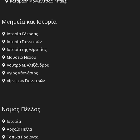
Κατάβαση Μογλενίτσας (rafting)
Μνημεία και Ιστορία
Ιστορία Έδεσσας
Ιστορία Γιαννιτσών
Ιστορία της Αλμωπίας
Μουσείο Νερού
Λουτρό Μ. Αλεξάνδρου
Αγιος Αθανάσιος
Λίμνη των Γιαννιτσών
Νομός Πέλλας
Ιστορία
Αρχαία Πέλλα
Τοπικά Προϊόντα