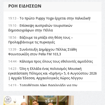
ΡΟΉ ΕΙΔΉΣΕΩΝ
19:13 -
Το πρώτο Puppy Yoga έρχεται στην Χαλκιδική!
19:10 -
Επίσκεψη αυστραλών τουριστικών
δημοσιογράφων στην Πέλλα
18:56 -
Βάζουμε τα μπάζα στη θέση τους –
Προλαμβάνουμε τις πυρκαγιές
13:39 -
Συνέντευξη Δημάρχου Πέλλας Στάθη
Φουντουκίδη στον Pella FM 103,3
14:44 -
Κάλεσμα προς όλους τους εθελοντές αιμοδότες
14:23 -
Όλη η Ελλάδα ένας πολιτισμός Μουσική
εγκατάσταση Πόλεμος και «Ειρήνη;» 5, 6 Αυγούστου 2026
| Αρχαία Έδεσσα, Αρχαιολογικός Χώρος Λόγγου
14:19 -
Τοποθέτηση Λάκη Βασιλειάδη για την
Αναθεώρηση του Συντάγματος: «Σε τέτοιες κορυφαίες
θεσμικές διαδικασίες υπάρχει μόνο η ευθύνη απέναντι
στις επόμενες γενιές»