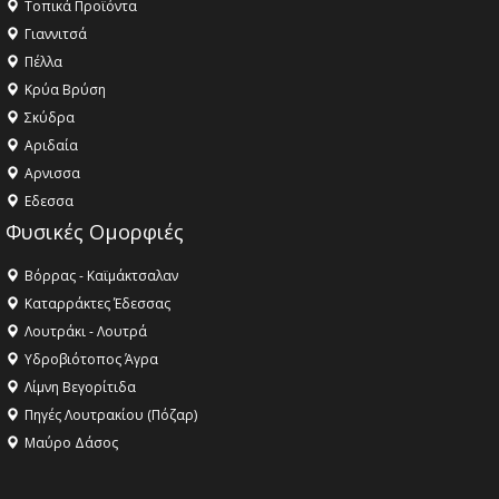
Τοπικά Προϊόντα
Γιαννιτσά
Πέλλα
Κρύα Βρύση
Σκύδρα
Αριδαία
Aρνισσα
Eδεσσα
Φυσικές Ομορφιές
Βόρρας - Καϊμάκτσαλαν
Καταρράκτες Έδεσσας
Λουτράκι - Λουτρά
Υδροβιότοπος Άγρα
Λίμνη Βεγορίτιδα
Πηγές Λουτρακίου (Πόζαρ)
Μαύρο Δάσος