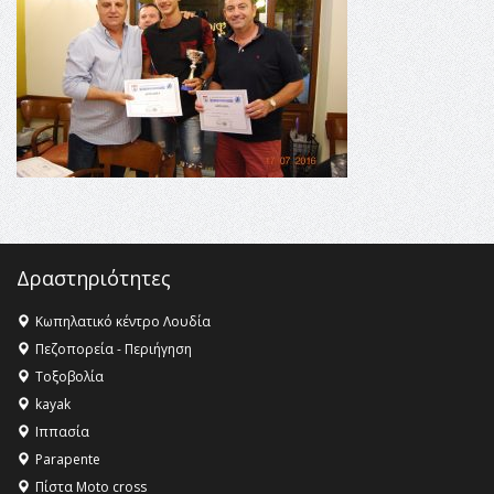
16:35 -
Το πρόγραμμα του ΠΑΟΚ στον δεύτερο γύρο του
Champions League!
16:27 -
Όλυμπος: Εντάχθηκε στον Κατάλογο Παγκόσμιας
Κληρονομιάς της UNESCO – Ομόφωνη η απόφαση Ο
Όλυμπος αναγνωρίστηκε ως φυσικό και πολιτιστικό
αγαθό εξέχουσας οικουμενικής αξίας για την
ανθρωπότητα
16:18 -
ΕΝΟΡΙΑΚΕΣ ΚΑΛΟΚΑΙΡΙΝΕΣ ΔΡΑΣΕΙΣ ΓΙΑ ΠΑΙΔΙΑ
ΣΤΗΝ ΕΔΕΣΣΑ
Δραστηριότητες
Κωπηλατικό κέντρο Λουδία
Πεζοπορεία - Περιήγηση
Τοξοβολία
kayak
Ιππασία
Parapente
Πίστα Moto cross