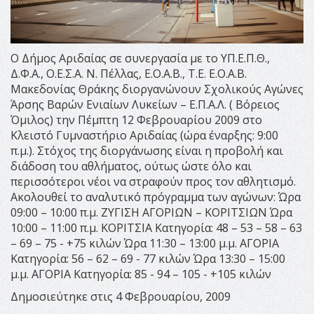
Ο Δήμος Αριδαίας σε συνεργασία με το ΥΠ.Ε.Π.Θ.,
Δ.Φ.Α., Ο.Ε.Σ.Α. Ν. Πέλλας, Ε.Ο.Α.Β., Τ.Ε. Ε.Ο.Α.Β.
Μακεδονίας Θράκης διοργανώνουν Σχολικούς Αγώνες
Άρσης Βαρών Ενιαίων Λυκείων – Ε.Π.Α.Λ. ( Βόρειος
Όμιλος) την Πέμπτη 12 Φεβρουαρίου 2009 στο
Κλειστό Γυμναστήριο Αριδαίας (ώρα έναρξης: 9:00
π.μ.). Στόχος της διοργάνωσης είναι η προβολή και
διάδοση του αθλήματος, ούτως ώστε όλο και
περισσότεροι νέοι να στραφούν προς τον αθλητισμό.
Ακολουθεί το αναλυτικό πρόγραμμα των αγώνων: Ώρα
09:00 – 10:00 π.μ. ΖΥΓΙΣΗ ΑΓΟΡΙΩΝ – ΚΟΡΙΤΣΙΩΝ Ώρα
10:00 – 11:00 π.μ. ΚΟΡΙΤΣΙΑ Κατηγορία: 48 – 53 – 58 – 63
– 69 – 75 - +75 κιλών Ώρα 11:30 – 13:00 μ.μ. ΑΓΟΡΙΑ
Κατηγορία: 56 – 62 – 69 - 77 κιλών Ώρα 13:30 – 15:00
μ.μ. ΑΓΟΡΙΑ Κατηγορία: 85 - 94 – 105 - +105 κιλών
Δημοσιεύτηκε στις 4 Φεβρουαρίου, 2009