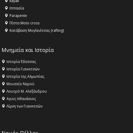
kayak
16:18 -
ΕΝΟΡΙΑΚΕΣ ΚΑΛΟΚΑΙΡΙΝΕΣ ΔΡΑΣΕΙΣ ΓΙΑ ΠΑΙΔΙΑ
Ιππασία
ΣΤΗΝ ΕΔΕΣΣΑ
Parapente
Πίστα Moto cross
Κατάβαση Μογλενίτσας (rafting)
Μνημεία και Ιστορία
Ιστορία Έδεσσας
Ιστορία Γιαννιτσών
Ιστορία της Αλμωπίας
Μουσείο Νερού
Λουτρό Μ. Αλεξάνδρου
Αγιος Αθανάσιος
Λίμνη των Γιαννιτσών