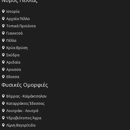
Νομός Πέλλας
Ιστορία
Αρχαία Πέλλα
Τοπικά Προϊόντα
Γιαννιτσά
Πέλλα
Κρύα Βρύση
Σκύδρα
Αριδαία
Aρνισσα
Eδεσσα
Φυσικές Ομορφιές
Βόρρας - Καϊμάκτσαλαν
Καταρράκτες Έδεσσας
Λουτράκι - Λουτρά
Υδροβιότοπος Άγρα
Λίμνη Βεγορίτιδα