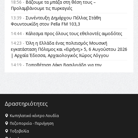
18:56 -
Βάζουμε τα μπάζα στη θέση τους –
Προλαμβάνουμε τις πυρκαγιές
13:39 -
Συνέντευξη Δημάρχου Πέλλας Στάθη
Φουντουκίδη στον Pella FM 103,3
14:44 -
Κάλεσμα προς όλους τους εθελοντές αιμοδότες
14:23 -
Όλη η Ελλάδα ένας πολιτισμός Μουσική
εγκατάσταση Πόλεμος και «Ειρήνη;» 5, 6 Αυγούστου 2026
| Αρχαία Έδεσσα, Αρχαιολογικός Χώρος Λόγγου
14:19 -
Τοποθέτηση Λάκη Βασιλειάδη για την
Αναθεώρηση του Συντάγματος: «Σε τέτοιες κορυφαίες
θεσμικές διαδικασίες υπάρχει μόνο η ευθύνη απέναντι
στις επόμενες γενιές»
16:35 -
Το πρόγραμμα του ΠΑΟΚ στον δεύτερο γύρο του
Champions League!
Δραστηριότητες
16:27 -
Όλυμπος: Εντάχθηκε στον Κατάλογο Παγκόσμιας
Κληρονομιάς της UNESCO – Ομόφωνη η απόφαση Ο
Κωπηλατικό κέντρο Λουδία
Όλυμπος αναγνωρίστηκε ως φυσικό και πολιτιστικό
Πεζοπορεία - Περιήγηση
αγαθό εξέχουσας οικουμενικής αξίας για την
Τοξοβολία
ανθρωπότητα