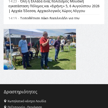
14:23 -
Όλη η Ελλάδα ένας πολιτισμός Μουσική
εγκατάσταση Πόλεμος και «Ειρήνη;» 5, 6 Αυγούστου 2026
| Αρχαία Έδεσσα, Αρχαιολογικός Χώρος Λόγγου
14:19 -
Τοποθέτηση Λάκη Βασιλειάδη για την
Αναθεώρηση του Συντάγματος: «Σε τέτοιες κορυφαίες
θεσμικές διαδικασίες υπάρχει μόνο η ευθύνη απέναντι
στις επόμενες γενιές»
16:35 -
Το πρόγραμμα του ΠΑΟΚ στον δεύτερο γύρο του
Champions League!
16:27 -
Όλυμπος: Εντάχθηκε στον Κατάλογο Παγκόσμιας
Κληρονομιάς της UNESCO – Ομόφωνη η απόφαση Ο
Όλυμπος αναγνωρίστηκε ως φυσικό και πολιτιστικό
αγαθό εξέχουσας οικουμενικής αξίας για την
ανθρωπότητα
16:18 -
ΕΝΟΡΙΑΚΕΣ ΚΑΛΟΚΑΙΡΙΝΕΣ ΔΡΑΣΕΙΣ ΓΙΑ ΠΑΙΔΙΑ
ΣΤΗΝ ΕΔΕΣΣΑ
Δραστηριότητες
Κωπηλατικό κέντρο Λουδία
Πεζοπορεία - Περιήγηση