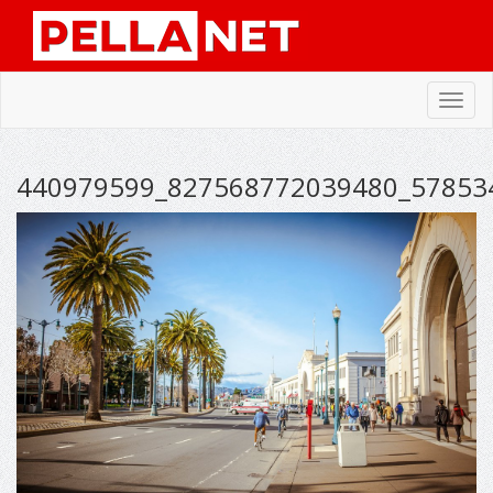
Toggl
navig
440979599_827568772039480_57853