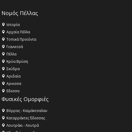
Νομός Πέλλας
Ιστορία
Αρχαία Πέλλα
Τοπικά Προϊόντα
Γιαννιτσά
Πέλλα
Κρύα Βρύση
Σκύδρα
Αριδαία
Aρνισσα
Eδεσσα
Φυσικές Ομορφιές
Βόρρας - Καϊμάκτσαλαν
Καταρράκτες Έδεσσας
Λουτράκι - Λουτρά