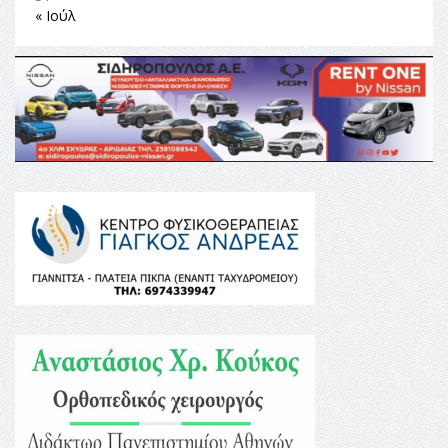
« Ιούλ