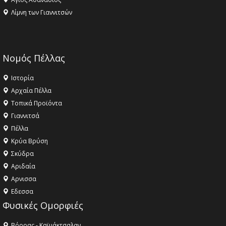
Λίμνη των Γιαννιτσών
Νομός Πέλλας
Ιστορία
Αρχαία Πέλλα
Τοπικά Προϊόντα
Γιαννιτσά
Πέλλα
Κρύα Βρύση
Σκύδρα
Αριδαία
Aρνισσα
Eδεσσα
Φυσικές Ομορφιές
Βόρρας - Καϊμάκτσαλαν