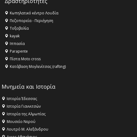
Δραστηριότητες
16:27 -
Όλυμπος: Εντάχθηκε στον Κατάλογο Παγκόσμιας
Κληρονομιάς της UNESCO – Ομόφωνη η απόφαση Ο
Κωπηλατικό κέντρο Λουδία
Όλυμπος αναγνωρίστηκε ως φυσικό και πολιτιστικό
Πεζοπορεία - Περιήγηση
αγαθό εξέχουσας οικουμενικής αξίας για την
Τοξοβολία
ανθρωπότητα
kayak
16:18 -
ΕΝΟΡΙΑΚΕΣ ΚΑΛΟΚΑΙΡΙΝΕΣ ΔΡΑΣΕΙΣ ΓΙΑ ΠΑΙΔΙΑ
Ιππασία
ΣΤΗΝ ΕΔΕΣΣΑ
Parapente
Πίστα Moto cross
Κατάβαση Μογλενίτσας (rafting)
Μνημεία και Ιστορία
Ιστορία Έδεσσας
Ιστορία Γιαννιτσών
Ιστορία της Αλμωπίας
Μουσείο Νερού
Λουτρό Μ. Αλεξάνδρου
Αγιος Αθανάσιος