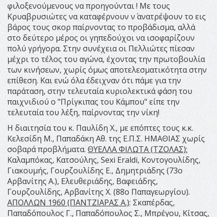
φιλοξενούμενους να προηγούνται ! Με τους
Κρυαβρυσιώτες να καταφέρνουν ν΄ ανατρέψουν το εις
βάρος τους σκορ παίρνοντας το προβάδισμα, αλλά
στο δεύτερο μέρος οι γηπεδούχοι να ισοφαρίζουν
πολύ γρήγορα. Στην συνέχεια οι Πελλιώτες πίεσαν
μέχρι το τέλος του αγώνα, έχοντας την πρωτοβουλία
των κινήσεων, χωρίς όμως αποτελεσματικότητα στην
επίθεση. Και ενώ όλα έδειχναν ότι πάμε για την
παράταση, στην τελευταία κυριολεκτικά φάση του
παιχνιδιού ο "Πρίγκιπας του Κάμπου" είπε την
τελευταία του λέξη, παίρνοντας την νίκη!
Η διαιτησία του κ. Παυλίδη Χ., με επόπτες τους κ.κ.
Κελεσίδη Μ., Παπαδάκη Αθ. της Ε.Π.Σ. ΗΜΑΘΙΑΣ χωρίς
σοβαρά προβλήματα.
ΘΥΕΛΛΑ ΦΙΛΩΤΑ (ΤΖΟΛΑΣ):
Καλαμπόκας, Κατσούλης, Sexi Eraldi, Κοντογουλίδης,
Γιακουμής, Γουρζουλίδης Ε., Δημητριάδης (73ο
Αρβανίτης Α.), Ελευθεριάδης, Βαφειάδης,
Γουρζουλίδης, Αρβανίτης Χ. (88ο Παπαγεωργίου).
ΑΠΟΛΛΩΝ 1960 (ΠΑΝΤΖΙΑΡΑΣ Α.)
: Σκαπέρδας,
Παπαδόπουλος Γ., Παπαδόπουλος Σ., Μπρέγου, Κίτσας,