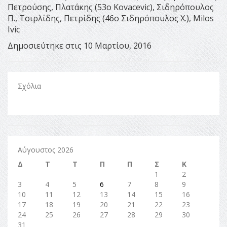
Πετρούσης, Πλατάκης (53ο Kovacevic), Σιδηρόπουλος
Π., Τσιρλίδης, Πετρίδης (46ο Σιδηρόπουλος Χ.), Milos
Ivic
Δημοσιεύτηκε στις 10 Μαρτίου, 2016
Σχόλια
Αύγουστος 2026
Δ
Τ
Τ
Π
Π
Σ
Κ
1
2
3
4
5
6
7
8
9
10
11
12
13
14
15
16
17
18
19
20
21
22
23
24
25
26
27
28
29
30
31