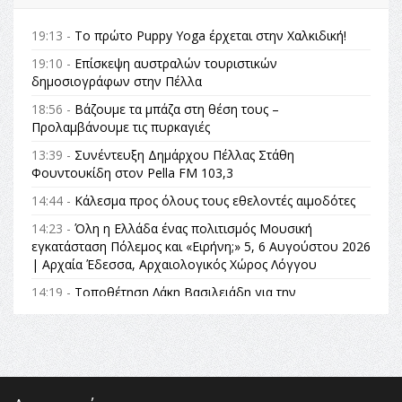
19:13 -
Το πρώτο Puppy Yoga έρχεται στην Χαλκιδική!
19:10 -
Επίσκεψη αυστραλών τουριστικών
δημοσιογράφων στην Πέλλα
18:56 -
Βάζουμε τα μπάζα στη θέση τους –
Προλαμβάνουμε τις πυρκαγιές
13:39 -
Συνέντευξη Δημάρχου Πέλλας Στάθη
Φουντουκίδη στον Pella FM 103,3
14:44 -
Κάλεσμα προς όλους τους εθελοντές αιμοδότες
14:23 -
Όλη η Ελλάδα ένας πολιτισμός Μουσική
εγκατάσταση Πόλεμος και «Ειρήνη;» 5, 6 Αυγούστου 2026
| Αρχαία Έδεσσα, Αρχαιολογικός Χώρος Λόγγου
14:19 -
Τοποθέτηση Λάκη Βασιλειάδη για την
Αναθεώρηση του Συντάγματος: «Σε τέτοιες κορυφαίες
θεσμικές διαδικασίες υπάρχει μόνο η ευθύνη απέναντι
στις επόμενες γενιές»
16:35 -
Το πρόγραμμα του ΠΑΟΚ στον δεύτερο γύρο του
Champions League!