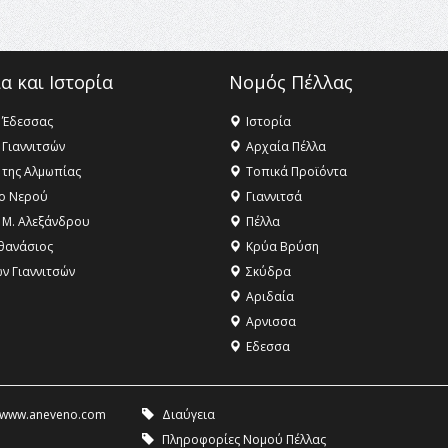
α και Ιστορία
Νομός Πέλλας
 Έδεσσας
Ιστορία
 Γιαννιτσών
Αρχαία Πέλλα
 της Αλμωπίας
Τοπικά Προϊόντα
ο Νερού
Γιαννιτσά
 Μ. Αλεξάνδρου
Πέλλα
θανάσιος
Κρύα Βρύση
ων Γιαννιτσών
Σκύδρα
Αριδαία
Aρνισσα
Eδεσσα
www.aneveno.com
Διαύγεια
Πληροφορίες Νομού Πέλλας