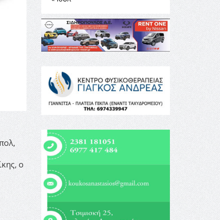
πολ,
κης, ο