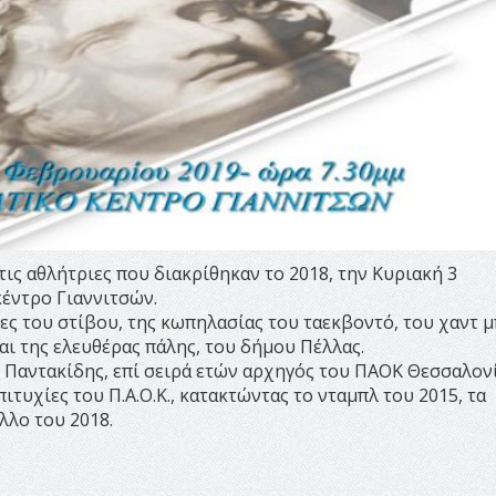
τις αθλήτριες που διακρίθηκαν το 2018, την Κυριακή 3
κέντρο Γιαννιτσών.
ιες του στίβου, της κωπηλασίας του ταεκβοντό, του χαντ μ
αι της ελευθέρας πάλης, του δήμου Πέλλας.
ς Παντακίδης, επί σειρά ετών αρχηγός του ΠΑΟΚ Θεσσαλονί
ιτυχίες του Π.Α.Ο.Κ., κατακτώντας το νταμπλ του 2015, τα
λλο του 2018.