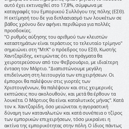
αυτό έχει εκτιναχθεί στο 17,8%, σύμφωνα με
καταγραφές του Εμπορικού Συλλόγου της πόλης (ΕΣΘ).
Η εκτίμησή του δε για διπλασιασμό των λουκέτων σε
βάθος χρόνου δεν αφήνει περιθώρια για πολλές
προσδοκίες.
"Ο ρυθμός αύξησης του αριθμού των κλειστών
καταστημάτων είναι τεράστιος το τελευταίο τρίμηνο"
σημειώνει στη "ΜτΚ" ο πρόεδρος του ΕΣΘ, Κωστής
Χαντζαρίδης, εκτιμώντας ότι τα πράγματα θα
χειροτερεύσουν από τον Φεβρουάριο, με ιδιαίτερη
ένταση τον Μάρτιο. "Διαπιστώνουμε μεγάλη
επιδείνωση στη λειτουργία των επιχειρήσεων. Οι
έμποροι θα παλέψουν στις γιορτές των
Χριστουγέννων, θα παλέψουν και στις χειμερινές
εκπτώσεις που ακολουθούν, και μετά θα έρθουν τα
λουκέτα. Ο Μάρτιος θα είναι καταλυτικός μήνας". Κατά
τον κ. Χαντζαρίδη, όσο μειώνεται η αγοραστική
δύναμη των καταναλωτών και κατά συνέπεια ο τζίρος
των εμπορικών επιχειρήσεων, τόσο μικραίνει η
ακτίνα της εμπορικότητας στην πόλη. Ο ίδιος πάντως