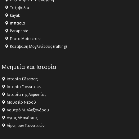
Οδό Σίνδου από την Περιφέρεια Κεντρικής Μακεδονίας
Τοξοβολία
11:36 -
Λάκης Βασιλειάδης, Συνέντευξη PellaFm 103,3 για
kayak
το Μουσείο της Πέλλας, Λουτρά Πόζαρ και Χιονοδρομικό
Ιππασία
18:09 -
Αυτό το καλοκαίρι δίνουμε ραντεβού στο πιο
Parapente
όμορφο θερινό σινεμά της Ελλάδας!
Πίστα Moto cross
Κατάβαση Μογλενίτσας (rafting)
Μνημεία και Ιστορία
Ιστορία Έδεσσας
Ιστορία Γιαννιτσών
Ιστορία της Αλμωπίας
Μουσείο Νερού
Λουτρό Μ. Αλεξάνδρου
Αγιος Αθανάσιος
Λίμνη των Γιαννιτσών