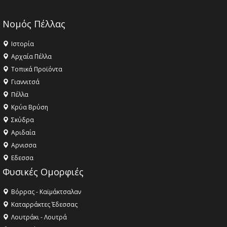
Νομός Πέλλας
Ιστορία
Αρχαία Πέλλα
Τοπικά Προϊόντα
Γιαννιτσά
Πέλλα
Κρύα Βρύση
Σκύδρα
Αριδαία
Aρνισσα
Eδεσσα
Φυσικές Ομορφιές
Βόρρας - Καϊμάκτσαλαν
Καταρράκτες Έδεσσας
Λουτράκι - Λουτρά