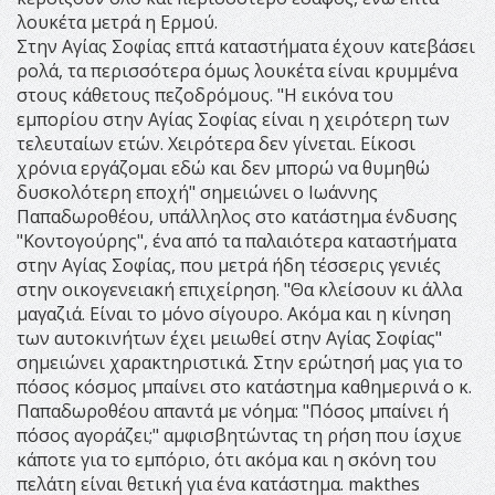
λουκέτα μετρά η Ερμού.
Στην Αγίας Σοφίας επτά καταστήματα έχουν κατεβάσει
ρολά, τα περισσότερα όμως λουκέτα είναι κρυμμένα
στους κάθετους πεζοδρόμους. "Η εικόνα του
εμπορίου στην Αγίας Σοφίας είναι η χειρότερη των
τελευταίων ετών. Χειρότερα δεν γίνεται. Είκοσι
χρόνια εργάζομαι εδώ και δεν μπορώ να θυμηθώ
δυσκολότερη εποχή" σημειώνει ο Ιωάννης
Παπαδωροθέου, υπάλληλος στο κατάστημα ένδυσης
"Κοντογούρης", ένα από τα παλαιότερα καταστήματα
στην Αγίας Σοφίας, που μετρά ήδη τέσσερις γενιές
στην οικογενειακή επιχείρηση. "Θα κλείσουν κι άλλα
μαγαζιά. Είναι το μόνο σίγουρο. Ακόμα και η κίνηση
των αυτοκινήτων έχει μειωθεί στην Αγίας Σοφίας"
σημειώνει χαρακτηριστικά. Στην ερώτησή μας για το
πόσος κόσμος μπαίνει στο κατάστημα καθημερινά ο κ.
Παπαδωροθέου απαντά με νόημα: "Πόσος μπαίνει ή
πόσος αγοράζει;" αμφισβητώντας τη ρήση που ίσχυε
κάποτε για το εμπόριο, ότι ακόμα και η σκόνη του
πελάτη είναι θετική για ένα κατάστημα. makthes