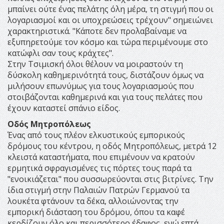
μπαίνει ούτε ένας πελάτης όλη μέρα, τη στιγμή που οι
λογαριασμοί και οι υποχρεώσεις τρέχουν" σημειώνει
χαρακτηριστικά. "Κάποτε δεν προλαβαίναμε να
εξυπηρετούμε τον κόσμο και τώρα περιμένουμε στο
κατώφλι σαν τους κράχτες".
Στην Τσιμισκή όλοι θέλουν να μοιραστούν τη
δύσκολη καθημερινότητά τους, διστάζουν όμως να
μιλήσουν επωνύμως για τους λογαριασμούς που
στοιβάζονται καθημερινά και για τους πελάτες που
έχουν καταστεί σπάνιο είδος.
Οδός Μητροπόλεως
Ένας από τους πλέον ελκυστικούς εμπορικούς
δρόμους του κέντρου, η οδός Μητροπόλεως, μετρά 12
κλειστά καταστήματα, που επιμένουν να κρατούν
ερμητικά σφραγισμένες τις πόρτες τους παρά τα
"ενοικιάζεται" που συσσωρεύονται στις βιτρίνες. Την
ίδια στιγμή στην Παλαιών Πατρών Γερμανού τα
λουκέτα φτάνουν τα δέκα, αλλοιώνοντας την
εμπορική διάσταση του δρόμου, όπου τα καφέ
κερδίζουν όλο και περισσότερο έδαφος, ενώ επτά