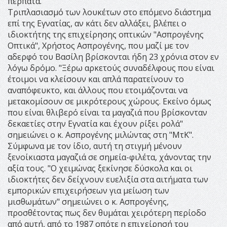
περπατά.
Τριπλασιασμό των λουκέτων στο επόμενο διάστημα
επί της Εγνατίας, αν κάτι δεν αλλάξει, βλέπει ο
ιδιοκτήτης της επιχείρησης οπτικών "Ασπρογένης
Οπτικά", Χρήστος Ασπρογένης, που μαζί με τον
αδερφό του Βασίλη βρίσκονται ήδη 23 χρόνια στον εν
λόγω δρόμο. "Ξέρω αρκετούς συναδέλφους που είναι
έτοιμοι να κλείσουν και απλά παρατείνουν το
αναπόφευκτο, και άλλους που ετοιμάζονται να
μετακομίσουν σε μικρότερους χώρους. Εκείνο όμως
που είναι θλιβερό είναι τα μαγαζιά που βρίσκονταν
δεκαετίες στην Εγνατία και έχουν ρίξει ρολά"
σημειώνει ο κ. Ασπρογένης μιλώντας στη "ΜτΚ".
Σύμφωνα με τον ίδιο, αυτή τη στιγμή μένουν
ξενοίκιαστα μαγαζιά σε σημεία-φιλέτα, χάνοντας την
αξία τους. "Ο χειμώνας ξεκίνησε δύσκολα και οι
ιδιοκτήτες δεν δείχνουν ευελιξία στα αιτήματα των
εμπορικών επιχειρήσεων για μείωση των
μισθωμάτων" σημειώνει ο κ. Ασπρογένης,
προσθέτοντας πως δεν θυμάται χειρότερη περίοδο
από αυτή, από το 1987 οπότε η επιχείρησή του