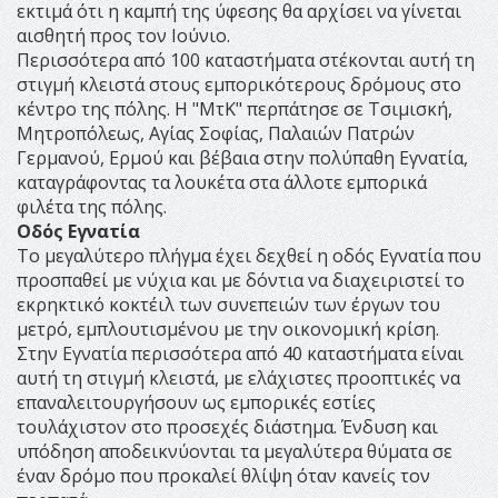
εκτιμά ότι η καμπή της ύφεσης θα αρχίσει να γίνεται
αισθητή προς τον Ιούνιο.
Περισσότερα από 100 καταστήματα στέκονται αυτή τη
στιγμή κλειστά στους εμπορικότερους δρόμους στο
κέντρο της πόλης. Η "ΜτΚ" περπάτησε σε Τσιμισκή,
Μητροπόλεως, Αγίας Σοφίας, Παλαιών Πατρών
Γερμανού, Ερμού και βέβαια στην πολύπαθη Εγνατία,
καταγράφοντας τα λουκέτα στα άλλοτε εμπορικά
φιλέτα της πόλης.
Οδός Εγνατία
Το μεγαλύτερο πλήγμα έχει δεχθεί η οδός Εγνατία που
προσπαθεί με νύχια και με δόντια να διαχειριστεί το
εκρηκτικό κοκτέιλ των συνεπειών των έργων του
μετρό, εμπλουτισμένου με την οικονομική κρίση.
Στην Εγνατία περισσότερα από 40 καταστήματα είναι
αυτή τη στιγμή κλειστά, με ελάχιστες προοπτικές να
επαναλειτουργήσουν ως εμπορικές εστίες
τουλάχιστον στο προσεχές διάστημα. Ένδυση και
υπόδηση αποδεικνύονται τα μεγαλύτερα θύματα σε
έναν δρόμο που προκαλεί θλίψη όταν κανείς τον