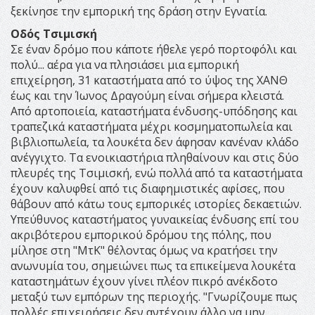
ξεκίνησε την εμπορική της δράση στην Εγνατία.
Οδός Τσιμισκή
Σε έναν δρόμο που κάποτε ήθελε γερό πορτοφόλι και
πολύ... αέρα για να πλησιάσει μια εμπορική
επιχείρηση, 31 καταστήματα από το ύψος της ΧΑΝΘ
έως και την Ίωνος Δραγούμη είναι σήμερα κλειστά.
Από αρτοποιεία, καταστήματα ένδυσης-υπόδησης και
τραπεζικά καταστήματα μέχρι κοσμηματοπωλεία και
βιβλιοπωλεία, τα λουκέτα δεν άφησαν κανέναν κλάδο
ανέγγιχτο. Τα ενοικιαστήρια πληθαίνουν και στις δύο
πλευρές της Τσιμισκή, ενώ πολλά από τα καταστήματα
έχουν καλυφθεί από τις διαφημιστικές αφίσες, που
θάβουν από κάτω τους εμπορικές ιστορίες δεκαετιών.
Υπεύθυνος καταστήματος γυναικείας ένδυσης επί του
ακριβότερου εμπορικού δρόμου της πόλης, που
μίλησε στη "ΜτΚ" θέλοντας όμως να κρατήσει την
ανωνυμία του, σημειώνει πως τα επικείμενα λουκέτα
καταστημάτων έχουν γίνει πλέον πικρό ανέκδοτο
μεταξύ των εμπόρων της περιοχής. "Γνωρίζουμε πως
πολλές επιχειρήσεις δεν αντέχουν άλλο να μην