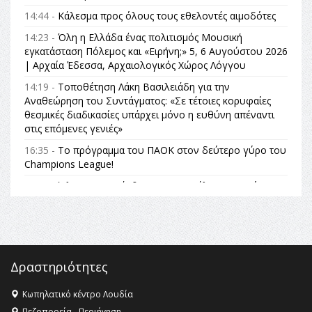
14:44 -
Κάλεσμα προς όλους τους εθελοντές αιμοδότες
14:23 -
Όλη η Ελλάδα ένας πολιτισμός Μουσική
εγκατάσταση Πόλεμος και «Ειρήνη;» 5, 6 Αυγούστου 2026
| Αρχαία Έδεσσα, Αρχαιολογικός Χώρος Λόγγου
14:19 -
Τοποθέτηση Λάκη Βασιλειάδη για την
Αναθεώρηση του Συντάγματος: «Σε τέτοιες κορυφαίες
θεσμικές διαδικασίες υπάρχει μόνο η ευθύνη απέναντι
στις επόμενες γενιές»
16:35 -
Το πρόγραμμα του ΠΑΟΚ στον δεύτερο γύρο του
Champions League!
16:27 -
Όλυμπος: Εντάχθηκε στον Κατάλογο Παγκόσμιας
Κληρονομιάς της UNESCO – Ομόφωνη η απόφαση Ο
Όλυμπος αναγνωρίστηκε ως φυσικό και πολιτιστικό
αγαθό εξέχουσας οικουμενικής αξίας για την
ανθρωπότητα
16:18 -
ΕΝΟΡΙΑΚΕΣ ΚΑΛΟΚΑΙΡΙΝΕΣ ΔΡΑΣΕΙΣ ΓΙΑ ΠΑΙΔΙΑ
Δραστηριότητες
ΣΤΗΝ ΕΔΕΣΣΑ
Κωπηλατικό κέντρο Λουδία
16:15 -
Εργασίες συντήρησης οδοφωτισμού στην Ενωτική
Πεζοπορεία - Περιήγηση