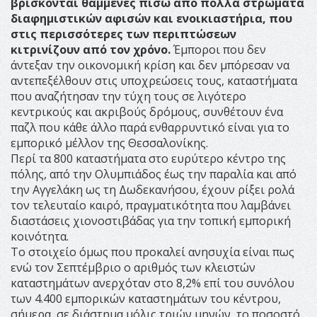
βρίσκονται θαμμένες πίσω από πολλά στρώματα
διαφημιστικών αφισών και ενοικιαστήρια, που
στις περισσότερες των περιπτώσεων
κιτρινίζουν από τον χρόνο.
Έμποροι που δεν
άντεξαν την οικονομική κρίση και δεν μπόρεσαν να
αντεπεξέλθουν στις υποχρεώσεις τους, καταστήματα
που αναζήτησαν την τύχη τους σε λιγότερο
κεντρικούς και ακριβούς δρόμους, συνθέτουν ένα
παζλ που κάθε άλλο παρά ενθαρρυντικό είναι για το
εμπορικό μέλλον της Θεσσαλονίκης.
Περί τα 800 καταστήματα στο ευρύτερο κέντρο της
πόλης, από την Ολυμπιάδος έως την παραλία και από
την Αγγελάκη ως τη Δωδεκανήσου, έχουν ρίξει ρολά
τον τελευταίο καιρό, πραγματικότητα που λαμβάνει
διαστάσεις χιονοστιβάδας για την τοπική εμπορική
κοινότητα.
Το στοιχείο όμως που προκαλεί ανησυχία είναι πως
ενώ τον Σεπτέμβριο ο αριθμός των κλειστών
καταστημάτων ανερχόταν στο 8,2% επί του συνόλου
των 4.400 εμπορικών καταστημάτων του κέντρου,
σήμερα, σε διάστημα μόλις τριών μηνών, το ποσοστό