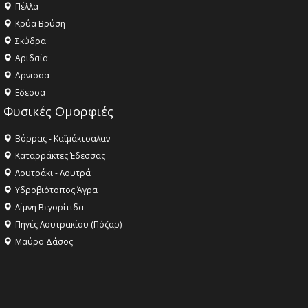
Πέλλα
Κρύα Βρύση
Σκύδρα
Αριδαία
Aρνισσα
Eδεσσα
Φυσικές Ομορφιές
Βόρρας - Καϊμάκτσαλαν
Καταρράκτες Έδεσσας
Λουτράκι - Λουτρά
Υδροβιότοπος Άγρα
Λίμνη Βεγορίτιδα
Πηγές Λουτρακίου (Πόζαρ)
Μαύρο Δάσος