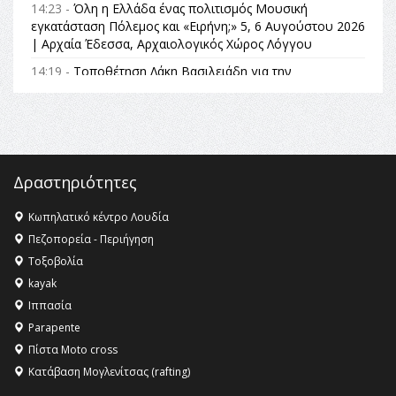
14:23 -
Όλη η Ελλάδα ένας πολιτισμός Μουσική
εγκατάσταση Πόλεμος και «Ειρήνη;» 5, 6 Αυγούστου 2026
| Αρχαία Έδεσσα, Αρχαιολογικός Χώρος Λόγγου
14:19 -
Τοποθέτηση Λάκη Βασιλειάδη για την
Αναθεώρηση του Συντάγματος: «Σε τέτοιες κορυφαίες
θεσμικές διαδικασίες υπάρχει μόνο η ευθύνη απέναντι
στις επόμενες γενιές»
16:35 -
Το πρόγραμμα του ΠΑΟΚ στον δεύτερο γύρο του
Champions League!
Δραστηριότητες
16:27 -
Όλυμπος: Εντάχθηκε στον Κατάλογο Παγκόσμιας
Κληρονομιάς της UNESCO – Ομόφωνη η απόφαση Ο
Κωπηλατικό κέντρο Λουδία
Όλυμπος αναγνωρίστηκε ως φυσικό και πολιτιστικό
Πεζοπορεία - Περιήγηση
αγαθό εξέχουσας οικουμενικής αξίας για την
Τοξοβολία
ανθρωπότητα
kayak
16:18 -
ΕΝΟΡΙΑΚΕΣ ΚΑΛΟΚΑΙΡΙΝΕΣ ΔΡΑΣΕΙΣ ΓΙΑ ΠΑΙΔΙΑ
Ιππασία
ΣΤΗΝ ΕΔΕΣΣΑ
Parapente
Πίστα Moto cross
Κατάβαση Μογλενίτσας (rafting)