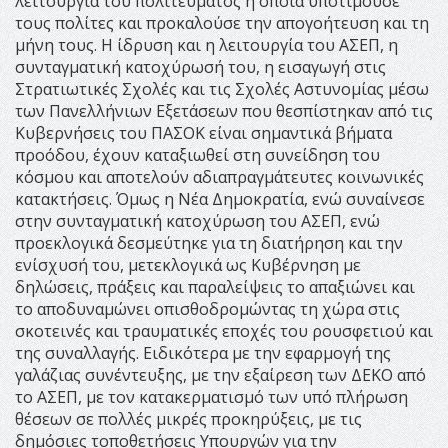
λειτουργία του πολιτεύματος η οποία υποτιμούσε
τους πολίτες και προκαλούσε την απογοήτευση και τη
μήνη τους. Η ίδρυση και η λειτουργία του ΑΣΕΠ, η
συνταγματική κατοχύρωσή του, η εισαγωγή στις
Στρατιωτικές Σχολές και τις Σχολές Αστυνομίας μέσω
των Πανελλήνιων Εξετάσεων που θεσπίστηκαν από τις
Κυβερνήσεις του ΠΑΣΟΚ είναι σημαντικά βήματα
προόδου, έχουν καταξιωθεί στη συνείδηση του
κόσμου και αποτελούν αδιαπραγμάτευτες κοινωνικές
κατακτήσεις. Όμως η Νέα Δημοκρατία, ενώ συναίνεσε
στην συνταγματική κατοχύρωση του ΑΣΕΠ, ενώ
προεκλογικά δεσμεύτηκε για τη διατήρηση και την
ενίσχυσή του, μετεκλογικά ως Κυβέρνηση με
δηλώσεις, πράξεις και παραλείψεις το απαξιώνει και
το αποδυναμώνει οπισθοδρομώντας τη χώρα στις
σκοτεινές και τραυματικές εποχές του ρουσφετιού και
της συναλλαγής. Ειδικότερα με την εφαρμογή της
γαλάζιας συνέντευξης, με την εξαίρεση των ΔΕΚΟ από
το ΑΣΕΠ, με τον κατακερματισμό των υπό πλήρωση
θέσεων σε πολλές μικρές προκηρύξεις, με τις
δημόσιες τοποθετήσεις Υπουργών για την