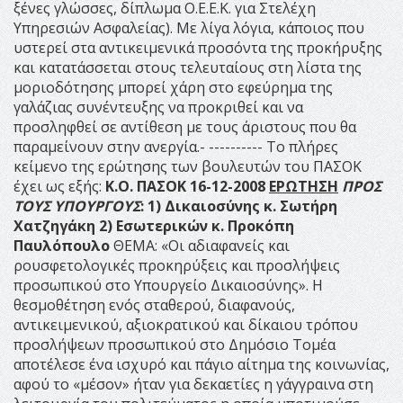
ξένες γλώσσες, δίπλωμα Ο.Ε.Ε.Κ. για Στελέχη
Υπηρεσιών Ασφαλείας). Με λίγα λόγια, κάποιος που
υστερεί στα αντικειμενικά προσόντα της προκήρυξης
και κατατάσσεται στους τελευταίους στη λίστα της
μοριοδότησης μπορεί χάρη στο εφεύρημα της
γαλάζιας συνέντευξης να προκριθεί και να
προσληφθεί σε αντίθεση με τους άριστους που θα
παραμείνουν στην ανεργία.- ---------- Το πλήρες
κείμενο της ερώτησης των βουλευτών του ΠΑΣΟΚ
έχει ως εξής:
Κ.Ο. ΠΑΣΟΚ
16-12-2008
ΕΡΩΤΗΣΗ
ΠΡΟΣ
ΤΟΥΣ ΥΠΟΥΡΓΟΥΣ
:
1) Δικαιοσύνης
κ. Σωτήρη
Χατζηγάκη
2) Εσωτερικών
κ. Προκόπη
Παυλόπουλο
ΘΕΜΑ: «Οι αδιαφανείς και
ρουσφετολογικές προκηρύξεις και προσλήψεις
προσωπικού στο Υπουργείο Δικαιοσύνης». Η
θεσμοθέτηση ενός σταθερού, διαφανούς,
αντικειμενικού, αξιοκρατικού και δίκαιου τρόπου
προσλήψεων προσωπικού στο Δημόσιο Τομέα
αποτέλεσε ένα ισχυρό και πάγιο αίτημα της κοινωνίας,
αφού το «μέσον» ήταν για δεκαετίες η γάγγραινα στη