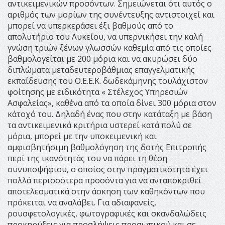
αντικειμενικών προσόντων. Σημειώνεται ότι αυτός ο
αριθμός των μορίων της συνέντευξης αντιστοιχεί και
μπορεί να υπερκεράσει έξι βαθμούς από το
απολυτήριο του Λυκείου, να υπερνικήσει την καλή
γνώση τριών ξένων γλωσσών καθεμία από τις οποίες
βαθμολογείται με 200 μόρια και να ακυρώσει δύο
διπλώματα μεταδευτεροβάθμιας επαγγελματικής
εκπαίδευσης του Ο.Ε.Ε.Κ. δωδεκάμηνης τουλάχιστον
φοίτησης με ειδικότητα « Στέλεχος Υπηρεσιών
Ασφαλείας», καθένα από τα οποία δίνει 300 μόρια στον
κάτοχό του. Δηλαδή ένας που στην κατάταξη με βάση
τα αντικειμενικά κριτήρια υστερεί κατά πολύ σε
μόρια, μπορεί με την υποκειμενική και
αμφισβητήσιμη βαθμολόγηση της δοτής Επιτροπής
περί της ικανότητάς του να πάρει τη θέση
συνυποψήφιου, ο οποίος στην πραγματικότητα έχει
πολλά περισσότερα προσόντα για να ανταποκριθεί
αποτελεσματικά στην άσκηση των καθηκόντων που
πρόκειται να αναλάβει. Για αδιαφανείς,
ρουσφετολογικές, φωτογραφικές και σκανδαλώδεις
προκηρύξεις για προσλήψεις προσωπικού και σε