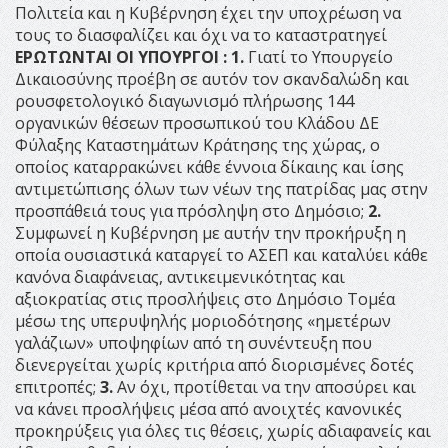
Πολιτεία και η Κυβέρνηση έχει την υποχρέωση να
τους το διασφαλίζει και όχι να το καταστρατηγεί
ΕΡΩΤΩΝΤΑΙ ΟΙ ΥΠΟΥΡΓΟΙ :
1.
Γιατί το Υπουργείο
Δικαιοσύνης προέβη σε αυτόν τον σκανδαλώδη και
ρουσφετολογικό διαγωνισμό πλήρωσης 144
οργανικών θέσεων προσωπικού του Κλάδου ΔΕ
Φύλαξης Καταστημάτων Κράτησης της χώρας, ο
οποίος καταρρακώνει κάθε έννοια δίκαιης και ίσης
αντιμετώπισης όλων των νέων της πατρίδας μας στην
προσπάθειά τους για πρόσληψη στο Δημόσιο;
2.
Συμφωνεί η Κυβέρνηση με αυτήν την προκήρυξη η
οποία ουσιαστικά καταργεί το ΑΣΕΠ και καταλύει κάθε
κανόνα διαφάνειας, αντικειμενικότητας και
αξιοκρατίας στις προσλήψεις στο Δημόσιο Τομέα
μέσω της υπερυψηλής μοριοδότησης «ημετέρων
γαλάζιων» υποψηφίων από τη συνέντευξη που
διενεργείται χωρίς κριτήρια από διορισμένες δοτές
επιτροπές;
3.
Αν όχι, προτίθεται να την αποσύρει και
να κάνει προσλήψεις μέσα από ανοιχτές κανονικές
προκηρύξεις για όλες τις θέσεις, χωρίς αδιαφανείς και