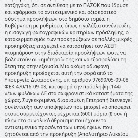
Χατζηγάκη, ότι σε αντίθεση με το ΠΑΣΟΚ που ίδρυσε
και εφάρμοσε το αντικειμενικό και αξιοκρατικό
σύστημα προσλήψεων στο δημόσιο τομέα, η
Κυβέρνηση με ρυθμίσεις όπως η γαλάζια συνέντευξη,
η εισαγωγή φωτογραφικών κριτηρίων πρόσληψης, ο
κατακερματισμός των προκηρύξεων σε πολλές μικρές
προκηρύξεις επιχειρεί να καταστήσει τον ΑΣΕΠ
«κομπάρσο» στην διαδικασία προσλήψεων ώστε να
βολευτούν οι «ημέτεροί» της και να εξασφαλίσει τη
θέση της στην εξουσία. Μια ακόμη αδιαφανή
προκήρυξη προέρχεται αυτή την φορά από το
Υπουργείο Δικαιοσύνης, υπ’ αριθμόν 97690/05-09-08
ΦΕΚ 470/16-09-08, και αφορά την πρόσληψη (144)
νέων φυλάκων ΔΕ στα σωφρονιστικά καταστήματα της
χώρας. Συγκεκριμένα, διορισμένη Επιτροπή διενεργεί
συνέντευξη των υποψηφίων που μπορεί να αποφέρει
στους συμμετέχοντες μέχρι και (600) μόρια (!) συν ή
πλην στο συνολικό άθροισμα που έχουν τα
αντικειμενικά προσόντα των υποψηφίων που
ζητούνται από την προκήρυξη (Απολυτήριο Λυκείου,