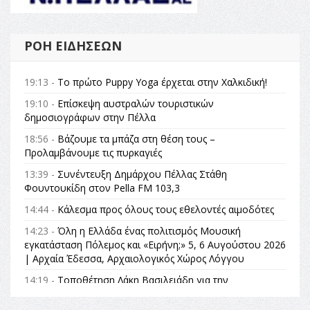
ΡΟΉ ΕΙΔΉΣΕΩΝ
19:13 -
Το πρώτο Puppy Yoga έρχεται στην Χαλκιδική!
19:10 -
Επίσκεψη αυστραλών τουριστικών
δημοσιογράφων στην Πέλλα
18:56 -
Βάζουμε τα μπάζα στη θέση τους –
Προλαμβάνουμε τις πυρκαγιές
13:39 -
Συνέντευξη Δημάρχου Πέλλας Στάθη
Φουντουκίδη στον Pella FM 103,3
14:44 -
Κάλεσμα προς όλους τους εθελοντές αιμοδότες
14:23 -
Όλη η Ελλάδα ένας πολιτισμός Μουσική
εγκατάσταση Πόλεμος και «Ειρήνη;» 5, 6 Αυγούστου 2026
| Αρχαία Έδεσσα, Αρχαιολογικός Χώρος Λόγγου
14:19 -
Τοποθέτηση Λάκη Βασιλειάδη για την
Αναθεώρηση του Συντάγματος: «Σε τέτοιες κορυφαίες
θεσμικές διαδικασίες υπάρχει μόνο η ευθύνη απέναντι