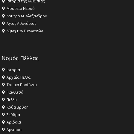
Ιστορία της Αλμωπίας
Μουσείο Νερού
Λουτρό Μ. Αλεξάνδρου
Αγιος Αθανάσιος
Λίμνη των Γιαννιτσών
Νομός Πέλλας
Ιστορία
Αρχαία Πέλλα
Τοπικά Προϊόντα
Γιαννιτσά
Πέλλα
Κρύα Βρύση
Σκύδρα
Αριδαία
Aρνισσα