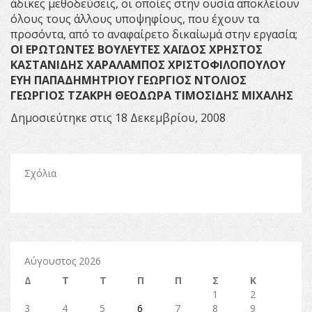
άδικες μεθοδεύσεις, οι οποίες στην ουσία αποκλείουν
όλους τους άλλους υποψηφίους, που έχουν τα
προσόντα, από το αναφαίρετο δικαίωμά στην εργασία;
ΟΙ ΕΡΩΤΩΝΤΕΣ ΒΟΥΛΕΥΤΕΣ
ΧΑΪΔΟΣ ΧΡΗΣΤΟΣ
ΚΑΣΤΑΝΙΔΗΣ ΧΑΡΑΛΑΜΠΟΣ
ΧΡΙΣΤΟΦΙΛΟΠΟΥΛΟΥ
ΕΥΗ
ΠΑΠΑΔΗΜΗΤΡΙΟΥ ΓΕΩΡΓΙΟΣ
ΝΤΟΛΙΟΣ
ΓΕΩΡΓΙΟΣ
ΤΖΑΚΡΗ ΘΕΟΔΩΡΑ
ΤΙΜΟΣΙΔΗΣ ΜΙΧΑΛΗΣ
Δημοσιεύτηκε στις 18 Δεκεμβρίου, 2008
Σχόλια
Αύγουστος 2026
Δ
Τ
Τ
Π
Π
Σ
Κ
1
2
3
4
5
6
7
8
9