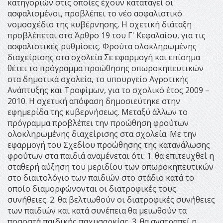
κατηγοριών στις οποίες έχουν καταταγεί οι
ασφαλισμένοι, προβλέπει το νέο ασφαλιστικό
νομοσχέδιο της κυβέρνησης. Η σχετική διάταξη
προβλέπεται στο Άρθρο 19 του Γ' Κεφαλαίου, για τις
ασφαλιστικές ρυθμίσεις. Φρούτα ολοκληρωμένης
διαχείρισης στα σχολεία Σε εφαρμογή και επίσημα
θέτει το πρόγραμμα προώθησης οπωροκηπευτικών
στα δημοτικά σχολεία, το υπουργείο Αγροτικής
Ανάπτυξης και Τροφίμων, για το σχολικό έτος 2009 –
2010. Η σχετική απόφαση δημοσιεύτηκε στην
εφημερίδα της κυβερνήσεως. Μεταξύ άλλων το
πρόγραμμα προβλέπει την προώθηση φρούτων
ολοκληρωμένης διαχείρισης στα σχολεία. Με την
εφαρμογή του Σχεδίου προώθησης της κατανάλωσης
φρούτων στα παιδιά αναμένεται ότι: 1. θα επιτευχθεί η
σταθερή αύξηση του μεριδίου των οπωροκηπευτικών
στο διαιτολόγιο των παιδιών στο στάδιο κατά το
οποίο διαμορφώνονται οι διατροφικές τους
συνήθειες. 2. θα βελτιωθούν οι διατροφικές συνήθειες
των παιδιών και κατά συνέπεια θα μειωθούν τα
ποσοστά παιδικής παχυσαρκίας. 3. θα ανατραπεί η