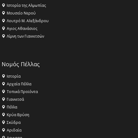
Ιστορία της Αλμωπίας
Μουσείο Νερού
Λουτρό Μ. Αλεξάνδρου
Αγιος Αθανάσιος
Λίμνη των Γιαννιτσών
Νομός Πέλλας
Ιστορία
Αρχαία Πέλλα
Τοπικά Προϊόντα
Γιαννιτσά
Πέλλα
Κρύα Βρύση
Σκύδρα
Αριδαία
Aρνισσα