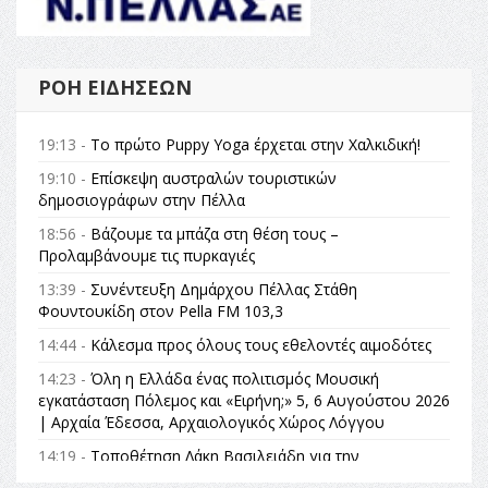
ΡΟΉ ΕΙΔΉΣΕΩΝ
19:13 -
Το πρώτο Puppy Yoga έρχεται στην Χαλκιδική!
19:10 -
Επίσκεψη αυστραλών τουριστικών
δημοσιογράφων στην Πέλλα
18:56 -
Βάζουμε τα μπάζα στη θέση τους –
Προλαμβάνουμε τις πυρκαγιές
13:39 -
Συνέντευξη Δημάρχου Πέλλας Στάθη
Φουντουκίδη στον Pella FM 103,3
14:44 -
Κάλεσμα προς όλους τους εθελοντές αιμοδότες
14:23 -
Όλη η Ελλάδα ένας πολιτισμός Μουσική
εγκατάσταση Πόλεμος και «Ειρήνη;» 5, 6 Αυγούστου 2026
| Αρχαία Έδεσσα, Αρχαιολογικός Χώρος Λόγγου
14:19 -
Τοποθέτηση Λάκη Βασιλειάδη για την
Αναθεώρηση του Συντάγματος: «Σε τέτοιες κορυφαίες