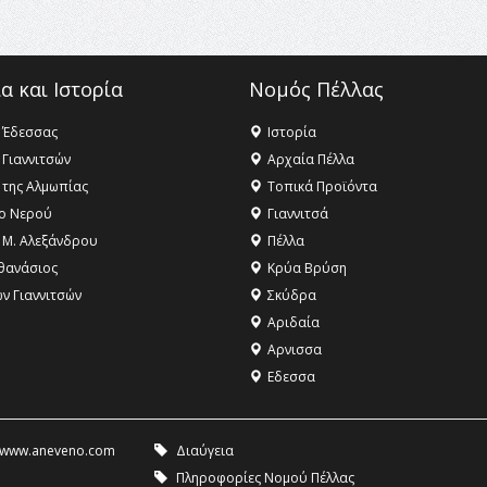
α και Ιστορία
Νομός Πέλλας
 Έδεσσας
Ιστορία
 Γιαννιτσών
Αρχαία Πέλλα
 της Αλμωπίας
Τοπικά Προϊόντα
ο Νερού
Γιαννιτσά
 Μ. Αλεξάνδρου
Πέλλα
θανάσιος
Κρύα Βρύση
ων Γιαννιτσών
Σκύδρα
Αριδαία
Aρνισσα
Eδεσσα
www.aneveno.com
Διαύγεια
Πληροφορίες Νομού Πέλλας