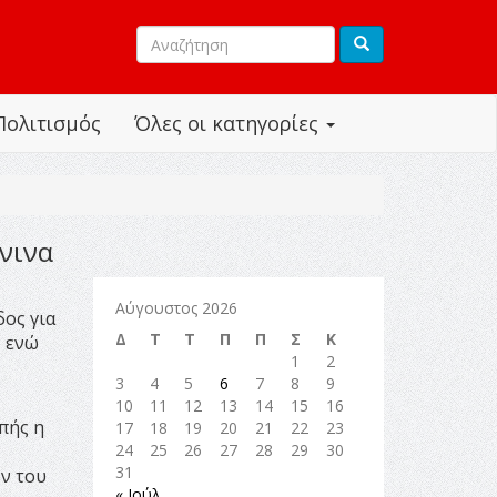
Πολιτισμός
Όλες οι κατηγορίες
νινα
Αύγουστος 2026
ος για
Δ
Τ
Τ
Π
Π
Σ
Κ
, ενώ
1
2
3
4
5
6
7
8
9
10
11
12
13
14
15
16
πής η
17
18
19
20
21
22
23
24
25
26
27
28
29
30
31
ν του
« Ιούλ