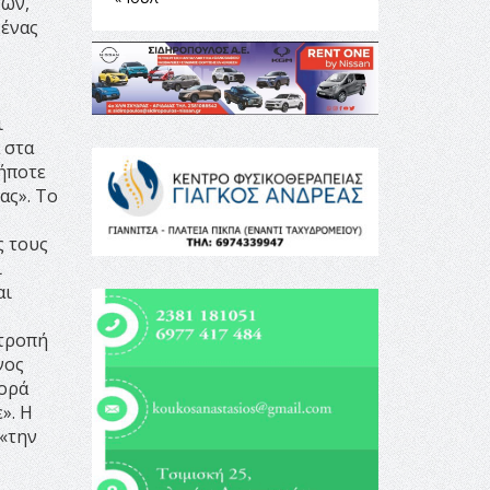
ρων,
 ένας
ι
 στα
δήποτε
ας». Το
ς τους
ι
αι
κτροπή
νος
φορά
». Η
«την