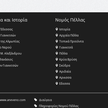
α και Ιστορία
Νομός Πέλλας
 Έδεσσας
Ιστορία
 Γιαννιτσών
Αρχαία Πέλλα
 της Αλμωπίας
Τοπικά Προϊόντα
ο Νερού
Γιαννιτσά
 Μ. Αλεξάνδρου
Πέλλα
θανάσιος
Κρύα Βρύση
ων Γιαννιτσών
Σκύδρα
Αριδαία
Aρνισσα
Eδεσσα
www.aneveno.com
Διαύγεια
Πληροφορίες Νομού Πέλλας