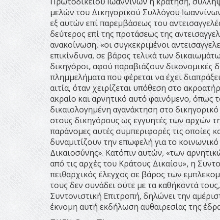
Πρωτοδικείου Ιωαννίνων η κράτηση, σύλληψ
μελών του Δικηγορικού Συλλόγου Ιωαννίνων,
εξ αυτών επί παρεμβάσεως του αντεισαγγελέ
δεύτερος επί της προτάσεως της αντεισαγγελ
ανακοίνωση, «οι συγκεκριμένοι αντεισαγγελε
επικίνδυνα, σε βάρος τελικά των δικαιωμάτ
δικηγόροι, αφού παραβιάζουν δικονομικές δ
πλημμελήματα που φέρεται να έχει διαπράξε
αιτία, όταν χειρίζεται υπόθεση στο ακροατή
ακραίο και αρνητικό αυτό φαινόμενο, όπως 
δικαιολογημένη αγανάκτηση στο δικηγορικό 
στους δικηγόρους ως εγγυητές των αρχών της
παράνομες αυτές συμπεριφορές τις οποίες κα
δυναμιτίζουν την επωφελή για το κοινωνικ
Δικαιοσύνης». Κατόπιν αυτών, «των αρνητικ
από τις αρχές του Κράτους Δικαίου», η Συν
πειθαρχικός έλεγχος σε βάρος των εμπλεκο
τους δεν συνάδει ούτε με τα καθήκοντά τους
Συντονιστική Επιτροπή, δηλώνει την αμέρι
έκνομη αυτή εκδήλωση αυθαιρεσίας της έδρα