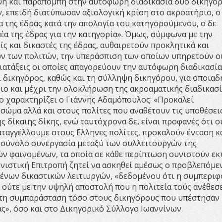
η και παραπομπή στην αυτόφωρη διαδικασία δυο δικηγό
 επειδή διατύπωσαν αξιολογική κρίση στο ακροατήριο, ο
α της έδρας κατά την απολογία του κατηγορούμενου, ο δε
έα της έδρας για την κατηγορία». Όμως, σύμφωνα με την
ίς και δικαστές της έδρας, αυθαιρετούν προκλητικά και
ων των πολιτών, την υπεράσπιση των οποίων υπηρετούν ο
ιατάξεις οι οποίες απαγορεύουν την αυτόφωρη διαδικασία
ι δικηγόρος, καθώς και τη σύλληψη δικηγόρου, για οποια
ριο και μέχρι την ολοκλήρωση της ακροαματικής διαδικασί
το χαρακτηρίζει ο Γιάννης Αδαμόπουλος: «Προκαλεί
σώμα αλλά και στους πολίτες που αναθέτουν τις υποθέσει
 δίκαιης δίκης, ενώ ταυτόχρονα δε, είναι προφανές ότι ο
ταγγέλλουμε στους ΄Ελληνες πολίτες, προκαλούν ένταση κ
ό σύνολο συνεργασία μεταξύ των συλλειτουργών της
ών φαινομένων, τα οποία σε κάθε περίπτωση συνιστούν ε
τονιστική Επιτροπή ζητεί να ασκηθεί αμέσως ο προβλεπόμε
μένων δικαστικών λειτιυργών, «δεδομένου ότι η συμπερι
, ούτε με την υψηλή αποστολή που η πολιτεία τούς ανέθεσε
στη συμπαράσταση τόσο στους δικηγόρους που υπέστησαν 
ς», όσο και στο Δικηγορικό Σύλλογο Ιωαννίνων.