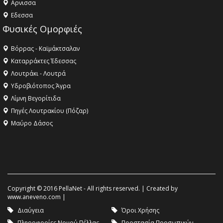
Aρνισσα
Eδεσσα
Φυσικές Ομορφιές
Βόρρας - Καϊμάκτσαλαν
Καταρράκτες Έδεσσας
Λουτράκι - Λουτρά
Υδροβιότοπος Άγρα
Λίμνη Βεγορίτιδα
Πηγές Λουτρακίου (Πόζαρ)
Μαύρο Δάσος
Copyright © 2016 PellaNet - All rights reserved. | Created by
www.aneveno.com
|
Διαύγεια
Όροι Χρήσης
Πληροφορίες Νομού Πέλλας
Προστασία Προσωπικών