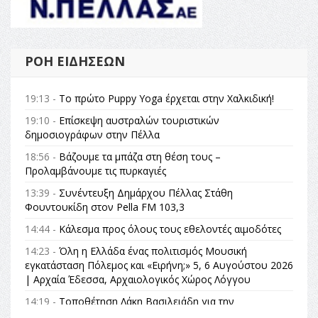
ΡΟΉ ΕΙΔΉΣΕΩΝ
19:13 -
Το πρώτο Puppy Yoga έρχεται στην Χαλκιδική!
19:10 -
Επίσκεψη αυστραλών τουριστικών
δημοσιογράφων στην Πέλλα
18:56 -
Βάζουμε τα μπάζα στη θέση τους –
Προλαμβάνουμε τις πυρκαγιές
13:39 -
Συνέντευξη Δημάρχου Πέλλας Στάθη
Φουντουκίδη στον Pella FM 103,3
14:44 -
Κάλεσμα προς όλους τους εθελοντές αιμοδότες
14:23 -
Όλη η Ελλάδα ένας πολιτισμός Μουσική
εγκατάσταση Πόλεμος και «Ειρήνη;» 5, 6 Αυγούστου 2026
| Αρχαία Έδεσσα, Αρχαιολογικός Χώρος Λόγγου
14:19 -
Τοποθέτηση Λάκη Βασιλειάδη για την
Αναθεώρηση του Συντάγματος: «Σε τέτοιες κορυφαίες