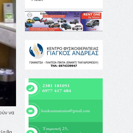
ούν να
εία θα