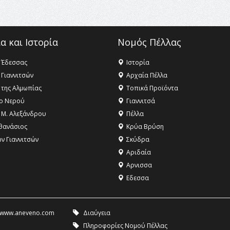
α και Ιστορία
Νομός Πέλλας
 Έδεσσας
Ιστορία
 Γιαννιτσών
Αρχαία Πέλλα
 της Αλμωπίας
Τοπικά Προϊόντα
ο Νερού
Γιαννιτσά
 Μ. Αλεξάνδρου
Πέλλα
θανάσιος
Κρύα Βρύση
ων Γιαννιτσών
Σκύδρα
Αριδαία
Aρνισσα
Eδεσσα
www.aneveno.com
Διαύγεια
Πληροφορίες Νομού Πέλλας