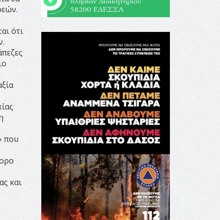
ρεών.
αι ότι
ν.
άπεζες
ιο
αξία
κίας
η
» που
γορο
ας και