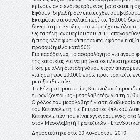
κρίνουν αν ο ενδιαφερόμενος βρίσκεται ή ό
Εφόσον, δηλαδή, δεν επιτευχθεί συμβιβασμός
Εκτιμάται ότι συνολικά περί τις 150.000 δαν
δυνατότητα ένταξης στο νόμο έχουν όλοι οι 
Ως τα τέλη Ιανουαρίου του 2011, απαγορεύον
ή προς άλλα φυσικά πρόσωπα, εφόσον η αξία
προσαυξημένο κατά 50%.
Για παράδειγμα, το αφορολόγητο για άγαμο φ
της κατοικίας για να μη βγει σε πλειστηριασμ
Ήδη, με άλλη διάταξη νόμου είχαν απαγορευθ
για χρέη έως 200.000 ευρώ προς τράπεζες εν
μεταξύ ιδιωτών.
Το Κέντρο Προστασίας Καταναλωτή προειδοπ
εμφανίζονται ως «μεσολαβητές» για τη ρύθμ
Ο ρόλος του μεσολαβητή για τη διαδικασία 
του Καταναλωτή, τις Επιτροπές Φιλικού Διακ
Καταναλωτών που είναι εγγεγραμμένες, στο
στον Μεσολαβητή Τραπεζικών - Επενδυτικώ
Δημοσιεύτηκε στις 30 Αυγούστου, 2010