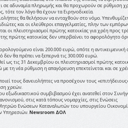
χι σε αδυναμία πληρωμής και θα προχωρούν σε ρύθμιση χ
, τότε τον λόγο θα έχουν τα Ειρηνοδικεία.
ειολήπτες θα θελήσουν να ενταχθούν στο νόμο. Υπενθυμίζετ
ιδιώτες και οι ελεύθεροι επαγγελματίες, πλην των εμπόρω
ται οι πλειστηριασμοί πρώτης κατοικίας για χρέη προς τρ
 της πρώτης κατοικίας δεν υπερβαίνει το αφορολόγητο όρ
ορολογούμενο είναι 200.000 ευρώ, οπότε η αντικειμενική 
ό δεν θα πρέπει να ξεπερνά τις 300.000 ευρώ.
εί ως τις 31 Δεκεμβρίου οι πλειστηριασμοί πρώτης κατοι
ώ με τη νέα ρύθμιση η απαγόρευση επεκτείνεται και σε χρέ
οιεί τους δανειολήπτες να προσέχουν τους «επιτήδειους
ιση χρεών.
του εξωδικαστικού συμβιβασμού έχει ανατεθεί στον Συνή
ανονισμού, στις κατά τόπους νομαρχίες, στις Ενώσεις
 Μητρώο Ενώσεων Καταναλωτών του υπουργείου Οικονομί
ν Υπηρεσιών.
Newsroom ΔΟΛ