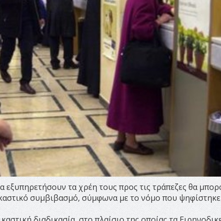
α εξυπηρετήσουν τα χρέη τους προς τις τράπεζες θα μπορ
ικαστικό συμβιβασμό, σύμφωνα με το νόμο που ψηφίστηκε
ικαστική διαδικασία, στο πλαίσιο της οποίας τα Ειρηνοδικ