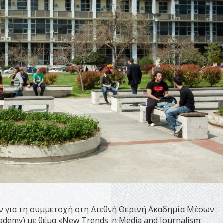
ν για τη συμμετοχή στη Διεθνή Θερινή Ακαδημία Μέσων
demy) με θέμα «New Trends in Media and Journalism: