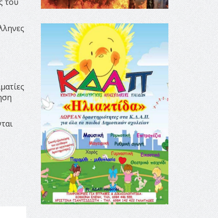
ς του
λληνες
ματίες
ηση
νται