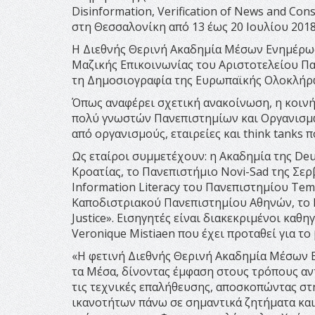
Disinformation, Verification of News and Cons
στη Θεσσαλονίκη από 13 έως 20 Ιουλίου 2018
Η Διεθνής Θερινή Ακαδημία Μέσων Ενημέρω
Μαζικής Επικοινωνίας του Αριστοτελείου Πα
τη Δημοσιογραφία της Ευρωπαϊκής Ολοκλήρ
Όπως αναφέρει σχετική ανακοίνωση, η κοινή
πολύ γνωστών Πανεπιστημίων και Οργανισμών
από οργανισμούς, εταιρείες και think tanks
Ως εταίροι συμμετέχουν: η Ακαδημία της Deu
Κροατίας, το Πανεπιστήμιο Novi-Sad της Σερβ
Information Literacy του Πανεπιστημίου Te
Καποδιστριακού Πανεπιστημίου Αθηνών, το Med
Justice». Εισηγητές είναι διακεκριμένοι καθ
Veronique Mistiaen που έχει προταθεί για το 
«Η φετινή Διεθνής Θερινή Ακαδημία Μέσων Ε
τα Μέσα, δίνοντας έμφαση στους τρόπους αν
τις τεχνικές επαλήθευσης, αποσκοπώντας σ
ικανοτήτων πάνω σε σημαντικά ζητήματα και