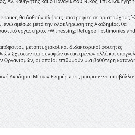
ς, Αν. Καθηγητής και ο Παναγιώτου Νίκος, Επικ. Καθηγητή
denauer, θα δοθούν πλήρεις υποτροφίες σε αριστούχους Έ
ν, ενώ αμέσως μετά την ολοκλήρωση της Ακαδημίας, θα
αστικό εργαστήριο, «Witnessing: Refugee Testimonies and
πόφοιτοι, μεταπτυχιακοί και διδακτορικοί φοιτητές
θνών Σχέσεων και συναφών αντικειμένων αλλά και επαγγελ
 Οργανισμών, οι οποίοι επιθυμούν μια βαθύτερη κατανό
Θερινή Ακαδημία Μέσων Ενημέρωσης μπορούν να υποβάλλο