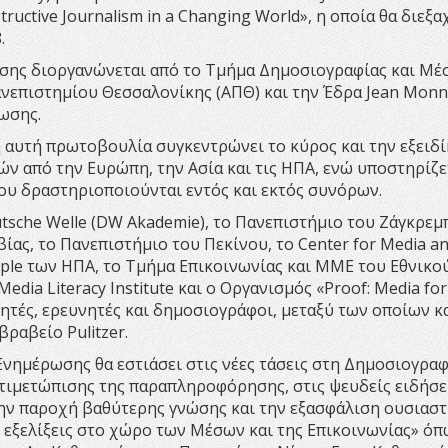
tructive Journalism in a Changing World», η οποία θα διεξα
.
σης διοργανώνεται από το Τμήμα Δημοσιογραφίας και Μέ
νεπιστημίου Θεσσαλονίκης (ΑΠΘ) και την Έδρα Jean Monn
ωσης.
 αυτή πρωτοβουλία συγκεντρώνει το κύρος και την εξειδ
 από την Ευρώπη, την Ασία και τις ΗΠΑ, ενώ υποστηρίζε
 που δραστηριοποιούνται εντός και εκτός συνόρων.
tsche Welle (DW Akademie), το Πανεπιστήμιο του Ζάγκρεμ
ίας, το Πανεπιστήμιο του Πεκίνου, το Center for Media a
mple των ΗΠΑ, το Τμήμα Επικοινωνίας και ΜΜΕ του Εθνικού
ia Literacy Institute και ο Οργανισμός «Proof: Media for 
ηγητές, ερευνητές και δημοσιογράφοι, μεταξύ των οποίων κ
βραβείο Pulitzer.
νημέρωσης θα εστιάσει στις νέες τάσεις στη Δημοσιογραφ
τιμετώπισης της παραπληροφόρησης, στις ψευδείς ειδήσει
την παροχή βαθύτερης γνώσης και την εξασφάλιση ουσιασ
 εξελίξεις στο χώρο των Μέσων και της Επικοινωνίας» όπ