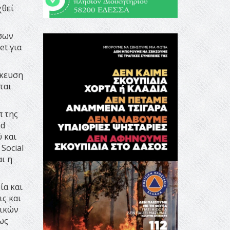
χθεί
σων
et για
ίκευση
ται
π της
nd
 και
Social
αι η
ία και
ς και
τικών
ως