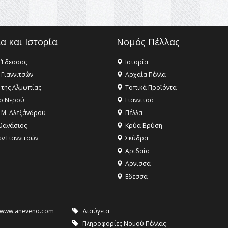
α και Ιστορία
Νομός Πέλλας
 Έδεσσας
Ιστορία
 Γιαννιτσών
Αρχαία Πέλλα
 της Αλμωπίας
Τοπικά Προϊόντα
ο Νερού
Γιαννιτσά
 Μ. Αλεξάνδρου
Πέλλα
θανάσιος
Κρύα Βρύση
ων Γιαννιτσών
Σκύδρα
Αριδαία
Aρνισσα
Eδεσσα
www.aneveno.com
Διαύγεια
Πληροφορίες Νομού Πέλλας