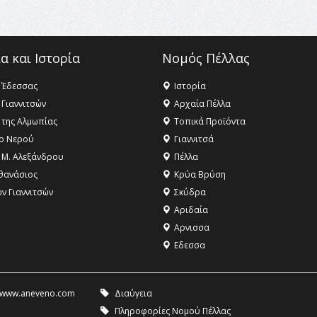
α και Ιστορία
Νομός Πέλλας
 Έδεσσας
Ιστορία
 Γιαννιτσών
Αρχαία Πέλλα
 της Αλμωπίας
Τοπικά Προϊόντα
ο Νερού
Γιαννιτσά
 Μ. Αλεξάνδρου
Πέλλα
θανάσιος
Κρύα Βρύση
ων Γιαννιτσών
Σκύδρα
Αριδαία
Aρνισσα
Eδεσσα
www.aneveno.com
Διαύγεια
Πληροφορίες Νομού Πέλλας