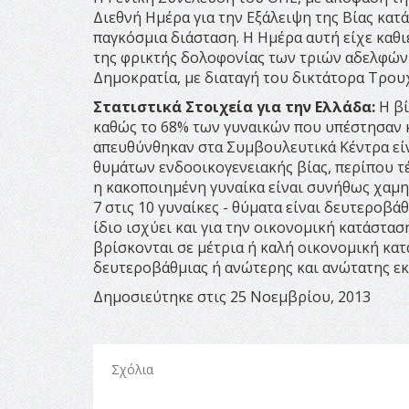
Διεθνή Ημέρα για την Εξάλειψη της Βίας κατ
παγκόσμια διάσταση. Η Ημέρα αυτή είχε καθι
της φρικτής δολοφονίας των τριών αδελφών
Δημοκρατία, με διαταγή του δικτάτορα Τρου
Στατιστικά Στοιχεία για την Ελλάδα:
Η βί
καθώς το 68% των γυναικών που υπέστησαν κ
απευθύνθηκαν στα Συμβουλευτικά Κέντρα εί
θυμάτων ενδοοικογενειακής βίας, περίπου τέ
η κακοποιημένη γυναίκα είναι συνήθως χαμη
7 στις 10 γυναίκες - θύματα είναι δευτεροβ
ίδιο ισχύει και για την οικονομική κατάστα
βρίσκονται σε μέτρια ή καλή οικονομική κατ
δευτεροβάθμιας ή ανώτερης και ανώτατης εκπ
Δημοσιεύτηκε στις 25 Νοεμβρίου, 2013
Σχόλια