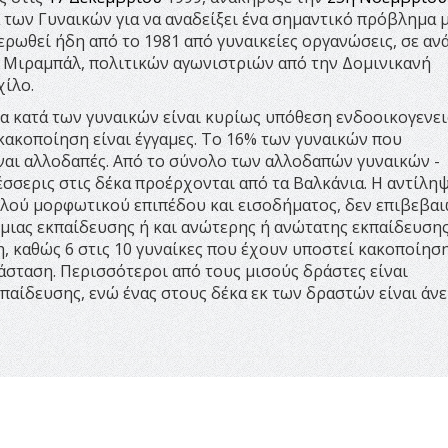
ά των Γυναικών για να αναδείξει ένα σημαντικό πρόβλημα 
ερωθεί ήδη από το 1981 από γυναικείες οργανώσεις, σε α
 Μιραμπάλ, πολιτικών αγωνιστριών από την Δομινικανή
χίλο.
α κατά των γυναικών είναι κυρίως υπόθεση ενδοοικογενει
ακοποίηση είναι έγγαμες. Το 16% των γυναικών που
ναι αλλοδαπές. Από το σύνολο των αλλοδαπών γυναικών -
σσερις στις δέκα προέρχονται από τα Βαλκάνια. Η αντίληψ
λού μορφωτικού επιπέδου και εισοδήματος, δεν επιβεβαι
άθμιας εκπαίδευσης ή και ανώτερης ή ανώτατης εκπαίδευσης
ση, καθώς 6 στις 10 γυναίκες που έχουν υποστεί κακοποίησ
άσταση. Περισσότεροι από τους μισούς δράστες είναι
αίδευσης, ενώ ένας στους δέκα εκ των δραστών είναι άνε