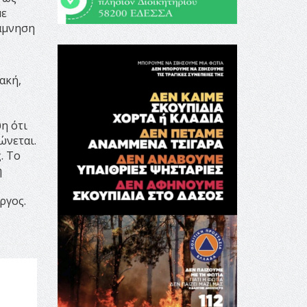
με
νάμνηση
ακή,
η ότι
ώνεται.
. Το
η
ργος.