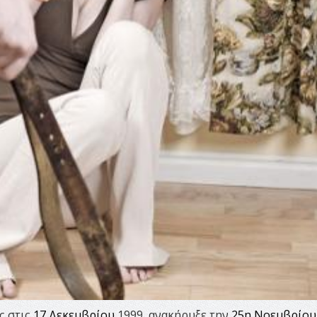
ς στις
17 Δεκεμβρίου
1999, ανακήρυξε την
25η Νοεμβρίου