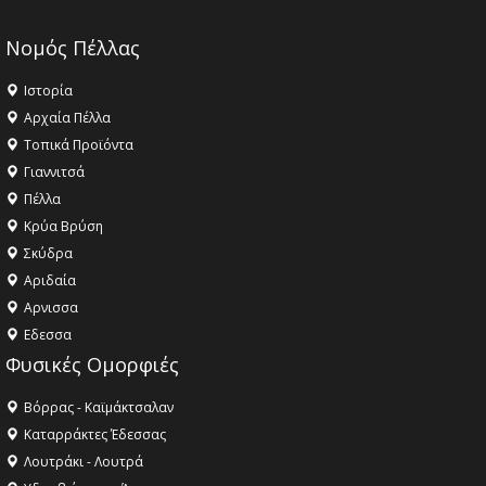
Νομός Πέλλας
Ιστορία
Αρχαία Πέλλα
Τοπικά Προϊόντα
Γιαννιτσά
Πέλλα
Κρύα Βρύση
Σκύδρα
Αριδαία
Aρνισσα
Eδεσσα
Φυσικές Ομορφιές
Βόρρας - Καϊμάκτσαλαν
Καταρράκτες Έδεσσας
Λουτράκι - Λουτρά