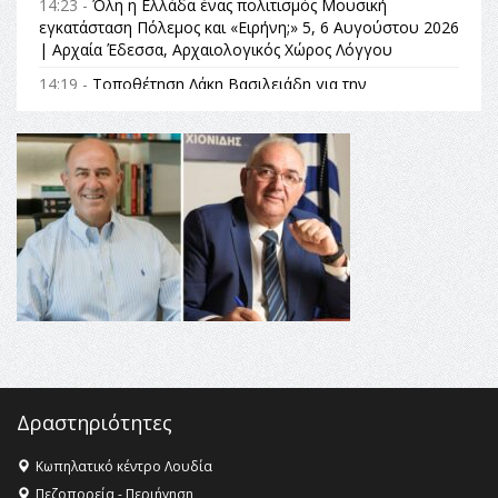
14:23 -
Όλη η Ελλάδα ένας πολιτισμός Μουσική
εγκατάσταση Πόλεμος και «Ειρήνη;» 5, 6 Αυγούστου 2026
| Αρχαία Έδεσσα, Αρχαιολογικός Χώρος Λόγγου
14:19 -
Τοποθέτηση Λάκη Βασιλειάδη για την
Αναθεώρηση του Συντάγματος: «Σε τέτοιες κορυφαίες
θεσμικές διαδικασίες υπάρχει μόνο η ευθύνη απέναντι
στις επόμενες γενιές»
16:35 -
Το πρόγραμμα του ΠΑΟΚ στον δεύτερο γύρο του
Champions League!
16:27 -
Όλυμπος: Εντάχθηκε στον Κατάλογο Παγκόσμιας
Κληρονομιάς της UNESCO – Ομόφωνη η απόφαση Ο
Όλυμπος αναγνωρίστηκε ως φυσικό και πολιτιστικό
αγαθό εξέχουσας οικουμενικής αξίας για την
ανθρωπότητα
16:18 -
ΕΝΟΡΙΑΚΕΣ ΚΑΛΟΚΑΙΡΙΝΕΣ ΔΡΑΣΕΙΣ ΓΙΑ ΠΑΙΔΙΑ
ΣΤΗΝ ΕΔΕΣΣΑ
Δραστηριότητες
Κωπηλατικό κέντρο Λουδία
Πεζοπορεία - Περιήγηση