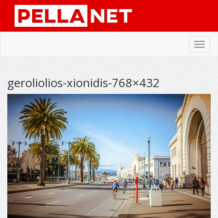
Toggl
navig
geroliolios-xionidis-768×432