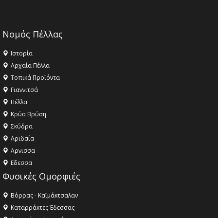
Νομός Πέλλας
Ιστορία
Αρχαία Πέλλα
Τοπικά Προϊόντα
Γιαννιτσά
Πέλλα
Κρύα Βρύση
Σκύδρα
Αριδαία
Aρνισσα
Eδεσσα
Φυσικές Ομορφιές
Βόρρας - Καϊμάκτσαλαν
Καταρράκτες Έδεσσας