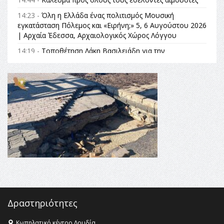
14:23 -
Όλη η Ελλάδα ένας πολιτισμός Μουσική
εγκατάσταση Πόλεμος και «Ειρήνη;» 5, 6 Αυγούστου 2026
| Αρχαία Έδεσσα, Αρχαιολογικός Χώρος Λόγγου
14:19 -
Τοποθέτηση Λάκη Βασιλειάδη για την
Αναθεώρηση του Συντάγματος: «Σε τέτοιες κορυφαίες
θεσμικές διαδικασίες υπάρχει μόνο η ευθύνη απέναντι
στις επόμενες γενιές»
16:35 -
Το πρόγραμμα του ΠΑΟΚ στον δεύτερο γύρο του
Champions League!
16:27 -
Όλυμπος: Εντάχθηκε στον Κατάλογο Παγκόσμιας
Κληρονομιάς της UNESCO – Ομόφωνη η απόφαση Ο
Όλυμπος αναγνωρίστηκε ως φυσικό και πολιτιστικό
αγαθό εξέχουσας οικουμενικής αξίας για την
ανθρωπότητα
16:18 -
ΕΝΟΡΙΑΚΕΣ ΚΑΛΟΚΑΙΡΙΝΕΣ ΔΡΑΣΕΙΣ ΓΙΑ ΠΑΙΔΙΑ
ΣΤΗΝ ΕΔΕΣΣΑ
Δραστηριότητες
Κωπηλατικό κέντρο Λουδία