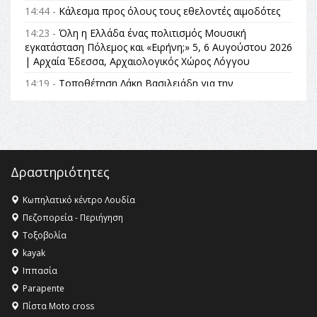
14:44 -
Κάλεσμα προς όλους τους εθελοντές αιμοδότες
14:23 -
Όλη η Ελλάδα ένας πολιτισμός Μουσική
εγκατάσταση Πόλεμος και «Ειρήνη;» 5, 6 Αυγούστου 2026
| Αρχαία Έδεσσα, Αρχαιολογικός Χώρος Λόγγου
14:19 -
Τοποθέτηση Λάκη Βασιλειάδη για την
Αναθεώρηση του Συντάγματος: «Σε τέτοιες κορυφαίες
θεσμικές διαδικασίες υπάρχει μόνο η ευθύνη απέναντι
στις επόμενες γενιές»
16:35 -
Το πρόγραμμα του ΠΑΟΚ στον δεύτερο γύρο του
Champions League!
Δραστηριότητες
16:27 -
Όλυμπος: Εντάχθηκε στον Κατάλογο Παγκόσμιας
Κληρονομιάς της UNESCO – Ομόφωνη η απόφαση Ο
Κωπηλατικό κέντρο Λουδία
Όλυμπος αναγνωρίστηκε ως φυσικό και πολιτιστικό
Πεζοπορεία - Περιήγηση
αγαθό εξέχουσας οικουμενικής αξίας για την
Τοξοβολία
ανθρωπότητα
kayak
16:18 -
ΕΝΟΡΙΑΚΕΣ ΚΑΛΟΚΑΙΡΙΝΕΣ ΔΡΑΣΕΙΣ ΓΙΑ ΠΑΙΔΙΑ
Ιππασία
ΣΤΗΝ ΕΔΕΣΣΑ
Parapente
Πίστα Moto cross