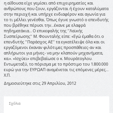
η αίθουσα είχε γεμίσει από επιχειρηματίες και
ανθρώπους που ζουν, εργάζονται ή έχουν καταλύματα
στην περιοχή και υπήρχε ενδιαφέρον και αγωνία για
το τι μέλλει γενέσθαι. Όπως έγινε γνωστό ο επενδυτής
που βρέθηκε πέρυσι την…έκανε με ελαφρά
πηδηματάκια… Ο επικεφαλής της ''Λαϊκής
Συσπείρωσης'' Μ. Φουνταλής είπε: «Εγώ έμαθα ότι ο
επενδυτής ''Παράσχος ΑΕ'' τα εγκατέλειψε όλα και οι
εργαζόμενοι έκαναν φιλότιμες προσπάθειες-αν και
απλήρωτοι για μήνες- να μην κλαπούν μηχανήματα,
κα.». «Ισχύει» επιβεβαίωσε ο κ. Μουράτογλου.
Εντωμεταξύ, το πόρισμα με το πρόστιμο του 1.800.000
ευρώ για την ΕΥΡΩΑΠ αναμένεται τις επόμενες μέρες…
Χ.Π.
Δημοσιεύτηκε στις 29 Απριλίου, 2012
Σχόλια