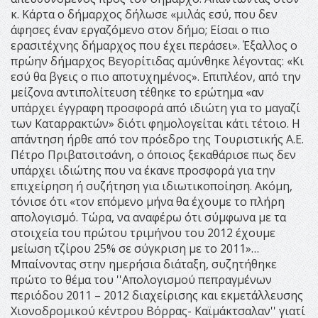
κ. Κάρτα ο δήμαρχος δήλωσε «μιλάς εσύ, που δεν
άφησες έναν εργαζόμενο στον δήμο; Είσαι ο πιο
ερασιτέχνης δήμαρχος που έχει περάσει». Έξαλλος ο
πρώην δήμαρχος Βεγορίτιδας αμύνθηκε λέγοντας: «Κι
εσύ θα βγεις ο πιο αποτυχημένος». Επιπλέον, από την
μείζονα αντιπολίτευση τέθηκε το ερώτημα «αν
υπάρχει έγγραφη προσφορά από ιδιώτη για το μαγαζί
των Καταρρακτών» διότι φημολογείται κάτι τέτοιο. Η
απάντηση ήρθε από τον πρόεδρο της Τουριστικής Α.Ε.
Πέτρο Πριβατσιτσάνη, ο όποιος ξεκαθάρισε πως δεν
υπάρχει ιδιώτης που να έκανε προσφορά για την
επιχείρηση ή συζήτηση για ιδιωτικοποίηση. Ακόμη,
τόνισε ότι «τον επόμενο μήνα θα έχουμε το πλήρη
απολογισμό. Τώρα, να αναφέρω ότι σύμφωνα με τα
στοιχεία του πρώτου τριμήνου του 2012 έχουμε
μείωση τζίρου 25% σε σύγκριση με το 2011»…
Μπαίνοντας στην ημερήσια διάταξη, συζητήθηκε
πρώτο το θέμα του ''Απολογισμού πεπραγμένων
περιόδου 2011 – 2012 διαχείρισης και εκμετάλλευσης
Χιονοδρομικού κέντρου Βόρρας- Καϊμάκτσαλαν'' γιατί