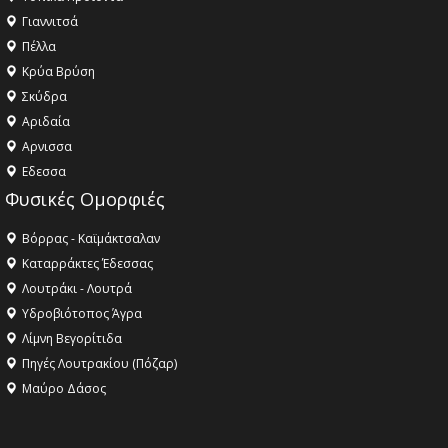
Γιαννιτσά
Πέλλα
Κρύα Βρύση
Σκύδρα
Αριδαία
Aρνισσα
Eδεσσα
Φυσικές Ομορφιές
Βόρρας - Καϊμάκτσαλαν
Καταρράκτες Έδεσσας
Λουτράκι - Λουτρά
Υδροβιότοπος Άγρα
Λίμνη Βεγορίτιδα
Πηγές Λουτρακίου (Πόζαρ)
Μαύρο Δάσος