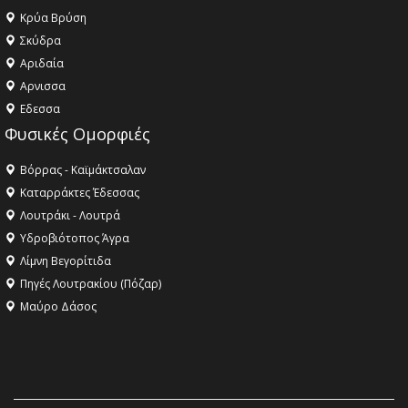
Κρύα Βρύση
Σκύδρα
Αριδαία
Aρνισσα
Eδεσσα
Φυσικές Ομορφιές
Βόρρας - Καϊμάκτσαλαν
Καταρράκτες Έδεσσας
Λουτράκι - Λουτρά
Υδροβιότοπος Άγρα
Λίμνη Βεγορίτιδα
Πηγές Λουτρακίου (Πόζαρ)
Μαύρο Δάσος