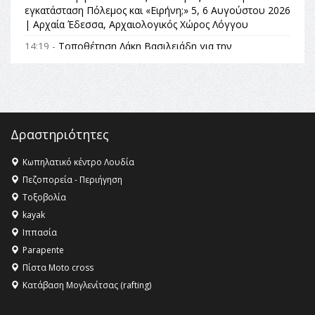
εγκατάσταση Πόλεμος και «Ειρήνη;» 5, 6 Αυγούστου 2026
| Αρχαία Έδεσσα, Αρχαιολογικός Χώρος Λόγγου
14:19 -
Τοποθέτηση Λάκη Βασιλειάδη για την
Αναθεώρηση του Συντάγματος: «Σε τέτοιες κορυφαίες
θεσμικές διαδικασίες υπάρχει μόνο η ευθύνη απέναντι
στις επόμενες γενιές»
16:35 -
Το πρόγραμμα του ΠΑΟΚ στον δεύτερο γύρο του
Champions League!
Δραστηριότητες
16:27 -
Όλυμπος: Εντάχθηκε στον Κατάλογο Παγκόσμιας
Κληρονομιάς της UNESCO – Ομόφωνη η απόφαση Ο
Κωπηλατικό κέντρο Λουδία
Όλυμπος αναγνωρίστηκε ως φυσικό και πολιτιστικό
Πεζοπορεία - Περιήγηση
αγαθό εξέχουσας οικουμενικής αξίας για την
Τοξοβολία
ανθρωπότητα
kayak
16:18 -
ΕΝΟΡΙΑΚΕΣ ΚΑΛΟΚΑΙΡΙΝΕΣ ΔΡΑΣΕΙΣ ΓΙΑ ΠΑΙΔΙΑ
Ιππασία
ΣΤΗΝ ΕΔΕΣΣΑ
Parapente
Πίστα Moto cross
Κατάβαση Μογλενίτσας (rafting)