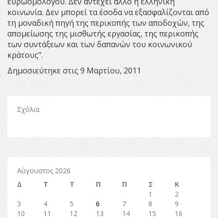
ευρωομολόγου. Δεν αντέχει άλλο η ελληνική
κοινωνία. Δεν μπορεί τα έσοδα να εξασφαλίζονται από
τη μοναδική πηγή της περικοπής των αποδοχών, της
απομείωσης της μισθωτής εργασίας, της περικοπής
των συντάξεων και των δαπανών του κοινωνικού
κράτους".
Δημοσιεύτηκε στις 9 Μαρτίου, 2011
Σχόλια
Αύγουστος 2026
Δ
Τ
Τ
Π
Π
Σ
Κ
1
2
3
4
5
6
7
8
9
10
11
12
13
14
15
16