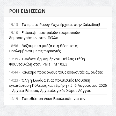
ΡΟΉ ΕΙΔΉΣΕΩΝ
19:13 -
Το πρώτο Puppy Yoga έρχεται στην Χαλκιδική!
19:10 -
Επίσκεψη αυστραλών τουριστικών
δημοσιογράφων στην Πέλλα
18:56 -
Βάζουμε τα μπάζα στη θέση τους –
Προλαμβάνουμε τις πυρκαγιές
13:39 -
Συνέντευξη Δημάρχου Πέλλας Στάθη
Φουντουκίδη στον Pella FM 103,3
14:44 -
Κάλεσμα προς όλους τους εθελοντές αιμοδότες
14:23 -
Όλη η Ελλάδα ένας πολιτισμός Μουσική
εγκατάσταση Πόλεμος και «Ειρήνη;» 5, 6 Αυγούστου 2026
| Αρχαία Έδεσσα, Αρχαιολογικός Χώρος Λόγγου
14:19 -
Τοποθέτηση Λάκη Βασιλειάδη για την
Αναθεώρηση του Συντάγματος: «Σε τέτοιες κορυφαίες
θεσμικές διαδικασίες υπάρχει μόνο η ευθύνη απέναντι
στις επόμενες γενιές»