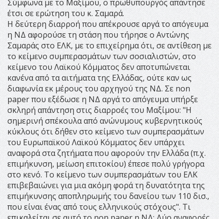
Σύμφωνα με το Μαξίμου, ο πρωθυπουργός απάντησε
έτσι σε ερώτηση του κ. Σαμαρά.
Η δεύτερη διαρροή που απέκρουσε αργά το απόγευμα
η ΝΔ αφορούσε τη στάση που τήρησε ο Αντώνης
Σαμαράς στο ΕΛΚ, με το επιχείρημα ότι, σε αντίθεση με
το κείμενο συμπερασμάτων των σοσιαλιστών, στο
κείμενο του Λαϊκού Κόμματος δεν αποτυπώνεται
κανένα από τα αιτήματα της Ελλάδας, ούτε καν ως
διαφωνία εκ μέρους του αρχηγού της ΝΔ. Σε non
paper που εξέδωσε η ΝΔ αργά το απόγευμα υπήρξε
σκληρή απάντηση στις διαρροές του Μαξίμου: "Η
σημερινή σπέκουλα από ανώνυμους κυβερνητικούς
κύκλους ότι δήθεν στο κείμενο των συμπερασμάτων
του Ευρωπαϊκού Λαϊκού Κόμματος δεν υπάρχει
αναφορά στα ζητήματα που αφορούν την Ελλάδα (π.χ.
επιμήκυνση, μείωση επιτοκίου) έπεσε πολύ γρήγορα
στο κενό. Το κείμενο των συμπερασμάτων του ΕΛΚ
επιβεβαιώνει για μια ακόμη φορά τη δυνατότητα της
επιμήκυνσης αποπληρωμής του δανείου των 110 δισ.,
που είναι ένας από τους ελληνικούς στόχους". Τι
επικαλείται σε αυτό το non paper η ΝΔ; Δύο αναφορές