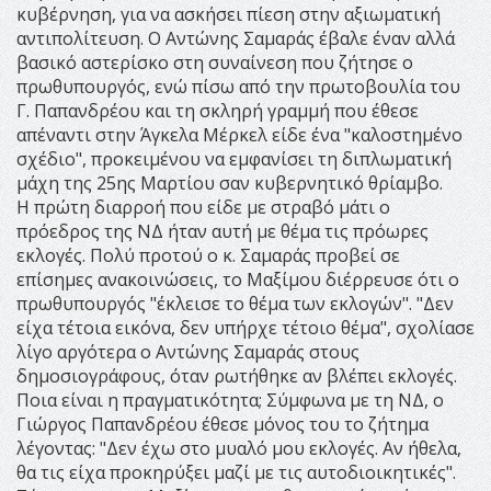
κυβέρνηση, για να ασκήσει πίεση στην αξιωματική
αντιπολίτευση. Ο Αντώνης Σαμαράς έβαλε έναν αλλά
βασικό αστερίσκο στη συναίνεση που ζήτησε ο
πρωθυπουργός, ενώ πίσω από την πρωτοβουλία του
Γ. Παπανδρέου και τη σκληρή γραμμή που έθεσε
απέναντι στην Άγκελα Μέρκελ είδε ένα "καλοστημένο
σχέδιο", προκειμένου να εμφανίσει τη διπλωματική
μάχη της 25ης Μαρτίου σαν κυβερνητικό θρίαμβο.
Η πρώτη διαρροή που είδε με στραβό μάτι ο
πρόεδρος της ΝΔ ήταν αυτή με θέμα τις πρόωρες
εκλογές. Πολύ προτού ο κ. Σαμαράς προβεί σε
επίσημες ανακοινώσεις, το Μαξίμου διέρρευσε ότι ο
πρωθυπουργός "έκλεισε το θέμα των εκλογών". "Δεν
είχα τέτοια εικόνα, δεν υπήρχε τέτοιο θέμα", σχολίασε
λίγο αργότερα ο Αντώνης Σαμαράς στους
δημοσιογράφους, όταν ρωτήθηκε αν βλέπει εκλογές.
Ποια είναι η πραγματικότητα; Σύμφωνα με τη ΝΔ, ο
Γιώργος Παπανδρέου έθεσε μόνος του το ζήτημα
λέγοντας: "Δεν έχω στο μυαλό μου εκλογές. Αν ήθελα,
θα τις είχα προκηρύξει μαζί με τις αυτοδιοικητικές".