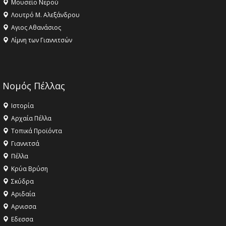
Μουσείο Νερού
Λουτρό Μ. Αλεξάνδρου
Αγιος Αθανάσιος
Λίμνη των Γιαννιτσών
Νομός Πέλλας
Ιστορία
Αρχαία Πέλλα
Τοπικά Προϊόντα
Γιαννιτσά
Πέλλα
Κρύα Βρύση
Σκύδρα
Αριδαία
Aρνισσα
Eδεσσα