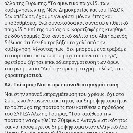
αλλά της Ευρώπης. "Το αμυντικό παιχνίδι των
κυβερνήσεων της Νέας Δημοκρατίας και του ΠΑΣΟΚ
δεν απέδωσε, έχουμε γνωρίσει μόνον ήττες και
υποβαθμίσεις. Εγώ συνιστούσα και συνιστώ επιθετικό
παιχνίδι". Επί της ουσίας ο κ. Καρατζαφέρης κινήθηκε
σε δύο γραμμές. Στο κεντρικό δελτίο του Alter αφενός
δήλωσε ότι δεν θα τραβήξει το χαλί από την
κυβέρνηση, λέγοντας πως "δεν μπορούμε να τραβάμε
το σορτσάκι εκείνου που μάχεται πάνω στο ριγκ",
αφετέρου ζήτησε επαναδιαπραγμάτευση των όρων
του μνημονίου. "Από την πρώτη στιγμή το λέω", είπε
χαρακτηριστικά.
Αλ. Τσίπρας: Ναι στην επαναδιαπραγμάτευση
Ναι στην επαναδιαπραγμάτευση του χρέους, όχι στο
Σύμφωνο Ανταγωνιστικότητας και δημοψήφισμα ήταν
το τρίπτυχο της πρότασης που κατέθεσε ο πρόεδρος
του ΣΥΡΙΖΑ Αλέξης Τσίπρας. "Του κατέθεσα την
πρόταση να αρνηθεί το Σύμφωνο Ανταγωνιστικότητας
και να προσφύγει σε δημοψήφισμα στον ελληνικό λαό.