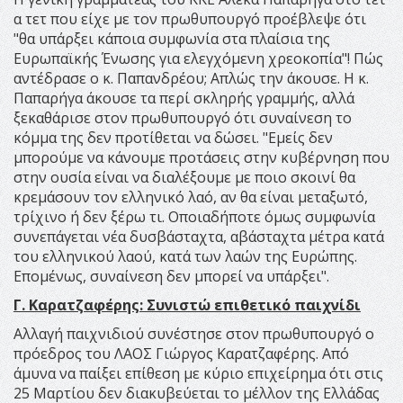
α τετ που είχε με τον πρωθυπουργό προέβλεψε ότι
"θα υπάρξει κάποια συμφωνία στα πλαίσια της
Ευρωπαϊκής Ένωσης για ελεγχόμενη χρεοκοπία"! Πώς
αντέδρασε ο κ. Παπανδρέου; Απλώς την άκουσε. Η κ.
Παπαρήγα άκουσε τα περί σκληρής γραμμής, αλλά
ξεκαθάρισε στον πρωθυπουργό ότι συναίνεση το
κόμμα της δεν προτίθεται να δώσει. "Εμείς δεν
μπορούμε να κάνουμε προτάσεις στην κυβέρνηση που
στην ουσία είναι να διαλέξουμε με ποιο σκοινί θα
κρεμάσουν τον ελληνικό λαό, αν θα είναι μεταξωτό,
τρίχινο ή δεν ξέρω τι. Οποιαδήποτε όμως συμφωνία
συνεπάγεται νέα δυσβάσταχτα, αβάσταχτα μέτρα κατά
του ελληνικού λαού, κατά των λαών της Ευρώπης.
Επομένως, συναίνεση δεν μπορεί να υπάρξει".
Γ. Καρατζαφέρης: Συνιστώ επιθετικό παιχνίδι
Αλλαγή παιχνιδιού συνέστησε στον πρωθυπουργό ο
πρόεδρος του ΛΑΟΣ Γιώργος Καρατζαφέρης. Από
άμυνα να παίξει επίθεση με κύριο επιχείρημα ότι στις
25 Μαρτίου δεν διακυβεύεται το μέλλον της Ελλάδας