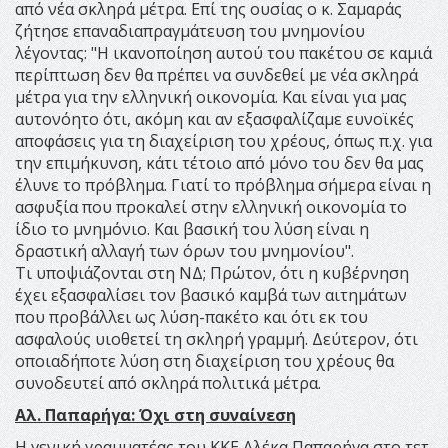
από νέα σκληρά μέτρα. Επί της ουσίας ο κ. Σαμαράς
ζήτησε επαναδιαπραγμάτευση του μνημονίου
λέγοντας: "Η ικανοποίηση αυτού του πακέτου σε καμιά
περίπτωση δεν θα πρέπει να συνδεθεί με νέα σκληρά
μέτρα για την ελληνική οικονομία. Και είναι για μας
αυτονόητο ότι, ακόμη και αν εξασφαλίζαμε ευνοϊκές
αποφάσεις για τη διαχείριση του χρέους, όπως π.χ. για
την επιμήκυνση, κάτι τέτοιο από μόνο του δεν θα μας
έλυνε το πρόβλημα. Γιατί το πρόβλημα σήμερα είναι η
ασφυξία που προκαλεί στην ελληνική οικονομία το
ίδιο το μνημόνιο. Και βασική του λύση είναι η
δραστική αλλαγή των όρων του μνημονίου".
Τι υποψιάζονται στη ΝΔ; Πρώτον, ότι η κυβέρνηση
έχει εξασφαλίσει τον βασικό καμβά των αιτημάτων
που προβάλλει ως λύση-πακέτο και ότι εκ του
ασφαλούς υιοθετεί τη σκληρή γραμμή. Δεύτερον, ότι
οποιαδήποτε λύση στη διαχείριση του χρέους θα
συνοδευτεί από σκληρά πολιτικά μέτρα.
Αλ. Παπαρήγα: Όχι στη συναίνεση
Η γενική γραμματέας του ΚΚΕ Αλέκα Παπαρήγα στο τετ