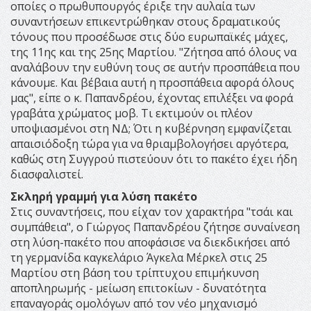
οποίες ο πρωθυπουργός έριξε την αυλαία των
συναντήσεων επικεντρώθηκαν στους δραματικούς
τόνους που προσέδωσε στις δύο ευρωπαϊκές μάχες,
της 11ης και της 25ης Μαρτίου. "Ζήτησα από όλους να
αναλάβουν την ευθύνη τους σε αυτήν προσπάθεια που
κάνουμε. Και βέβαια αυτή η προσπάθεια αφορά όλους
μας", είπε ο κ. Παπανδρέου, έχοντας επιλέξει να φορά
γραβάτα χρώματος μοβ. Τι εκτιμούν οι πλέον
υποψιασμένοι στη ΝΔ; Ότι η κυβέρνηση εμφανίζεται
απαισιόδοξη τώρα για να θριαμβολογήσει αργότερα,
καθώς στη Συγγρού πιστεύουν ότι το πακέτο έχει ήδη
διασφαλιστεί.
Σκληρή γραμμή για λύση πακέτο
Στις συναντήσεις, που είχαν τον χαρακτήρα "τσάι και
συμπάθεια", ο Γιώργος Παπανδρέου ζήτησε συναίνεση
στη λύση-πακέτο που αποφάσισε να διεκδικήσει από
τη γερμανίδα καγκελάριο Άγκελα Μέρκελ στις 25
Μαρτίου στη βάση του τρίπτυχου επιμήκυνση
αποπληρωμής - μείωση επιτοκίων - δυνατότητα
επαναγοράς ομολόγων από τον νέο μηχανισμό