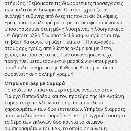
στήριξης. "Σεβόμαστε τις διαφορετικές προσεγγίσεις
των πολιτικών δυνάμεων. Ωστόσο, χρειάζεται
ανάληψη ευθύνης από όλες τις πολιτικές δυνάμεις.
Εμείς από την πλευρά μας είμαστε αποφασισμένοι να
υποστηρίξουμε ότι η μόνη λύση είναι η λύση-πακέτο.
Οτιδήποτε άλλο δεν αποτελεί λύση. Κι εγώ σε αυτήν
τη βάση θα δώσω τη μάχη", είπε ο Γ. Παπανδρέου
στους αρχηγούς, απειλώντας ακόμη και με βέτο,
χωρίς ωστόσο να το πει. Των συναντήσεων είχε
προηγηθεί μεταμεσονύκτιο μαραθώνιο υπουργικό
συμβούλιο ανήμερα της Καθαράς Δευτέρας, όπου
σφραγίστηκε η σκληρή γραμμή.
Μπρα ντε φερ με Σαμαρά
Το ιδιότυπο μπρα ντε φερ κυρίως ανάμεσα στον
Γιώργο Παπανδρέου και τον πρόεδρο της ΝΔ Αντώνη
Σαμαρά είχε πολλά λεπτά σημεία και πόλεμο
χαρακωμάτων των δύο επιτελείων. Υπήρξαν διαρροές
που ενόχλησαν και παραξένεψαν τη Συγγρού τόσο για
το θέμα των εκλογών όσο και για το κείμενο
συμπερασμάτων του ΕΛΚ, το οποίο σηκώνει η