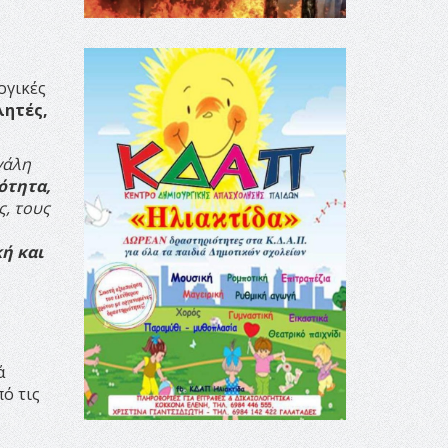
ογικές
λητές,
γάλη
ότητα,
ς, τους
ή και
ά
ό τις