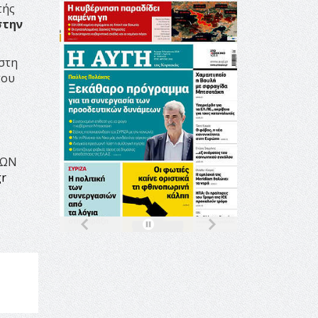
τής
στην
στη
του
ΕΩΝ
gr