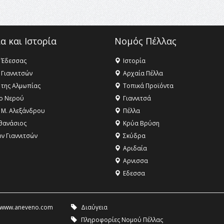
α και Ιστορία
Νομός Πέλλας
 Έδεσσας
Ιστορία
 Γιαννιτσών
Αρχαία Πέλλα
 της Αλμωπίας
Τοπικά Προϊόντα
ο Νερού
Γιαννιτσά
 Μ. Αλεξάνδρου
Πέλλα
θανάσιος
Κρύα Βρύση
ων Γιαννιτσών
Σκύδρα
Αριδαία
Aρνισσα
Eδεσσα
www.aneveno.com
Διαύγεια
Πληροφορίες Νομού Πέλλας