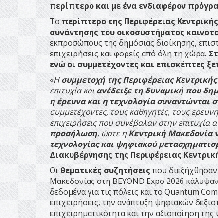
περίπτερο και με ένα ενδιαφέρον πρόγ
Το
περίπτερο της Περιφέρειας Κεντρική
συνάντησης του οικοσυστήματος καινοτ
εκπροσώπους της δημόσιας διοίκησης, επιστή
επιχειρήσεις και φορείς από όλη τη χώρα.
Στ
ενώ οι συμμετέχοντες και επισκέπτες ξε
«
Η
συμμετοχή της Περιφέρειας Κεντρικής
επιτυχία και
ανέδειξε τη δυναμική που δημ
η έρευνα και η τεχνολογία συναντώνται σ
συμμετέχοντες, τους καθηγητές, τους ερευνη
επιχειρήσεις που συνέβαλαν στην επιτυχία 
προσήλωση
, ώστε η
Κεντρική Μακεδονία να
τεχνολογίας και ψηφιακού μετασχηματισ
Διακυβέρνησης της Περιφέρειας Κεντρικ
Οι
θεματικές συζητήσεις
που διεξήχθησαν 
Μακεδονίας στη BEYOND Expo 2026 κάλυψα
δεδομένα για τις πόλεις και το Quantum Co
επιχειρήσεις, την ανάπτυξη ψηφιακών δεξιοτ
επιχειρηματικότητα και την αξιοποίηση της