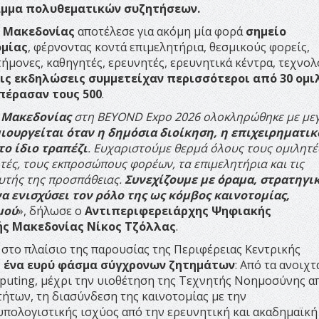
ραμμα πολυθεματικών συζητήσεων.
ς Μακεδονίας
αποτέλεσε για ακόμη μία φορά
σημείο
ομίας
, φέρνοντας κοντά επιμελητήρια, θεσμικούς φορείς,
μονες, καθηγητές, ερευνητές, ερευνητικά κέντρα, τεχνολ
ις εκδηλώσεις συμμετείχαν περισσότεροι από 30 ομι
πέρασαν τους 500
.
 Μακεδονίας
στη BEYOND Expo 2026 ολοκληρώθηκε με με
ιουργείται όταν η δημόσια διοίκηση, η επιχειρηματικ
το ίδιο τραπέζι
. Ευχαριστούμε θερμά όλους τους ομιλητέ
τές, τους εκπροσώπους φορέων, τα επιμελητήρια και τις
αυτής της προσπάθειας.
Συνεχίζουμε με όραμα, στρατηγικ
 ενισχύσει τον ρόλο της ως κόμβος καινοτομίας,
μού
», δήλωσε ο
Αντιπεριφερειάρχης Ψηφιακής
ής Μακεδονίας Νίκος Τζόλλας
.
στο πλαίσιο της παρουσίας της Περιφέρειας Κεντρικής
ν
ένα ευρύ φάσμα σύγχρονων ζητημάτων
: Από τα ανοιχτ
mputing, μέχρι την υιοθέτηση της Τεχνητής Νοημοσύνης απ
ήτων, τη διασύνδεση της καινοτομίας με την
 υπολογιστικής ισχύος από την ερευνητική και ακαδημαϊκή