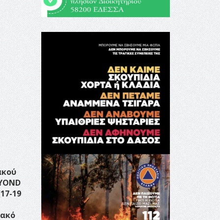
ακού
EYOND
17-19
ιακό