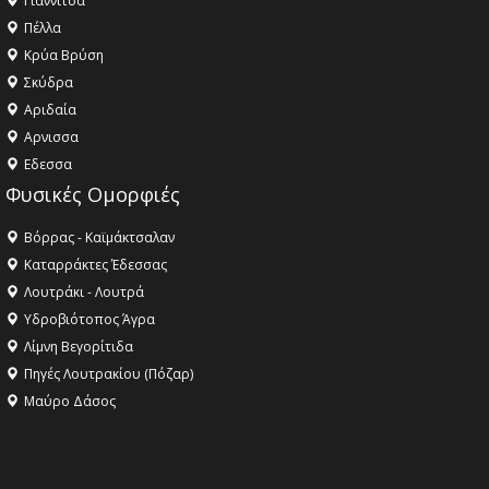
Γιαννιτσά
Πέλλα
Κρύα Βρύση
Σκύδρα
Αριδαία
Aρνισσα
Eδεσσα
Φυσικές Ομορφιές
Βόρρας - Καϊμάκτσαλαν
Καταρράκτες Έδεσσας
Λουτράκι - Λουτρά
Υδροβιότοπος Άγρα
Λίμνη Βεγορίτιδα
Πηγές Λουτρακίου (Πόζαρ)
Μαύρο Δάσος