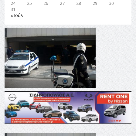
24
25
26
27
28
29
30
31
« Ιούλ