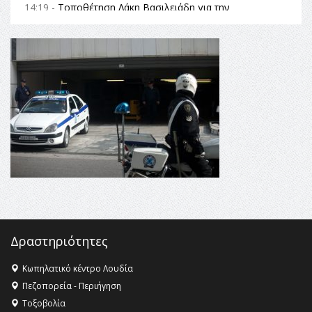
14:19 -
Τοποθέτηση Λάκη Βασιλειάδη για την
Αναθεώρηση του Συντάγματος: «Σε τέτοιες κορυφαίες
θεσμικές διαδικασίες υπάρχει μόνο η ευθύνη απέναντι
στις επόμενες γενιές»
16:35 -
Το πρόγραμμα του ΠΑΟΚ στον δεύτερο γύρο του
Champions League!
16:27 -
Όλυμπος: Εντάχθηκε στον Κατάλογο Παγκόσμιας
Κληρονομιάς της UNESCO – Ομόφωνη η απόφαση Ο
Όλυμπος αναγνωρίστηκε ως φυσικό και πολιτιστικό
αγαθό εξέχουσας οικουμενικής αξίας για την
ανθρωπότητα
16:18 -
ΕΝΟΡΙΑΚΕΣ ΚΑΛΟΚΑΙΡΙΝΕΣ ΔΡΑΣΕΙΣ ΓΙΑ ΠΑΙΔΙΑ
ΣΤΗΝ ΕΔΕΣΣΑ
Δραστηριότητες
Κωπηλατικό κέντρο Λουδία
Πεζοπορεία - Περιήγηση
Τοξοβολία