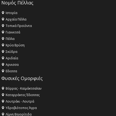
Νομός Πέλλας
Ιστορία
Αρχαία Πέλλα
Τοπικά Προϊόντα
Γιαννιτσά
Πέλλα
Κρύα Βρύση
Σκύδρα
Αριδαία
Aρνισσα
Eδεσσα
Φυσικές Ομορφιές
Βόρρας - Καϊμάκτσαλαν
Καταρράκτες Έδεσσας
Λουτράκι - Λουτρά
Υδροβιότοπος Άγρα
Λίμνη Βεγορίτιδα