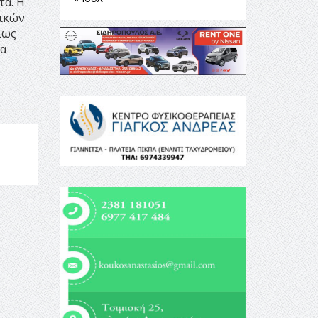
τά. Η
ικών
ίως
μα