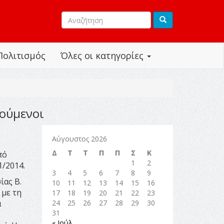
Πολιτισμός
Όλες οι κατηγορίες
λούμενοι
Αύγουστος 2026
Δ
Τ
Τ
Π
Π
Σ
Κ
πό
1
2
1/2014.
3
4
5
6
7
8
9
ίας Β.
10
11
12
13
14
15
16
 με τη
17
18
19
20
21
22
23
α
24
25
26
27
28
29
30
31
« Ιούλ