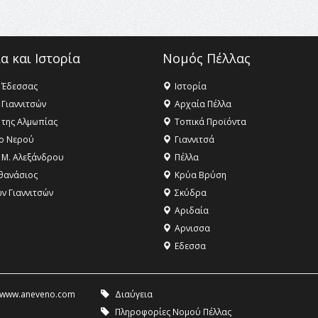
α και Ιστορία
Νομός Πέλλας
 Έδεσσας
Ιστορία
 Γιαννιτσών
Αρχαία Πέλλα
 της Αλμωπίας
Τοπικά Προϊόντα
ο Νερού
Γιαννιτσά
 Μ. Αλεξάνδρου
Πέλλα
θανάσιος
Κρύα Βρύση
ων Γιαννιτσών
Σκύδρα
Αριδαία
Aρνισσα
Eδεσσα
www.aneveno.com
Διαύγεια
Πληροφορίες Νομού Πέλλας