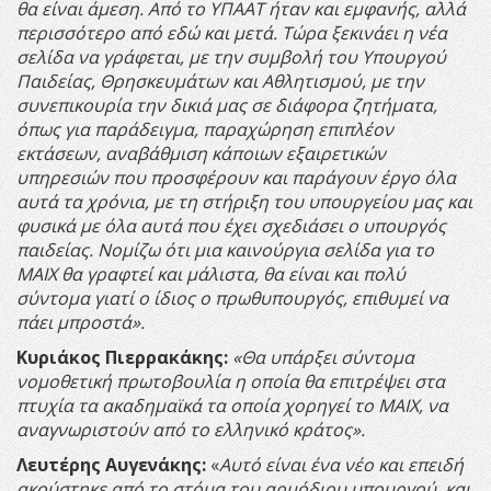
θα είναι άμεση. Από το ΥΠΑΑΤ ήταν και εμφανής, αλλά
περισσότερο από εδώ και μετά. Τώρα ξεκινάει η νέα
σελίδα να γράφεται, με την συμβολή του Υπουργού
Παιδείας, Θρησκευμάτων και Αθλητισμού, με την
συνεπικουρία την δικιά μας σε διάφορα ζητήματα,
όπως για παράδειγμα, παραχώρηση επιπλέον
εκτάσεων, αναβάθμιση κάποιων εξαιρετικών
υπηρεσιών που προσφέρουν και παράγουν έργο όλα
αυτά τα χρόνια, με τη στήριξη του υπουργείου μας και
φυσικά με όλα αυτά που έχει σχεδιάσει ο υπουργός
παιδείας. Νομίζω ότι μια καινούργια σελίδα για το
ΜΑΙΧ θα γραφτεί και μάλιστα, θα είναι και πολύ
σύντομα γιατί ο ίδιος ο πρωθυπουργός, επιθυμεί να
πάει μπροστά».
Κυριάκος Πιερρακάκης:
«Θα υπάρξει σύντομα
νομοθετική πρωτοβουλία η οποία θα επιτρέψει στα
πτυχία τα ακαδημαϊκά τα οποία χορηγεί το ΜΑΙΧ, να
αναγνωριστούν από το ελληνικό κράτος».
Λευτέρης Αυγενάκης:
«
Αυτό είναι ένα νέο και επειδή
ακούστηκε από το στόμα του αρμόδιου υπουργού, και