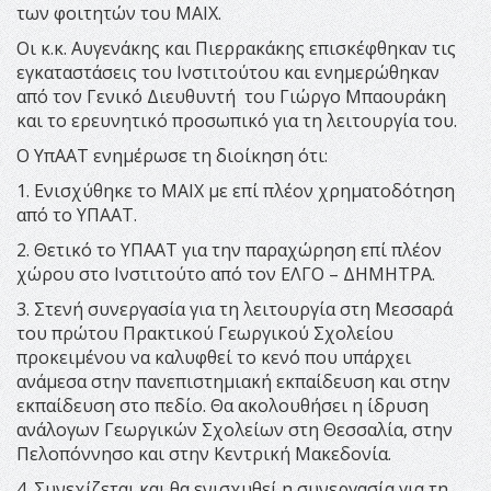
των φοιτητών του ΜΑΙΧ.
Οι κ.κ. Αυγενάκης και Πιερρακάκης επισκέφθηκαν τις
εγκαταστάσεις του Ινστιτούτου και ενημερώθηκαν
από τον Γενικό Διευθυντή του Γιώργο Μπαουράκη
και το ερευνητικό προσωπικό για τη λειτουργία του.
Ο ΥπΑΑΤ ενημέρωσε τη διοίκηση ότι:
1. Ενισχύθηκε το ΜΑΙΧ με επί πλέον χρηματοδότηση
από το ΥΠΑΑΤ.
2. ⁠Θετικό το ΥΠΑΑΤ για την παραχώρηση επί πλέον
χώρου στο Ινστιτούτο από τον ΕΛΓΟ – ΔΗΜΗΤΡΑ.
3. ⁠Στενή συνεργασία για τη λειτουργία στη Μεσσαρά
του πρώτου Πρακτικού Γεωργικού Σχολείου
προκειμένου να καλυφθεί το κενό που υπάρχει
ανάμεσα στην πανεπιστημιακή εκπαίδευση και στην
εκπαίδευση στο πεδίο. Θα ακολουθήσει η ίδρυση
ανάλογων Γεωργικών Σχολείων στη Θεσσαλία, στην
Πελοπόννησο και στην Κεντρική Μακεδονία.
4. ⁠Συνεχίζεται και θα ενισχυθεί η συνεργασία για τη