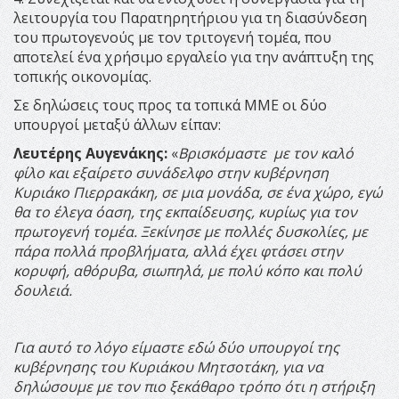
λειτουργία του Παρατηρητήριου για τη διασύνδεση
του πρωτογενούς με τον τριτογενή τομέα, που
αποτελεί ένα χρήσιμο εργαλείο για την ανάπτυξη της
τοπικής οικονομίας.
Σε δηλώσεις τους προς τα τοπικά ΜΜΕ οι δύο
υπουργοί μεταξύ άλλων είπαν:
Λευτέρης Αυγενάκης:
«
Βρισκόμαστε με τον καλό
φίλο και εξαίρετο συνάδελφο στην κυβέρνηση
Κυριάκο Πιερρακάκη, σε μια μονάδα, σε ένα χώρο, εγώ
θα το έλεγα όαση, της εκπαίδευσης, κυρίως για τον
πρωτογενή τομέα. Ξεκίνησε με πολλές δυσκολίες, με
πάρα πολλά προβλήματα, αλλά έχει φτάσει στην
κορυφή, αθόρυβα, σιωπηλά, με πολύ κόπο και πολύ
δουλειά.
Για αυτό το λόγο είμαστε εδώ δύο υπουργοί της
κυβέρνησης του Κυριάκου Μητσοτάκη, για να
δηλώσουμε με τον πιο ξεκάθαρο τρόπο ότι η στήριξη