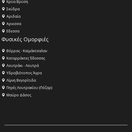
Κρύα Βρύση
Σκύδρα
Αριδαία
Aρνισσα
Eδεσσα
Φυσικές Ομορφιές
Βόρρας - Καϊμάκτσαλαν
Καταρράκτες Έδεσσας
Λουτράκι - Λουτρά
Υδροβιότοπος Άγρα
Λίμνη Βεγορίτιδα
Πηγές Λουτρακίου (Πόζαρ)
Μαύρο Δάσος