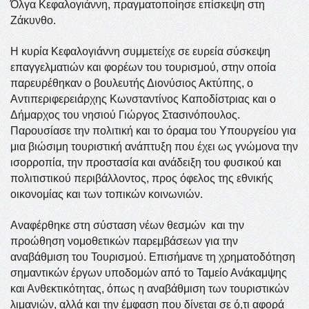
Όλγα Κεφαλογιάννη, πραγματοποίησε επίσκεψη στη
Ζάκυνθο.
Η κυρία Κεφαλογιάννη συμμετείχε σε ευρεία σύσκεψη
επαγγελματιών και φορέων του τουρισμού, στην οποία
παρευρέθηκαν ο βουλευτής Διονύσιος Ακτύπης, ο
Αντιπεριφερειάρχης Κωνσταντίνος Καποδίστριας και ο
Δήμαρχος του νησιού Γιώργος Στασινόπουλος.
Παρουσίασε την πολιτική και το όραμα του Υπουργείου για
μια βιώσιμη τουριστική ανάπτυξη που έχει ως γνώμονα την
ισορροπία, την προστασία και ανάδειξη του φυσικού και
πολιτιστικού περιβάλλοντος, προς όφελος της εθνικής
οικονομίας και των τοπικών κοινωνιών.
Αναφέρθηκε στη σύσταση νέων θεσμών και την
προώθηση νομοθετικών παρεμβάσεων για την
αναβάθμιση του Τουρισμού. Επισήμανε τη χρηματοδότηση
σημαντικών έργων υποδομών από το Ταμείο Ανάκαμψης
και Ανθεκτικότητας, όπως η αναβάθμιση των τουριστικών
λιμανιών, αλλά και την έμφαση που δίνεται σε ό,τι αφορά